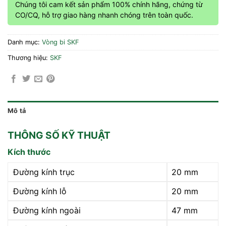
Chúng tôi cam kết sản phẩm 100% chính hãng, chứng từ
CO/CQ, hỗ trợ giao hàng nhanh chóng trên toàn quốc.
Danh mục:
Vòng bi SKF
Thương hiệu:
SKF
Mô tả
THÔNG SỐ KỸ THUẬT
Kích thước
Đường kính trục
20 mm
Đường kính lỗ
20 mm
Đường kính ngoài
47 mm