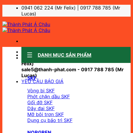
Bỏ
0941 062 224 (Mr Felix) | 0917 788 785 (Mr
qua
Lucas)
nội
dung
Sale support:
DANH MỤC SẢN PHẨM
sale10@thanh-phat.com - 0941 062 224 (Mr
Felix)
sale5@thanh-phat.com - 0917 788 785 (Mr
Lucas)
SKF
YÊU CẦU BÁO GIÁ
Vòng bi SKF
Phớt chặn dầu SKF
Gối đỡ SKF
Dây đai SKF
Mỡ bôi trơn SKF
Dụng cụ bảo trì SKF
NORGREN