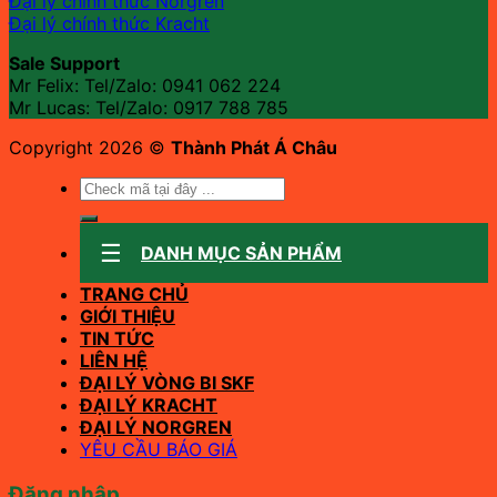
Đại lý chính thức Norgren
Đại lý chính thức Kracht
Sale Support
Mr Felix: Tel/Zalo:
0941 062 224
Mr Lucas: Tel/Zalo: 0917 788 785
Copyright 2026 ©
Thành Phát Á Châu
Tìm
kiếm:
DANH MỤC SẢN PHẨM
TRANG CHỦ
GIỚI THIỆU
TIN TỨC
LIÊN HỆ
ĐẠI LÝ VÒNG BI SKF
ĐẠI LÝ KRACHT
ĐẠI LÝ NORGREN
YÊU CẦU BÁO GIÁ
Đăng nhập