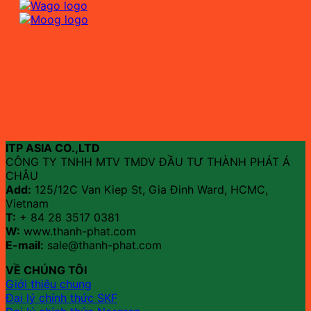
ITP ASIA CO.,LTD
CÔNG TY TNHH MTV TMDV ĐẦU TƯ THÀNH PHÁT Á
CHÂU
Add:
125/12C Van Kiep St, Gia Đinh Ward, HCMC,
Vietnam
T:
+ 84 28 3517 0381
W:
www.thanh-phat.com
E-mail:
sale@thanh-phat.com
VỀ CHÚNG TÔI
Giới thiệu chung
Đại lý chính thức SKF