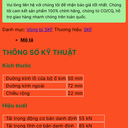
Vui lòng liên hệ với chúng tôi để nhận báo giá tốt nhất. Chúng
tôi cam kết sản phẩm 100% chính hãng, chứng từ CO/CQ, hỗ
trợ giao hàng nhanh chóng trên toàn quốc.
Danh mục:
Vòng bi SKF
Thương hiệu:
SKF
Mô tả
THÔNG SỐ KỸ THUẬT
Kích thước
Đường kính lỗ của bộ ổ kim
50 mm
Đường kính ngoài
72 mm
Chiều rộng
22 mm
Hiệu suất
Tải trọng động cơ bản danh định
55 kN
Tải trọng tĩnh cơ bản danh định
85 kN