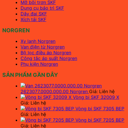
Mỡ bôi trơn SKF
Dụng cụ bảo trì SKF
Dây đai SKF
Xích tải SKF
NORGREN
Xy lanh Norgren
Van điện từ Norgren
Bộ lọc điều áp Norgren
Công tắc áp suất Norgren
Phụ kiện Norgren
SẢN PHẨM GẦN ĐÂY
2623077.0000.000.00 Norgren
Giá: Liên hệ
Vòng bi SKF 32009 X
Giá: Liên hệ
Vòng bi SKF 7305 BEP
Giá: Liên hệ
Vòng bi SKF 7205 BEP
Giá: Liên hệ