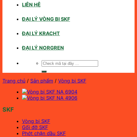
LIÊN HỆ
ĐẠI LÝ VÒNG BI SKF
ĐẠI LÝ KRACHT
ĐẠI LÝ NORGREN
Tìm
kiếm:
Trang chủ
/
Sản phẩm
/
Vòng bi SKF
SKF
Vòng bi SKF
Gối đỡ SKF
Phớt chặn dầu SKF