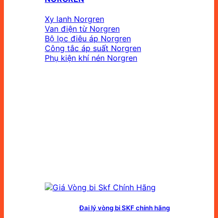
Xy lanh Norgren
Van điện từ Norgren
Bộ lọc điêu áp Norgren
Công tắc áp suất Norgren
Phụ kiện khí nén Norgren
Đại lý vòng bi SKF chính hãng