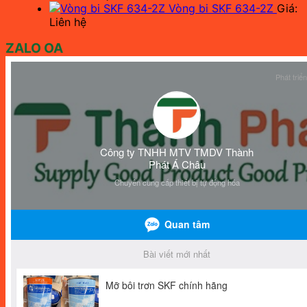
Vòng bi SKF 634-2Z
Giá:
Liên hệ
ZALO OA