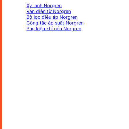
Xy lanh Norgren
Van điện từ Norgren
Bộ lọc điêu áp Norgren
Công tắc áp suất Norgren
Phụ kiện khí nén Norgren