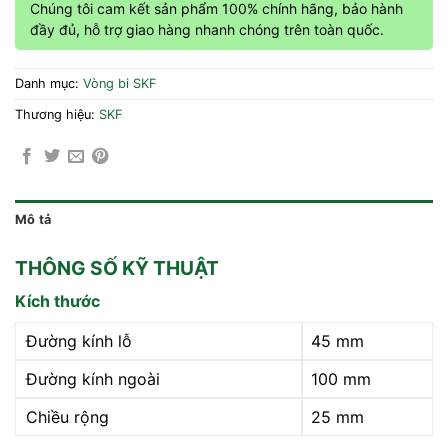
Chúng tôi cam kết sản phẩm 100% chính hãng, bảo hành
đầy đủ, hỗ trợ giao hàng nhanh chóng trên toàn quốc.
Danh mục:
Vòng bi SKF
Thương hiệu:
SKF
Mô tả
THÔNG SỐ KỸ THUẬT
Kích thước
Đường kính lỗ
45 mm
Đường kính ngoài
100 mm
Chiều rộng
25 mm