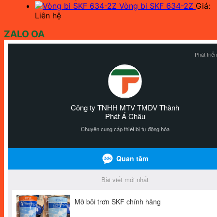
Vòng bi SKF 634-2Z
Giá:
Liên hệ
ZALO OA