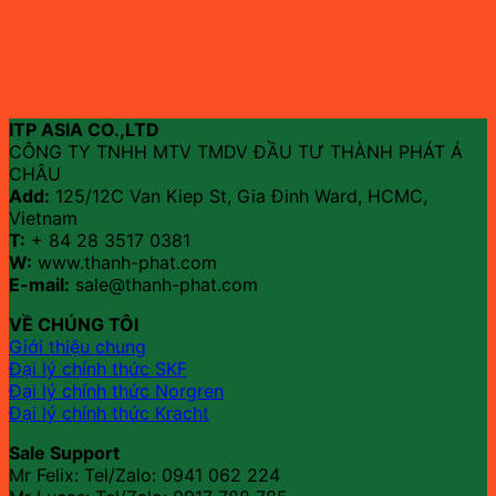
ITP ASIA CO.,LTD
CÔNG TY TNHH MTV TMDV ĐẦU TƯ THÀNH PHÁT Á
CHÂU
Add:
125/12C Van Kiep St, Gia Đinh Ward, HCMC,
Vietnam
T:
+ 84 28 3517 0381
W:
www.thanh-phat.com
E-mail:
sale@thanh-phat.com
VỀ CHÚNG TÔI
Giới thiệu chung
Đại lý chính thức SKF
Đại lý chính thức Norgren
Đại lý chính thức Kracht
Sale Support
Mr Felix: Tel/Zalo:
0941 062 224