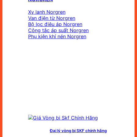
Xy lanh Norgren
Van điện từ Norgren
Bộ lọc điêu áp Norgren
Công tắc áp suất Norgren
Phụ kiện khí nén Norgren
Đại lý vòng bi SKF chính hãng