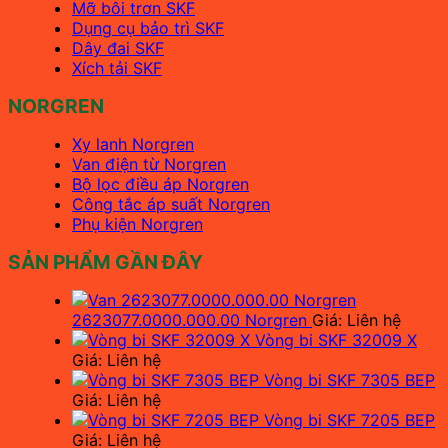
Mỡ bôi trơn SKF
Dụng cụ bảo trì SKF
Dây đai SKF
Xích tải SKF
NORGREN
Xy lanh Norgren
Van điện từ Norgren
Bộ lọc điều áp Norgren
Công tắc áp suất Norgren
Phụ kiện Norgren
SẢN PHẨM GẦN ĐÂY
2623077.0000.000.00 Norgren
Giá: Liên hệ
Vòng bi SKF 32009 X
Giá: Liên hệ
Vòng bi SKF 7305 BEP
Giá: Liên hệ
Vòng bi SKF 7205 BEP
Giá: Liên hệ