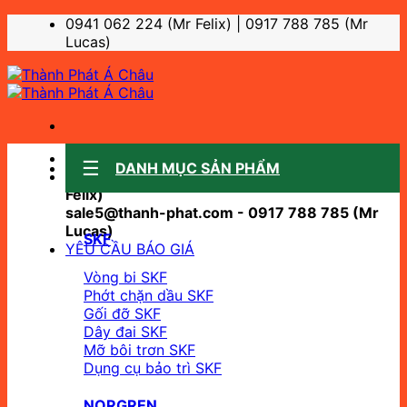
Bỏ
0941 062 224 (Mr Felix) | 0917 788 785 (Mr
qua
Lucas)
nội
dung
Sale support:
DANH MỤC SẢN PHẨM
sale10@thanh-phat.com - 0941 062 224 (Mr
Felix)
sale5@thanh-phat.com - 0917 788 785 (Mr
Lucas)
SKF
YÊU CẦU BÁO GIÁ
Vòng bi SKF
Phớt chặn dầu SKF
Gối đỡ SKF
Dây đai SKF
Mỡ bôi trơn SKF
Dụng cụ bảo trì SKF
NORGREN