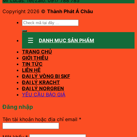
Mr Lucas: Tel/Zalo: 0917 788 785
Copyright 2026 ©
Thành Phát Á Châu
Tìm
kiếm:
DANH MỤC SẢN PHẨM
TRANG CHỦ
GIỚI THIỆU
TIN TỨC
LIÊN HỆ
ĐẠI LÝ VÒNG BI SKF
ĐẠI LÝ KRACHT
ĐẠI LÝ NORGREN
YÊU CẦU BÁO GIÁ
Đăng nhập
Bắt
Tên tài khoản hoặc địa chỉ email
*
buộc
Bắt
Mật khẩu
*