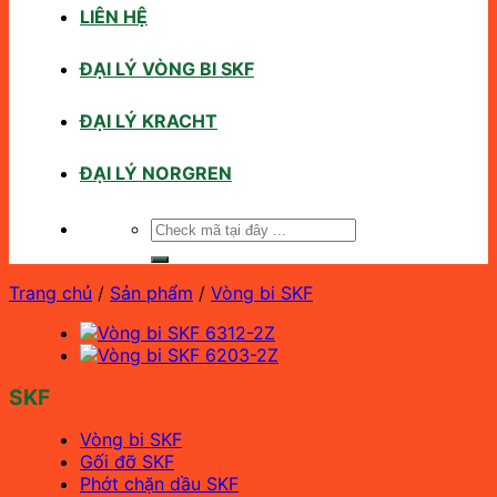
LIÊN HỆ
ĐẠI LÝ VÒNG BI SKF
ĐẠI LÝ KRACHT
ĐẠI LÝ NORGREN
Tìm
kiếm:
Trang chủ
/
Sản phẩm
/
Vòng bi SKF
SKF
Vòng bi SKF
Gối đỡ SKF
Phớt chặn dầu SKF