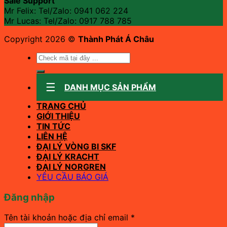
Sale Support
Mr Felix: Tel/Zalo:
0941 062 224
Mr Lucas: Tel/Zalo: 0917 788 785
Copyright 2026 ©
Thành Phát Á Châu
Tìm
kiếm:
DANH MỤC SẢN PHẨM
TRANG CHỦ
GIỚI THIỆU
TIN TỨC
LIÊN HỆ
ĐẠI LÝ VÒNG BI SKF
ĐẠI LÝ KRACHT
ĐẠI LÝ NORGREN
YÊU CẦU BÁO GIÁ
Đăng nhập
Bắt
Tên tài khoản hoặc địa chỉ email
*