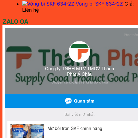
Vòng bi SKF 634-2Z
Giá:
Liên hệ
ZALO OA