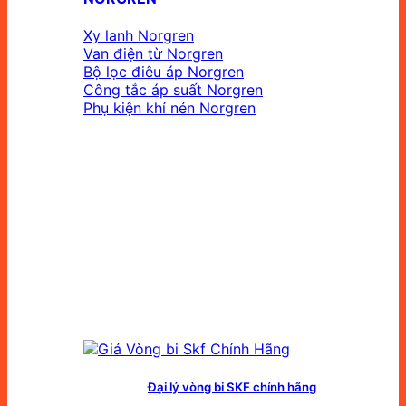
Xy lanh Norgren
Van điện từ Norgren
Bộ lọc điêu áp Norgren
Công tắc áp suất Norgren
Phụ kiện khí nén Norgren
Đại lý vòng bi SKF chính hãng