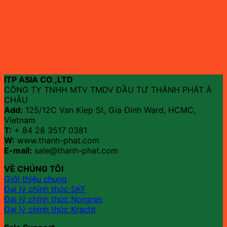
ITP ASIA CO.,LTD
CÔNG TY TNHH MTV TMDV ĐẦU TƯ THÀNH PHÁT Á
CHÂU
Add:
125/12C Van Kiep St, Gia Đinh Ward, HCMC,
Vietnam
T:
+ 84 28 3517 0381
W:
www.thanh-phat.com
E-mail:
sale@thanh-phat.com
VỀ CHÚNG TÔI
Giới thiệu chung
Đại lý chính thức SKF
Đại lý chính thức Norgren
Đại lý chính thức Kracht