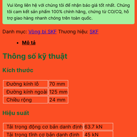
Vui lòng liên hệ với chúng tôi để nhận báo giá tốt nhất. Chúng
tôi cam kết sản phẩm 100% chính hãng, chứng từ CO/CQ, hỗ
trợ giao hàng nhanh chóng trên toàn quốc.
Danh mục:
Vòng bi SKF
Thương hiệu:
SKF
Mô tả
Thông số kỹ thuật
Kích thước
Đường kính lỗ
70 mm
Đường kính ngoài
125 mm
Chiều rộng
24 mm
Hiệu suất
Tải trọng động cơ bản danh định
63.7 kN
Tải trọng tĩnh cơ bản danh định
45 kN