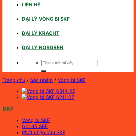
LIÊN HỆ
ĐẠI LÝ VÒNG BI SKF
ĐẠI LÝ KRACHT
ĐẠI LÝ NORGREN
Tìm
kiếm:
Trang chủ
/
Sản phẩm
/
Vòng bi SKF
SKF
Vòng bi SKF
Gối đỡ SKF
Phớt chặn dầu SKF