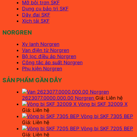
Mỡ bôi trơn SKF
Dụng cụ bảo trì SKF
Dây đai SKF
Xích tải SKF
NORGREN
Xy lanh Norgren
Van điện từ Norgren
Bộ lọc điều áp Norgren
Công tắc áp suất Norgren
Phụ kiện Norgren
SẢN PHẨM GẦN ĐÂY
2623077.0000.000.00 Norgren
Giá: Liên hệ
Vòng bi SKF 32009 X
Giá: Liên hệ
Vòng bi SKF 7305 BEP
Giá: Liên hệ
Vòng bi SKF 7205 BEP
Giá: Liên hệ