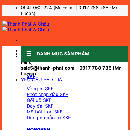
Bỏ
0941 062 224 (Mr Felix) | 0917 788 785 (Mr
qua
Lucas)
nội
dung
Sale support:
DANH MỤC SẢN PHẨM
sale10@thanh-phat.com - 0941 062 224 (Mr
Felix)
sale5@thanh-phat.com - 0917 788 785 (Mr
Lucas)
SKF
YÊU CẦU BÁO GIÁ
Vòng bi SKF
Phớt chặn dầu SKF
Gối đỡ SKF
Dây đai SKF
Mỡ bôi trơn SKF
Dụng cụ bảo trì SKF
NORGREN