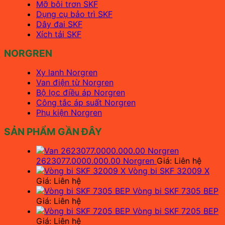
Mỡ bôi trơn SKF
Dụng cụ bảo trì SKF
Dây đai SKF
Xích tải SKF
NORGREN
Xy lanh Norgren
Van điện từ Norgren
Bộ lọc điều áp Norgren
Công tắc áp suất Norgren
Phụ kiện Norgren
SẢN PHẨM GẦN ĐÂY
2623077.0000.000.00 Norgren
Giá: Liên hệ
Vòng bi SKF 32009 X
Giá: Liên hệ
Vòng bi SKF 7305 BEP
Giá: Liên hệ
Vòng bi SKF 7205 BEP
Giá: Liên hệ