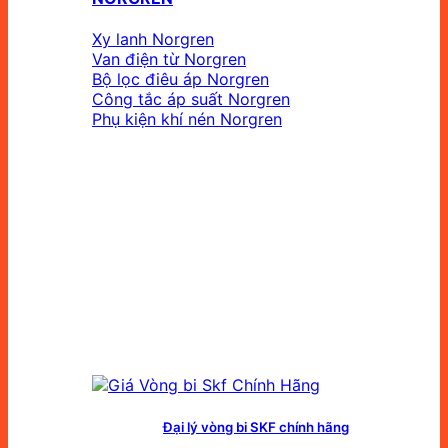
Xy lanh Norgren
Van điện từ Norgren
Bộ lọc điêu áp Norgren
Công tắc áp suất Norgren
Phụ kiện khí nén Norgren
Đại lý vòng bi SKF chính hãng