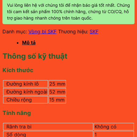
Vui lòng liên hệ với chúng tôi để nhận báo giá tốt nhất. Chúng
tôi cam kết sản phẩm 100% chính hãng, chứng từ CO/CQ, hỗ
trợ giao hàng nhanh chóng trên toàn quốc.
Danh mục:
Vòng bi SKF
Thương hiệu:
SKF
Mô tả
Thông số kỹ thuật
Kích thước
Đường kính lỗ
25 mm
Đường kính ngoài
52 mm
Chiều rộng
15 mm
Tính năng
Rãnh tra bi
Không có
Số dòng
1