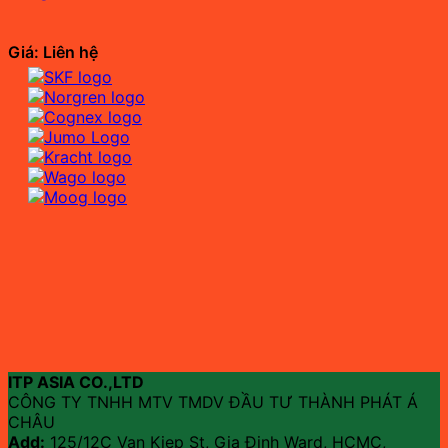
Giá: Liên hệ
ITP ASIA CO.,LTD
CÔNG TY TNHH MTV TMDV ĐẦU TƯ THÀNH PHÁT Á
CHÂU
Add:
125/12C Van Kiep St, Gia Đinh Ward, HCMC,