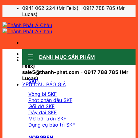
Bỏ
0941 062 224 (Mr Felix) | 0917 788 785 (Mr
qua
Lucas)
nội
dung
Sale support:
DANH MỤC SẢN PHẨM
sale10@thanh-phat.com - 0941 062 224 (Mr
Felix)
sale5@thanh-phat.com - 0917 788 785 (Mr
Lucas)
SKF
YÊU CẦU BÁO GIÁ
Vòng bi SKF
Phớt chặn dầu SKF
Gối đỡ SKF
Dây đai SKF
Mỡ bôi trơn SKF
Dụng cụ bảo trì SKF
NORGREN