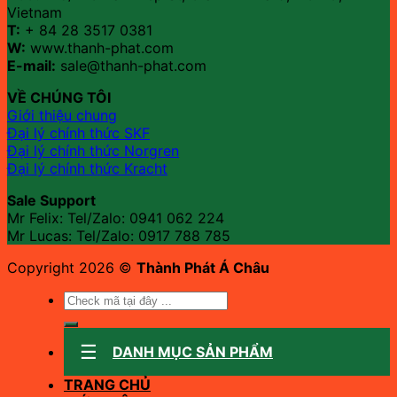
Vietnam
T:
+ 84 28 3517 0381
W:
www.thanh-phat.com
E-mail:
sale@thanh-phat.com
VỀ CHÚNG TÔI
Giới thiệu chung
Đại lý chính thức SKF
Đại lý chính thức Norgren
Đại lý chính thức Kracht
Sale Support
Mr Felix: Tel/Zalo:
0941 062 224
Mr Lucas: Tel/Zalo: 0917 788 785
Copyright 2026 ©
Thành Phát Á Châu
Tìm
kiếm:
DANH MỤC SẢN PHẨM
TRANG CHỦ