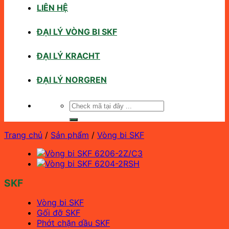
LIÊN HỆ
ĐẠI LÝ VÒNG BI SKF
ĐẠI LÝ KRACHT
ĐẠI LÝ NORGREN
Tìm
kiếm:
Trang chủ
/
Sản phẩm
/
Vòng bi SKF
SKF
Vòng bi SKF
Gối đỡ SKF
Phớt chặn dầu SKF