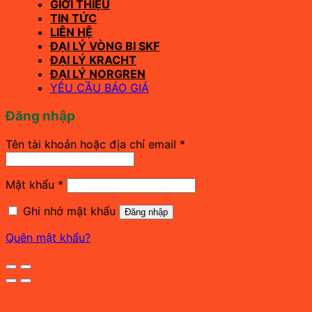
GIỚI THIỆU
TIN TỨC
LIÊN HỆ
ĐẠI LÝ VÒNG BI SKF
ĐẠI LÝ KRACHT
ĐẠI LÝ NORGREN
YÊU CẦU BÁO GIÁ
Đăng nhập
Bắt
Tên tài khoản hoặc địa chỉ email
*
buộc
Bắt
Mật khẩu
*
buộc
Ghi nhớ mật khẩu
Đăng nhập
Quên mật khẩu?