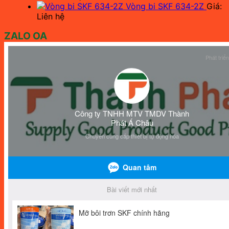
Vòng bi SKF 634-2Z
Giá:
Liên hệ
ZALO OA