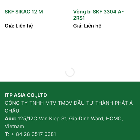
SKF SIKAC 12 M
Vòng bi SKF 3304 A-
2RS1
Giá: Liên hệ
Giá: Liên hệ
ITP ASIA CO.,LTD
CÔNG TY TNHH MTV TMDV ĐẦU TƯ THÀNH PHÁT Á
CHÂU
Add:
125/12C Van Kiep St, Gia Đinh Ward, HCMC,
Vietnam
T:
+ 84 28 3517 0381