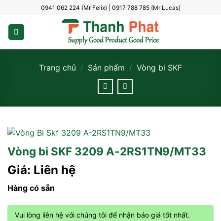
Bỏ
0941 062 224 (Mr Felix) | 0917 788 785 (Mr Lucas)
qua
nội
dung
Trang chủ
/
Sản phẩm
/
Vòng bi SKF
Vòng bi SKF 3209 A-2RS1TN9/MT33
Giá: Liên hệ
Hàng có sẵn
Vui lòng liên hệ với chúng tôi để nhận báo giá tốt nhất.