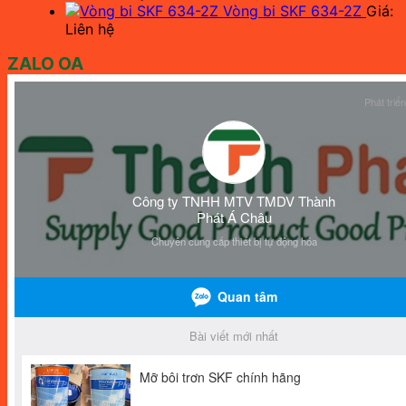
Vòng bi SKF 634-2Z
Giá:
Liên hệ
ZALO OA