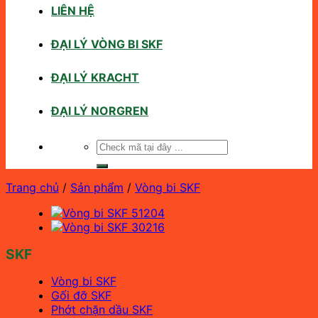
LIÊN HỆ
ĐẠI LÝ VÒNG BI SKF
ĐẠI LÝ KRACHT
ĐẠI LÝ NORGREN
Tìm
kiếm:
Trang chủ
/
Sản phẩm
/
Vòng bi SKF
SKF
Vòng bi SKF
Gối đỡ SKF
Phớt chặn dầu SKF