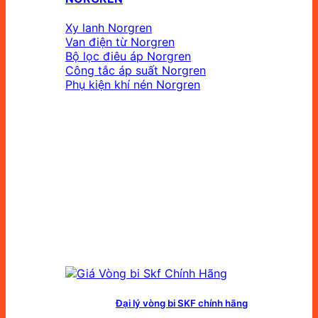
Xy lanh Norgren
Van điện từ Norgren
Bộ lọc điêu áp Norgren
Công tắc áp suất Norgren
Phụ kiện khí nén Norgren
Đại lý vòng bi SKF chính hãng