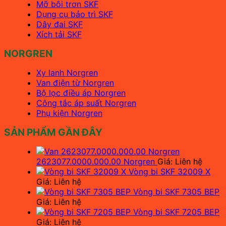
Mỡ bôi trơn SKF
Dụng cụ bảo trì SKF
Dây đai SKF
Xích tải SKF
NORGREN
Xy lanh Norgren
Van điện từ Norgren
Bộ lọc điều áp Norgren
Công tắc áp suất Norgren
Phụ kiện Norgren
SẢN PHẨM GẦN ĐÂY
2623077.0000.000.00 Norgren
Giá: Liên hệ
Vòng bi SKF 32009 X
Giá: Liên hệ
Vòng bi SKF 7305 BEP
Giá: Liên hệ
Vòng bi SKF 7205 BEP
Giá: Liên hệ