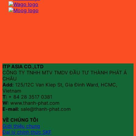
ITP ASIA CO.,LTD
CÔNG TY TNHH MTV TMDV ĐẦU TƯ THÀNH PHÁT Á
CHÂU
Add:
125/12C Van Kiep St, Gia Đinh Ward, HCMC,
Vietnam
T:
+ 84 28 3517 0381
W:
www.thanh-phat.com
E-mail:
sale@thanh-phat.com
VỀ CHÚNG TÔI
Giới thiệu chung
Đại lý chính thức SKF