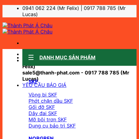
Bỏ
0941 062 224 (Mr Felix) | 0917 788 785 (Mr
qua
Lucas)
nội
dung
Sale support:
DANH MỤC SẢN PHẨM
sale10@thanh-phat.com - 0941 062 224 (Mr
Felix)
sale5@thanh-phat.com - 0917 788 785 (Mr
Lucas)
SKF
YÊU CẦU BÁO GIÁ
Vòng bi SKF
Phớt chặn dầu SKF
Gối đỡ SKF
Dây đai SKF
Mỡ bôi trơn SKF
Dụng cụ bảo trì SKF
NORGREN