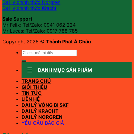
Đại lý chính thức Norgren
Đại lý chính thức Kracht
Sale Support
Mr Felix: Tel/Zalo:
0941 062 224
Mr Lucas: Tel/Zalo: 0917 788 785
Copyright 2026 ©
Thành Phát Á Châu
Tìm
kiếm:
DANH MỤC SẢN PHẨM
TRANG CHỦ
GIỚI THIỆU
TIN TỨC
LIÊN HỆ
ĐẠI LÝ VÒNG BI SKF
ĐẠI LÝ KRACHT
ĐẠI LÝ NORGREN
YÊU CẦU BÁO GIÁ