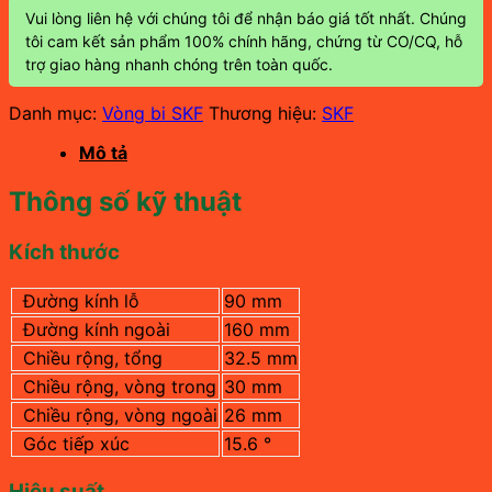
Vui lòng liên hệ với chúng tôi để nhận báo giá tốt nhất. Chúng
tôi cam kết sản phẩm 100% chính hãng, chứng từ CO/CQ, hỗ
trợ giao hàng nhanh chóng trên toàn quốc.
Danh mục:
Vòng bi SKF
Thương hiệu:
SKF
Mô tả
Thông số kỹ thuật
Kích thước
Đường kính lỗ
90 mm
Đường kính ngoài
160 mm
Chiều rộng, tổng
32.5 mm
Chiều rộng, vòng trong
30 mm
Chiều rộng, vòng ngoài
26 mm
Góc tiếp xúc
15.6 °
Hiệu suất