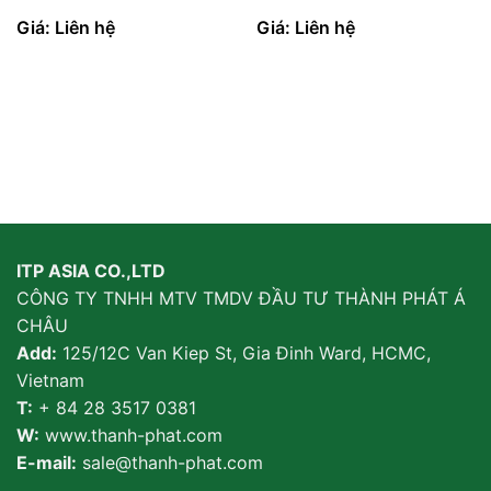
Giá: Liên hệ
Giá: Liên hệ
ITP ASIA CO.,LTD
CÔNG TY TNHH MTV TMDV ĐẦU TƯ THÀNH PHÁT Á
CHÂU
Add:
125/12C Van Kiep St, Gia Đinh Ward, HCMC,
Vietnam
T:
+ 84 28 3517 0381
W:
www.thanh-phat.com
E-mail:
sale@thanh-phat.com