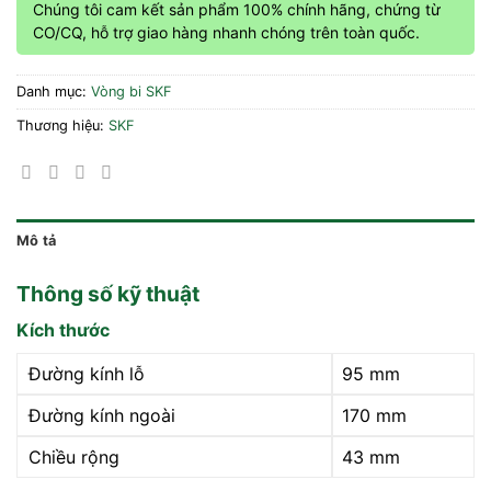
Chúng tôi cam kết sản phẩm 100% chính hãng, chứng từ
CO/CQ, hỗ trợ giao hàng nhanh chóng trên toàn quốc.
Danh mục:
Vòng bi SKF
Thương hiệu:
SKF
Mô tả
Thông số kỹ thuật
Kích thước
Đường kính lỗ
95 mm
Đường kính ngoài
170 mm
Chiều rộng
43 mm