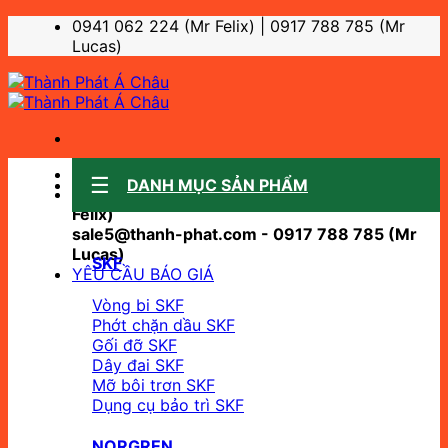
Bỏ
0941 062 224 (Mr Felix) | 0917 788 785 (Mr
qua
Lucas)
nội
dung
Sale support:
DANH MỤC SẢN PHẨM
sale10@thanh-phat.com - 0941 062 224 (Mr
Felix)
sale5@thanh-phat.com - 0917 788 785 (Mr
Lucas)
SKF
YÊU CẦU BÁO GIÁ
Vòng bi SKF
Phớt chặn dầu SKF
Gối đỡ SKF
Dây đai SKF
Mỡ bôi trơn SKF
Dụng cụ bảo trì SKF
NORGREN