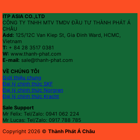
ITP ASIA CO.,LTD
CÔNG TY TNHH MTV TMDV ĐẦU TƯ THÀNH PHÁT Á
CHÂU
Add:
125/12C Van Kiep St, Gia Đinh Ward, HCMC,
Vietnam
T:
+ 84 28 3517 0381
W:
www.thanh-phat.com
E-mail:
sale@thanh-phat.com
VỀ CHÚNG TÔI
Giới thiệu chung
Đại lý chính thức SKF
Đại lý chính thức Norgren
Đại lý chính thức Kracht
Sale Support
Mr Felix: Tel/Zalo:
0941 062 224
Mr Lucas: Tel/Zalo: 0917 788 785
Copyright 2026 ©
Thành Phát Á Châu