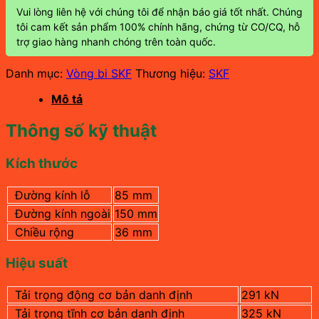
Vui lòng liên hệ với chúng tôi để nhận báo giá tốt nhất. Chúng
tôi cam kết sản phẩm 100% chính hãng, chứng từ CO/CQ, hỗ
trợ giao hàng nhanh chóng trên toàn quốc.
Danh mục:
Vòng bi SKF
Thương hiệu:
SKF
Mô tả
Thông số kỹ thuật
Kích thước
Đường kính lỗ
85 mm
Đường kính ngoài
150 mm
Chiều rộng
36 mm
Hiệu suất
Tải trọng động cơ bản danh định
291 kN
Tải trọng tĩnh cơ bản danh định
325 kN