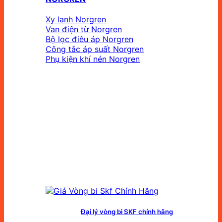
Xy lanh Norgren
Van điện từ Norgren
Bộ lọc điêu áp Norgren
Công tắc áp suất Norgren
Phụ kiện khí nén Norgren
Đại lý vòng bi SKF chính hãng