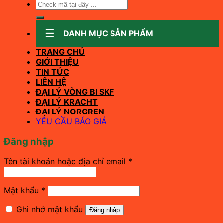
Tìm
kiếm:
DANH MỤC SẢN PHẨM
TRANG CHỦ
GIỚI THIỆU
TIN TỨC
LIÊN HỆ
ĐẠI LÝ VÒNG BI SKF
ĐẠI LÝ KRACHT
ĐẠI LÝ NORGREN
YÊU CẦU BÁO GIÁ
Đăng nhập
Bắt
Tên tài khoản hoặc địa chỉ email
*
buộc
Bắt
Mật khẩu
*
buộc
Ghi nhớ mật khẩu
Đăng nhập