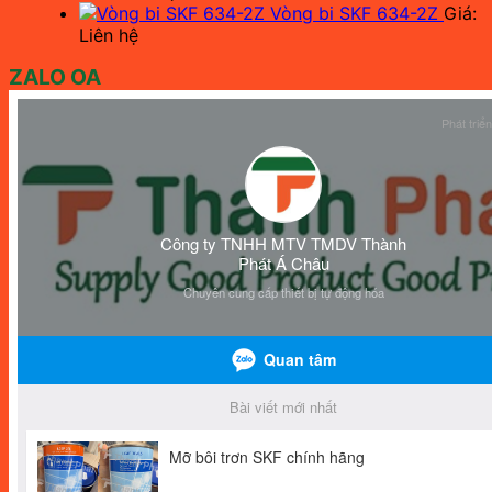
Vòng bi SKF 634-2Z
Giá:
Liên hệ
ZALO OA