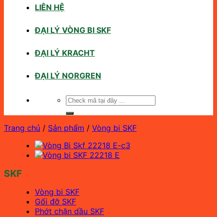
LIÊN HỆ
ĐẠI LÝ VÒNG BI SKF
ĐẠI LÝ KRACHT
ĐẠI LÝ NORGREN
Tìm
kiếm:
Trang chủ
/
Sản phẩm
/
Vòng bi SKF
SKF
Vòng bi SKF
Gối đỡ SKF
Phớt chặn dầu SKF