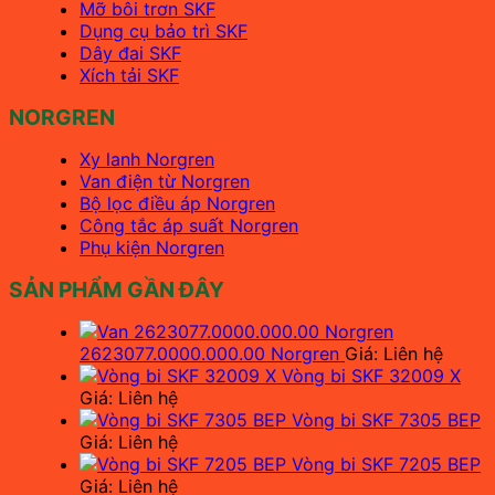
Mỡ bôi trơn SKF
Dụng cụ bảo trì SKF
Dây đai SKF
Xích tải SKF
NORGREN
Xy lanh Norgren
Van điện từ Norgren
Bộ lọc điều áp Norgren
Công tắc áp suất Norgren
Phụ kiện Norgren
SẢN PHẨM GẦN ĐÂY
2623077.0000.000.00 Norgren
Giá: Liên hệ
Vòng bi SKF 32009 X
Giá: Liên hệ
Vòng bi SKF 7305 BEP
Giá: Liên hệ
Vòng bi SKF 7205 BEP
Giá: Liên hệ