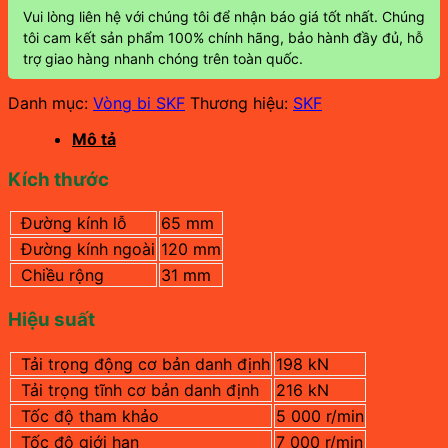
Vui lòng liên hệ với chúng tôi để nhận báo giá tốt nhất. Chúng
tôi cam kết sản phẩm 100% chính hãng, bảo hành đầy đủ, hỗ
trợ giao hàng nhanh chóng trên toàn quốc.
Danh mục:
Vòng bi SKF
Thương hiệu:
SKF
Mô tả
Kích thước
Đường kính lỗ
65 mm
Đường kính ngoài
120 mm
Chiều rộng
31 mm
Hiệu suất
Tải trọng động cơ bản danh định
198 kN
Tải trọng tĩnh cơ bản danh định
216 kN
Tốc độ tham khảo
5 000 r/min
Tốc độ giới hạn
7 000 r/min