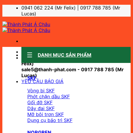
Bỏ
0941 062 224 (Mr Felix) | 0917 788 785 (Mr
qua
Lucas)
nội
dung
Sale support:
DANH MỤC SẢN PHẨM
sale10@thanh-phat.com - 0941 062 224 (Mr
Felix)
sale5@thanh-phat.com - 0917 788 785 (Mr
Lucas)
SKF
YÊU CẦU BÁO GIÁ
Vòng bi SKF
Phớt chặn dầu SKF
Gối đỡ SKF
Dây đai SKF
Mỡ bôi trơn SKF
Dụng cụ bảo trì SKF
NORGREN