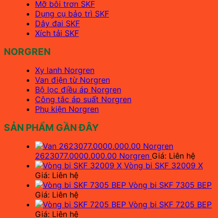
Mỡ bôi trơn SKF
Dụng cụ bảo trì SKF
Dây đai SKF
Xích tải SKF
NORGREN
Xy lanh Norgren
Van điện từ Norgren
Bộ lọc điều áp Norgren
Công tắc áp suất Norgren
Phụ kiện Norgren
SẢN PHẨM GẦN ĐÂY
2623077.0000.000.00 Norgren
Giá: Liên hệ
Vòng bi SKF 32009 X
Giá: Liên hệ
Vòng bi SKF 7305 BEP
Giá: Liên hệ
Vòng bi SKF 7205 BEP
Giá: Liên hệ