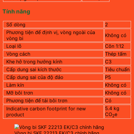
Tính năng
Số dòng
2
Phương tiện để định vị, vòng ngoài của
Không có
vòng bi
Loại lỗ
Côn 1:12
Vòng cách
Thép tấm
Khe hở trong hướng kính
C3
Cấp dung sai kích thước
Tiêu chuẩn
Cấp dung sai của độ đảo
P5
Làm kín
Không có
Mỡ bôi trơn
Không có
Phương tiện để tái bôi trơn
Có
5.4
kg
Indicative carbon footprint for new
CO
e
product
2
Vòng bi SKF 22213 EK/C3 chính hãng