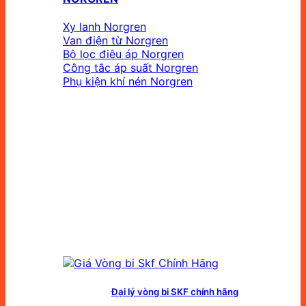
Xy lanh Norgren
Van điện từ Norgren
Bộ lọc điêu áp Norgren
Công tắc áp suất Norgren
Phụ kiện khí nén Norgren
Đại lý vòng bi SKF chính hãng