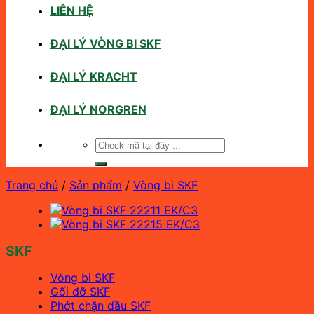
LIÊN HỆ
ĐẠI LÝ VÒNG BI SKF
ĐẠI LÝ KRACHT
ĐẠI LÝ NORGREN
Tìm
kiếm:
Trang chủ
/
Sản phẩm
/
Vòng bi SKF
SKF
Vòng bi SKF
Gối đỡ SKF
Phớt chặn dầu SKF