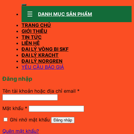
kiếm:
DANH MỤC SẢN PHẨM
TRANG CHỦ
GIỚI THIỆU
TIN TỨC
LIÊN HỆ
ĐẠI LÝ VÒNG BI SKF
ĐẠI LÝ KRACHT
ĐẠI LÝ NORGREN
YÊU CẦU BÁO GIÁ
Đăng nhập
Bắt
Tên tài khoản hoặc địa chỉ email
*
buộc
Bắt
Mật khẩu
*
buộc
Ghi nhớ mật khẩu
Đăng nhập
Quên mật khẩu?