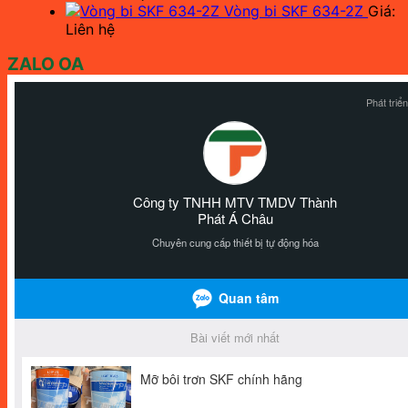
Vòng bi SKF 634-2Z
Giá:
Liên hệ
ZALO OA