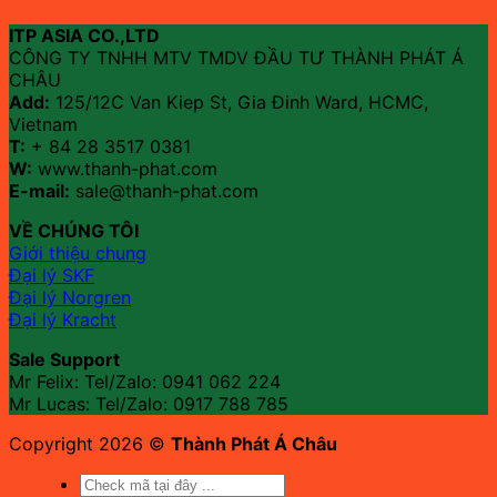
ITP ASIA CO.,LTD
CÔNG TY TNHH MTV TMDV ĐẦU TƯ THÀNH PHÁT Á
CHÂU
Add:
125/12C Van Kiep St, Gia Đinh Ward, HCMC,
Vietnam
T:
+ 84 28 3517 0381
W:
www.thanh-phat.com
E-mail:
sale@thanh-phat.com
VỀ CHÚNG TÔI
Giới thiệu chung
Đại lý SKF
Đại lý Norgren
Đại lý Kracht
Sale Support
Mr Felix: Tel/Zalo:
0941 062 224
Mr Lucas: Tel/Zalo: 0917 788 785
Copyright 2026 ©
Thành Phát Á Châu
Tìm