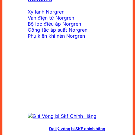
Xy lanh Norgren
Van điện từ Norgren
Bộ lọc điêu áp Norgren
Công tắc áp suất Norgren
Phụ kiện khí nén Norgren
Đại lý vòng bi SKF chính hãng