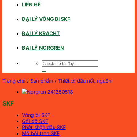
LIÊN HỆ
ĐẠI LÝ VÒNG BI SKF
ĐẠI LÝ KRACHT
ĐẠI LÝ NORGREN
Tìm
kiếm:
Trang chủ
/
Sản phẩm
/
Thiết bị đầu nối, nguồn
SKF
Vòng bi SKF
Gối đỡ SKF
Phớt chặn dầu SKF
Mỡ bôi trơn SKF