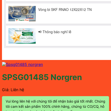
SPSG01485 Norgren
Giá: Liên hệ
Vui lòng liên hệ với chúng tôi để nhận báo giá tốt nhất. Chúng
tôi cam kết sản phẩm 100% chính hãng, chứng từ CO/CQ, hỗ