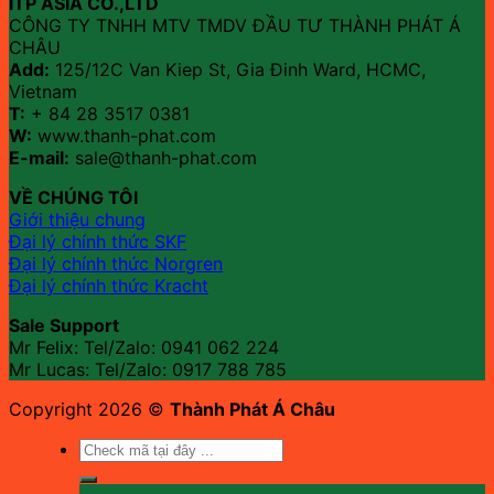
ITP ASIA CO.,LTD
CÔNG TY TNHH MTV TMDV ĐẦU TƯ THÀNH PHÁT Á
CHÂU
Add:
125/12C Van Kiep St, Gia Đinh Ward, HCMC,
Vietnam
T:
+ 84 28 3517 0381
W:
www.thanh-phat.com
E-mail:
sale@thanh-phat.com
VỀ CHÚNG TÔI
Giới thiệu chung
Đại lý chính thức SKF
Đại lý chính thức Norgren
Đại lý chính thức Kracht
Sale Support
Mr Felix: Tel/Zalo:
0941 062 224
Mr Lucas: Tel/Zalo: 0917 788 785
Copyright 2026 ©
Thành Phát Á Châu
Tìm
kiếm: