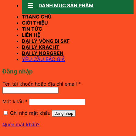
DANH MỤC SẢN PHẨM
TRANG CHỦ
GIỚI THIỆU
TIN TỨC
LIÊN HỆ
ĐẠI LÝ VÒNG BI SKF
ĐẠI LÝ KRACHT
ĐẠI LÝ NORGREN
YÊU CẦU BÁO GIÁ
Đăng nhập
Bắt
Tên tài khoản hoặc địa chỉ email
*
buộc
Bắt
Mật khẩu
*
buộc
Ghi nhớ mật khẩu
Đăng nhập
Quên mật khẩu?