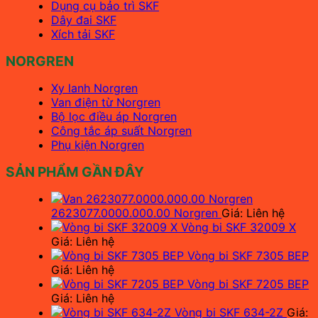
Dụng cụ bảo trì SKF
Dây đai SKF
Xích tải SKF
NORGREN
Xy lanh Norgren
Van điện từ Norgren
Bộ lọc điều áp Norgren
Công tắc áp suất Norgren
Phụ kiện Norgren
SẢN PHẨM GẦN ĐÂY
2623077.0000.000.00 Norgren
Giá: Liên hệ
Vòng bi SKF 32009 X
Giá: Liên hệ
Vòng bi SKF 7305 BEP
Giá: Liên hệ
Vòng bi SKF 7205 BEP
Giá: Liên hệ
Vòng bi SKF 634-2Z
Giá: