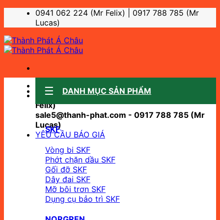
Bỏ
0941 062 224 (Mr Felix) | 0917 788 785 (Mr
qua
Lucas)
nội
dung
Sale support:
DANH MỤC SẢN PHẨM
sale10@thanh-phat.com - 0941 062 224 (Mr
Felix)
sale5@thanh-phat.com - 0917 788 785 (Mr
Lucas)
SKF
YÊU CẦU BÁO GIÁ
Vòng bi SKF
Phớt chặn dầu SKF
Gối đỡ SKF
Dây đai SKF
Mỡ bôi trơn SKF
Dụng cụ bảo trì SKF
NORGREN