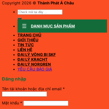
Copyright 2026 ©
Thành Phát Á Châu
Tìm
kiếm:
DANH MỤC SẢN PHẨM
TRANG CHỦ
GIỚI THIỆU
TIN TỨC
LIÊN HỆ
ĐẠI LÝ VÒNG BI SKF
ĐẠI LÝ KRACHT
ĐẠI LÝ NORGREN
YÊU CẦU BÁO GIÁ
Đăng nhập
Bắt
Tên tài khoản hoặc địa chỉ email
*
buộc
Bắt
Mật khẩu
*
buộc