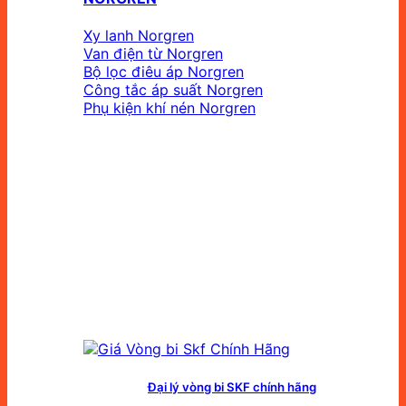
Xy lanh Norgren
Van điện từ Norgren
Bộ lọc điêu áp Norgren
Công tắc áp suất Norgren
Phụ kiện khí nén Norgren
Đại lý vòng bi SKF chính hãng