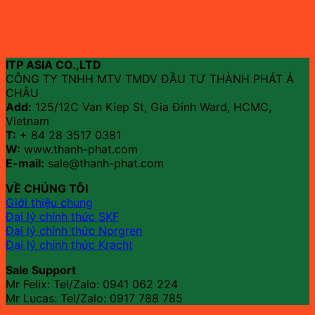
ITP ASIA CO.,LTD
CÔNG TY TNHH MTV TMDV ĐẦU TƯ THÀNH PHÁT Á
CHÂU
Add:
125/12C Van Kiep St, Gia Đinh Ward, HCMC,
Vietnam
T:
+ 84 28 3517 0381
W:
www.thanh-phat.com
E-mail:
sale@thanh-phat.com
VỀ CHÚNG TÔI
Giới thiệu chung
Đại lý chính thức SKF
Đại lý chính thức Norgren
Đại lý chính thức Kracht
Sale Support
Mr Felix: Tel/Zalo:
0941 062 224
Mr Lucas: Tel/Zalo: 0917 788 785