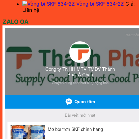
Vòng bi SKF 634-2Z
Giá:
Liên hệ
ZALO OA