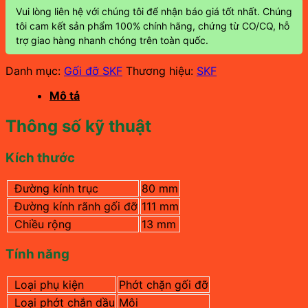
Vui lòng liên hệ với chúng tôi để nhận báo giá tốt nhất. Chúng
tôi cam kết sản phẩm 100% chính hãng, chứng từ CO/CQ, hỗ
trợ giao hàng nhanh chóng trên toàn quốc.
Danh mục:
Gối đỡ SKF
Thương hiệu:
SKF
Mô tả
Thông số kỹ thuật
Kích thước
Đường kính trục
80 mm
Đường kính rãnh gối đỡ
111 mm
Chiều rộng
13 mm
Tính năng
Loại phụ kiện
Phớt chặn gối đỡ
Loại phớt chắn dầu
Môi