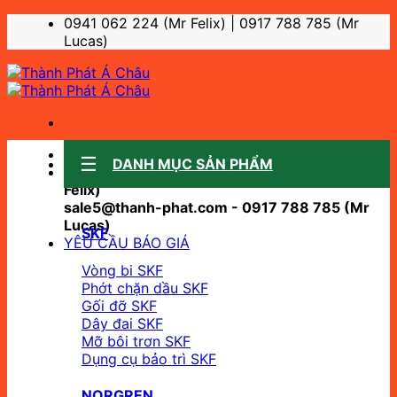
Bỏ
0941 062 224 (Mr Felix) | 0917 788 785 (Mr
qua
Lucas)
nội
dung
Sale support:
DANH MỤC SẢN PHẨM
sale10@thanh-phat.com - 0941 062 224 (Mr
Felix)
sale5@thanh-phat.com - 0917 788 785 (Mr
Lucas)
SKF
YÊU CẦU BÁO GIÁ
Vòng bi SKF
Phớt chặn dầu SKF
Gối đỡ SKF
Dây đai SKF
Mỡ bôi trơn SKF
Dụng cụ bảo trì SKF
NORGREN