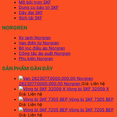
Mỡ bôi trơn SKF
Dụng cụ bảo trì SKF
Dây đai SKF
Xích tải SKF
NORGREN
Xy lanh Norgren
Van điện từ Norgren
Bộ lọc điều áp Norgren
Công tắc áp suất Norgren
Phụ kiện Norgren
SẢN PHẨM GẦN ĐÂY
2623077.0000.000.00 Norgren
Giá: Liên hệ
Vòng bi SKF 32009 X
Giá: Liên hệ
Vòng bi SKF 7305 BEP
Giá: Liên hệ
Vòng bi SKF 7205 BEP
Giá: Liên hệ