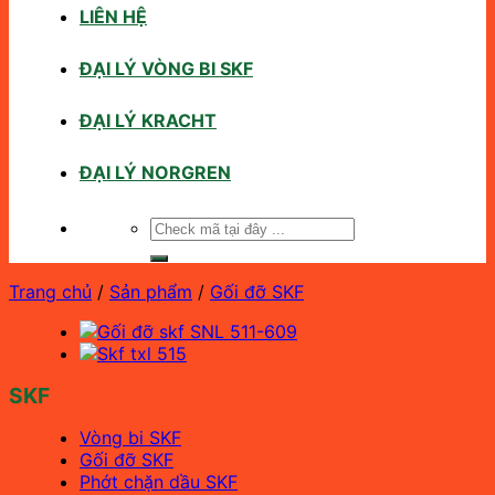
LIÊN HỆ
ĐẠI LÝ VÒNG BI SKF
ĐẠI LÝ KRACHT
ĐẠI LÝ NORGREN
Tìm
kiếm:
Trang chủ
/
Sản phẩm
/
Gối đỡ SKF
SKF
Vòng bi SKF
Gối đỡ SKF
Phớt chặn dầu SKF