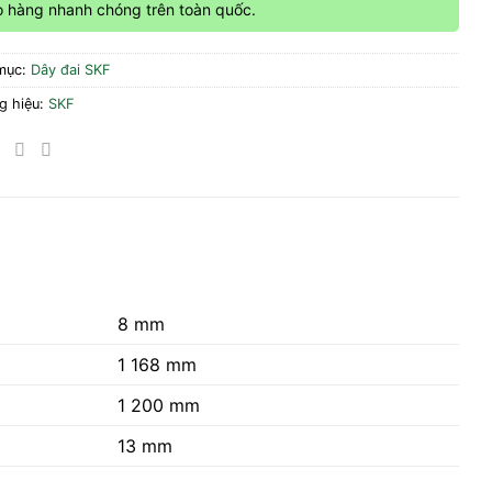
o hàng nhanh chóng trên toàn quốc.
mục:
Dây đai SKF
g hiệu:
SKF
8 mm
1 168 mm
1 200 mm
13
mm