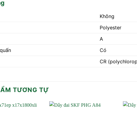
ng
Không
Polyester
A
quấn
Có
CR (polychloro
HẨM TƯƠNG TỰ