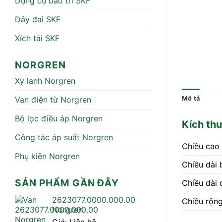
Dụng cụ bảo trì SKF
Dây đai SKF
Xích tải SKF
NORGREN
Xy lanh Norgren
Van điện từ Norgren
Mô tả
Bộ lọc điều áp Norgren
Kích th
Công tắc áp suất Norgren
Chiều cao
Phụ kiện Norgren
Chiều dài 
SẢN PHẨM GẦN ĐÂY
Chiều dài 
2623077.0000.000.00
Chiều rộng
Norgren