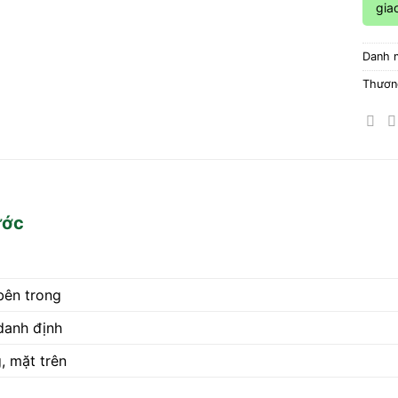
gia
Danh 
Thươn
ước
bên trong
danh định
, mặt trên