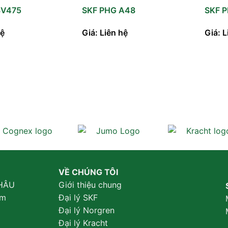
3V475
SKF PHG A48
SKF 
hệ
Giá: Liên hệ
Giá: L
VỀ CHÚNG TÔI
HÂU
Giới thiệu chung
am
Đại lý SKF
Đại lý Norgren
Đại lý Kracht