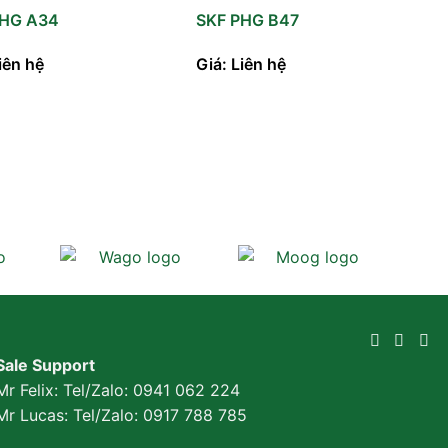
PHG A34
SKF PHG B47
iên hệ
Giá: Liên hệ
Sale Support
Mr Felix: Tel/Zalo:
0941 062 224
Mr Lucas: Tel/Zalo: 0917 788 785