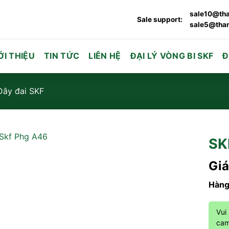
sale10@tha
Sale support:
sale5@than
ỚI THIỆU
TIN TỨC
LIÊN HỆ
ĐẠI LÝ VÒNG BI SKF
Đ
Dây đai SKF
SK
Giá
Hàng
Vui
cam