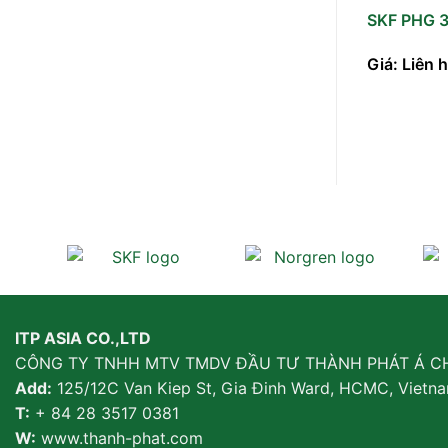
SKF PHG 
Giá: Liên 
ITP ASIA CO.,LTD
CÔNG TY TNHH MTV TMDV ĐẦU TƯ THÀNH PHÁT Á C
Add:
125/12C Van Kiep St, Gia Đinh Ward, HCMC, Vietn
T:
+ 84 28 3517 0381
W:
www.thanh-phat.com