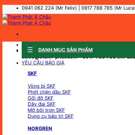
Bỏ
0941 062 224 (Mr Felix) | 0917 788 785 (Mr Luca
qua
nội
dung
Sale support:
DANH MỤC SẢN PHẨM
sale10@thanh-phat.com - 0941 062 224 (Mr Fel
sale5@thanh-phat.com - 0917 788 785 (Mr Luc
YÊU CẦU BÁO GIÁ
SKF
Vòng bi SKF
Phớt chặn dầu SKF
Gối đỡ SKF
Dây đai SKF
Mỡ bôi trơn SKF
Dụng cụ bảo trì SKF
NORGREN