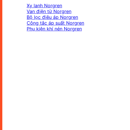
Xy lanh Norgren
Van điện từ Norgren
Bộ lọc điêu áp Norgren
Công tắc áp suất Norgren
Phụ kiện khí nén Norgren