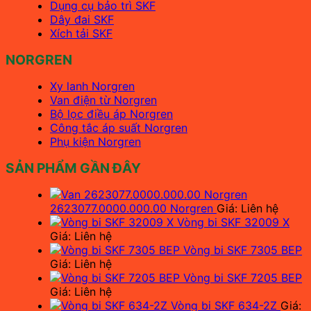
Dụng cụ bảo trì SKF
Dây đai SKF
Xích tải SKF
NORGREN
Xy lanh Norgren
Van điện từ Norgren
Bộ lọc điều áp Norgren
Công tắc áp suất Norgren
Phụ kiện Norgren
SẢN PHẨM GẦN ĐÂY
2623077.0000.000.00 Norgren
Giá: Liên hệ
Vòng bi SKF 32009 X
Giá: Liên hệ
Vòng bi SKF 7305 BEP
Giá: Liên hệ
Vòng bi SKF 7205 BEP
Giá: Liên hệ
Vòng bi SKF 634-2Z
Giá: