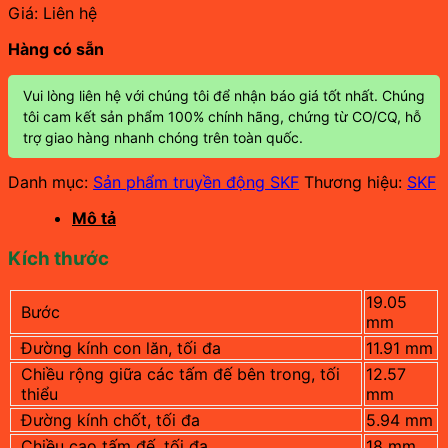
Giá: Liên hệ
Hàng có sẵn
Vui lòng liên hệ với chúng tôi để nhận báo giá tốt nhất. Chúng
tôi cam kết sản phẩm 100% chính hãng, chứng từ CO/CQ, hỗ
trợ giao hàng nhanh chóng trên toàn quốc.
Danh mục:
Sản phẩm truyền động SKF
Thương hiệu:
SKF
Mô tả
Kích thước
19.05
Bước
mm
Đường kính con lăn, tối đa
11.91 mm
Chiều rộng giữa các tấm đế bên trong, tối
12.57
thiểu
mm
Đường kính chốt, tối đa
5.94 mm
Chiều cao tấm đế, tối đa
18 mm