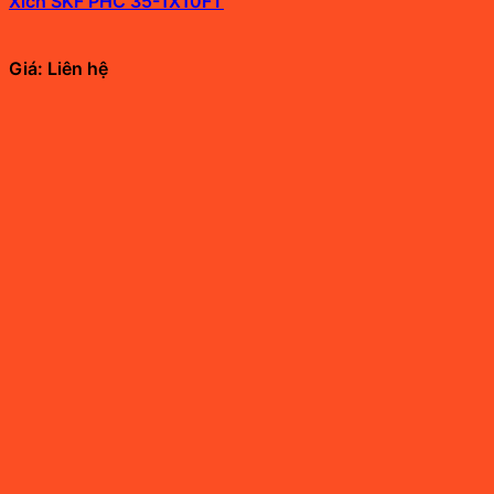
Xích SKF PHC 35-1X10FT
Giá: Liên hệ