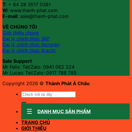
T:
+ 84 28 3517 0381
W:
www.thanh-phat.com
E-mail:
sale@thanh-phat.com
VỀ CHÚNG TÔI
Giới thiệu chung
Đại lý chính thức SKF
Đại lý chính thức Norgren
Đại lý chính thức Kracht
Sale Support
Mr Felix: Tel/Zalo:
0941 062 224
Mr Lucas: Tel/Zalo: 0917 788 785
Copyright 2026 ©
Thành Phát Á Châu
Tìm
kiếm:
DANH MỤC SẢN PHẨM
TRANG CHỦ
GIỚI THIỆU