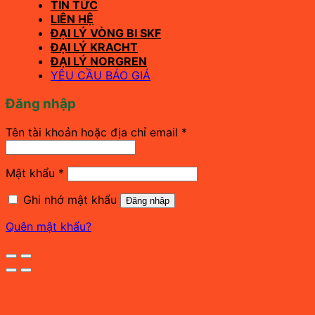
TIN TỨC
LIÊN HỆ
ĐẠI LÝ VÒNG BI SKF
ĐẠI LÝ KRACHT
ĐẠI LÝ NORGREN
YÊU CẦU BÁO GIÁ
Đăng nhập
Bắt
Tên tài khoản hoặc địa chỉ email
*
buộc
Bắt
Mật khẩu
*
buộc
Ghi nhớ mật khẩu
Đăng nhập
Quên mật khẩu?