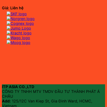
Giá: Liên hệ
ITP ASIA CO.,LTD
CÔNG TY TNHH MTV TMDV ĐẦU TƯ THÀNH PHÁT Á
CHÂU
Add:
125/12C Van Kiep St, Gia Đinh Ward, HCMC,
Vietnam