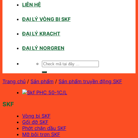
LIÊN HỆ
ĐẠI LÝ VÒNG BI SKF
ĐẠI LÝ KRACHT
ĐẠI LÝ NORGREN
Tìm
kiếm:
Trang chủ
/
Sản phẩm
/
Sản phẩm truyền động SKF
SKF
Vòng bi SKF
Gối đỡ SKF
Phớt chặn dầu SKF
Mỡ bôi trơn SKF