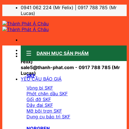
Bỏ
0941 062 224 (Mr Felix) | 0917 788 785 (Mr
qua
Lucas)
nội
dung
Sale support:
DANH MỤC SẢN PHẨM
sale10@thanh-phat.com - 0941 062 224 (Mr
Felix)
sale5@thanh-phat.com - 0917 788 785 (Mr
Lucas)
SKF
YÊU CẦU BÁO GIÁ
Vòng bi SKF
Phớt chặn dầu SKF
Gối đỡ SKF
Dây đai SKF
Mỡ bôi trơn SKF
Dụng cụ bảo trì SKF
NORGREN