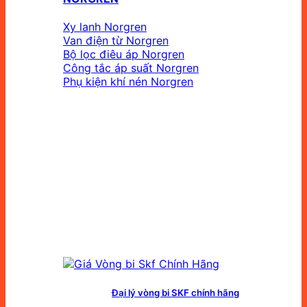
Xy lanh Norgren
Van điện từ Norgren
Bộ lọc điêu áp Norgren
Công tắc áp suất Norgren
Phụ kiện khí nén Norgren
Đại lý vòng bi SKF chính hãng