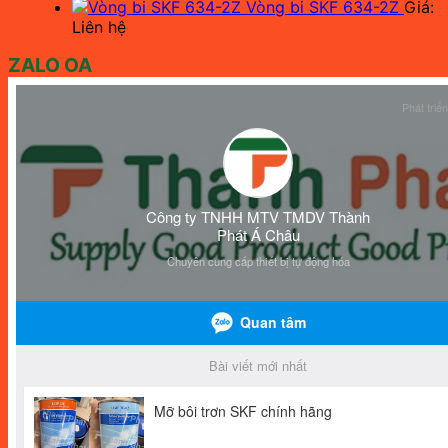
Vòng bi SKF 634-2Z
Giá:
Liên hệ
ZALO OA