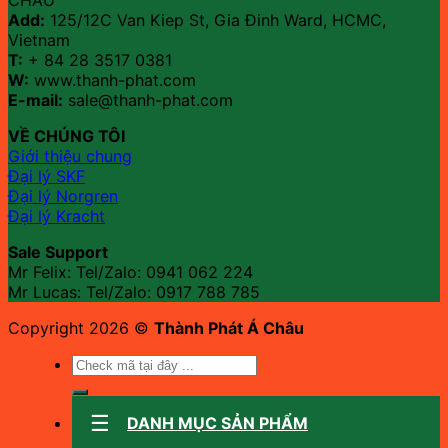
Add:
125/12C Van Kiep St, Gia Đinh Ward, HCMC,
Vietnam
T:
+ 84 28 3517 0381
W:
www.thanh-phat.com
E-mail:
sale@thanh-phat.com
VỀ CHÚNG TÔI
Giới thiệu chung
Đại lý SKF
Đại lý Norgren
Đại lý Kracht
Sale Support
Mr Felix: Tel/Zalo:
0941 062 224
Mr Lucas: Tel/Zalo: 0917 788 785
Copyright 2026 ©
Thành Phát Á Châu
Tìm
kiếm:
DANH MỤC SẢN PHẨM