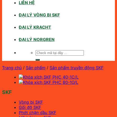
LIÊN HỆ
ĐẠI LÝ VÒNG BI SKF
ĐẠI LÝ KRACHT
ĐẠI LÝ NORGREN
Tìm
kiếm:
Trang chủ
/
Sản phẩm
/
Sản phẩm truyền động SKF
SKF
Vòng bi SKF
Gối đỡ SKF
Phớt chặn dầu SKF