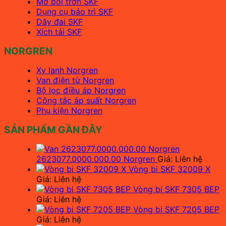
Mỡ bôi trơn SKF
Dụng cụ bảo trì SKF
Dây đai SKF
Xích tải SKF
NORGREN
Xy lanh Norgren
Van điện từ Norgren
Bộ lọc điều áp Norgren
Công tắc áp suất Norgren
Phụ kiện Norgren
SẢN PHẨM GẦN ĐÂY
2623077.0000.000.00 Norgren
Giá: Liên hệ
Vòng bi SKF 32009 X
Giá: Liên hệ
Vòng bi SKF 7305 BEP
Giá: Liên hệ
Vòng bi SKF 7205 BEP
Giá: Liên hệ