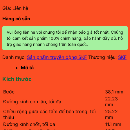
Giá: Liên hệ
Hàng có sẵn
Vui lòng liên hệ với chúng tôi để nhận báo giá tốt nhất. Chúng
tôi cam kết sản phẩm 100% chính hãng, bảo hành đầy đủ, hỗ
trợ giao hàng nhanh chóng trên toàn quốc.
Danh mục:
Sản phẩm truyền động SKF
Thương hiệu:
SKF
Mô tả
Kích thước
Bước
38.1 mm
22.23
Đường kính con lăn, tối đa
mm
Chiều rộng giữa các tấm đế bên trong, tối
25.22
thiểu
mm
Đường kính chốt, tối đa
11.1 mm