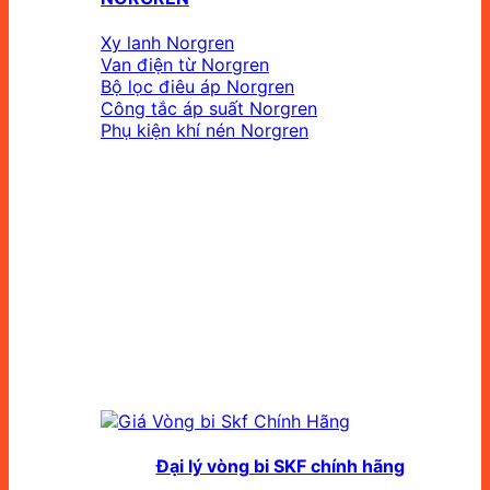
Xy lanh Norgren
Van điện từ Norgren
Bộ lọc điêu áp Norgren
Công tắc áp suất Norgren
Phụ kiện khí nén Norgren
Đại lý vòng bi SKF chính hãng