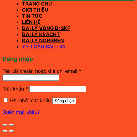
TRANG CHỦ
GIỚI THIỆU
TIN TỨC
LIÊN HỆ
ĐẠI LÝ VÒNG BI SKF
ĐẠI LÝ KRACHT
ĐẠI LÝ NORGREN
YÊU CẦU BÁO GIÁ
Đăng nhập
Bắt
Tên tài khoản hoặc địa chỉ email
*
buộc
Bắt
Mật khẩu
*
buộc
Ghi nhớ mật khẩu
Đăng nhập
Quên mật khẩu?