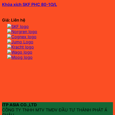
Khóa xích SKF PHC 80-1O/L
Giá: Liên hệ
ITP ASIA CO.,LTD
CÔNG TY TNHH MTV TMDV ĐẦU TƯ THÀNH PHÁT Á
CHÂU