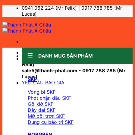
Bỏ
0941 062 224 (Mr Felix) | 0917 788 785 (Mr
qua
Lucas)
nội
dung
Sale support:
DANH MỤC SẢN PHẨM
sale10@thanh-phat.com - 0941 062 224 (Mr
Felix)
sale5@thanh-phat.com - 0917 788 785 (Mr
Lucas)
SKF
YÊU CẦU BÁO GIÁ
Vòng bi SKF
Phớt chặn dầu SKF
Gối đỡ SKF
Dây đai SKF
Mỡ bôi trơn SKF
Dụng cụ bảo trì SKF
NORGREN