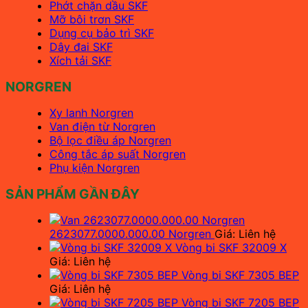
Phớt chặn dầu SKF
Mỡ bôi trơn SKF
Dụng cụ bảo trì SKF
Dây đai SKF
Xích tải SKF
NORGREN
Xy lanh Norgren
Van điện từ Norgren
Bộ lọc điều áp Norgren
Công tắc áp suất Norgren
Phụ kiện Norgren
SẢN PHẨM GẦN ĐÂY
2623077.0000.000.00 Norgren
Giá: Liên hệ
Vòng bi SKF 32009 X
Giá: Liên hệ
Vòng bi SKF 7305 BEP
Giá: Liên hệ
Vòng bi SKF 7205 BEP