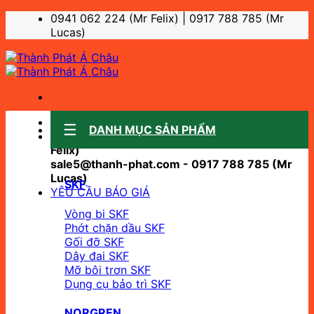
Bỏ
0941 062 224 (Mr Felix) | 0917 788 785 (Mr
qua
Lucas)
nội
dung
Sale support:
DANH MỤC SẢN PHẨM
sale10@thanh-phat.com - 0941 062 224 (Mr
Felix)
sale5@thanh-phat.com - 0917 788 785 (Mr
Lucas)
SKF
YÊU CẦU BÁO GIÁ
Vòng bi SKF
Phớt chặn dầu SKF
Gối đỡ SKF
Dây đai SKF
Mỡ bôi trơn SKF
Dụng cụ bảo trì SKF
NORGREN