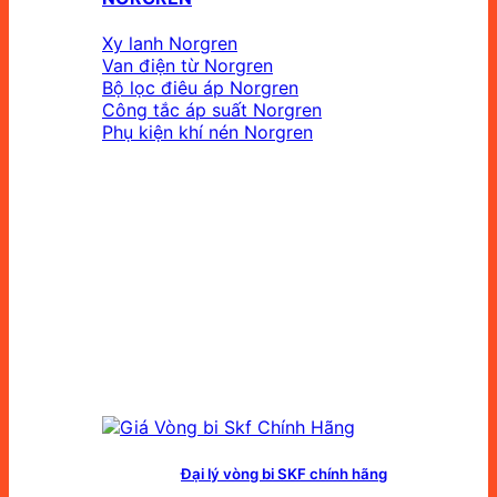
Xy lanh Norgren
Van điện từ Norgren
Bộ lọc điêu áp Norgren
Công tắc áp suất Norgren
Phụ kiện khí nén Norgren
Đại lý vòng bi SKF chính hãng