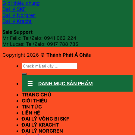
Giới thiệu chung
Đại lý SKF
Đại lý Norgren
Đại lý Kracht
Sale Support
Mr Felix: Tel/Zalo:
0941 062 224
Mr Lucas: Tel/Zalo: 0917 788 785
Copyright 2026 ©
Thành Phát Á Châu
Tìm
kiếm:
DANH MỤC SẢN PHẨM
TRANG CHỦ
GIỚI THIỆU
TIN TỨC
LIÊN HỆ
ĐẠI LÝ VÒNG BI SKF
ĐẠI LÝ KRACHT
ĐẠI LÝ NORGREN