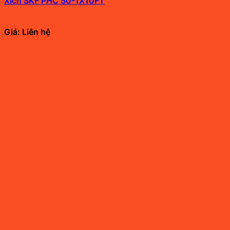
Xích SKF PHC 50-1X10FT
Giá: Liên hệ