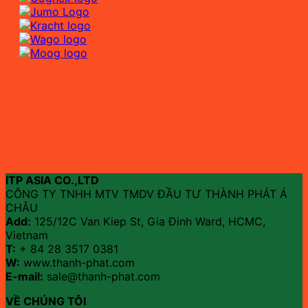
ITP ASIA CO.,LTD
CÔNG TY TNHH MTV TMDV ĐẦU TƯ THÀNH PHÁT Á
CHÂU
Add:
125/12C Van Kiep St, Gia Đinh Ward, HCMC,
Vietnam
T:
+ 84 28 3517 0381
W:
www.thanh-phat.com
E-mail:
sale@thanh-phat.com
VỀ CHÚNG TÔI