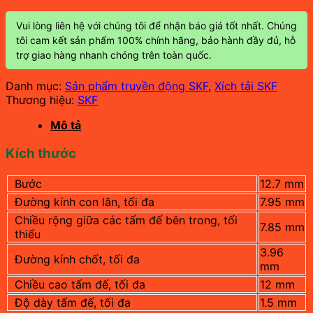
Vui lòng liên hệ với chúng tôi để nhận báo giá tốt nhất. Chúng
tôi cam kết sản phẩm 100% chính hãng, bảo hành đầy đủ, hỗ
trợ giao hàng nhanh chóng trên toàn quốc.
Danh mục:
Sản phẩm truyền động SKF
,
Xích tải SKF
Thương hiệu:
SKF
Mô tả
Kích thước
Bước
12.7 mm
Đường kính con lăn, tối đa
7.95 mm
Chiều rộng giữa các tấm đế bên trong, tối
7.85 mm
thiểu
3.96
Đường kính chốt, tối đa
mm
Chiều cao tấm đế, tối đa
12 mm
Độ dày tấm đế, tối đa
1.5 mm