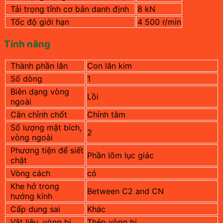
Tải trọng tĩnh cơ bản danh định
8
kN
Tốc độ giới hạn
4 500
r/min
Tính năng
Thành phần lăn
Con lăn kim
Số dòng
1
Biên dạng vòng
Lồi
ngoài
Cân chỉnh chốt
Chính tâm
Số lượng mặt bích,
2
vòng ngoài
Phương tiện để siết
Phần lõm lục giác
chặt
Vòng cách
có
Khe hở trong
Between C2 and CN
hướng kính
Cấp dung sai
Khác
Vật liệu, vòng bi
Thép vòng bi