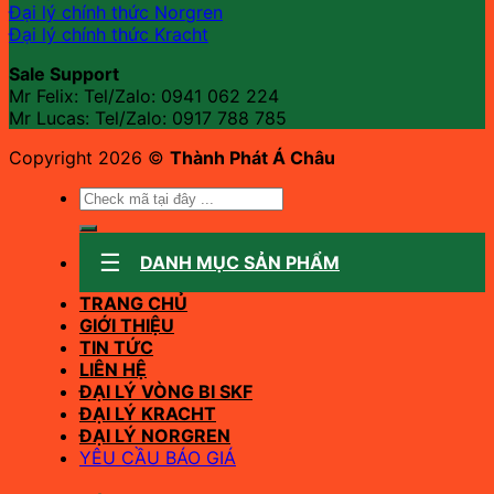
Đại lý chính thức Norgren
Đại lý chính thức Kracht
Sale Support
Mr Felix: Tel/Zalo:
0941 062 224
Mr Lucas: Tel/Zalo: 0917 788 785
Copyright 2026 ©
Thành Phát Á Châu
Tìm
kiếm:
DANH MỤC SẢN PHẨM
TRANG CHỦ
GIỚI THIỆU
TIN TỨC
LIÊN HỆ
ĐẠI LÝ VÒNG BI SKF
ĐẠI LÝ KRACHT
ĐẠI LÝ NORGREN
YÊU CẦU BÁO GIÁ