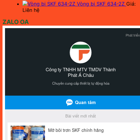
Vòng bi SKF 634-2Z
Giá:
Liên hệ
ZALO OA