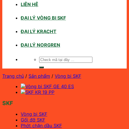
LIÊN HỆ
ĐẠI LÝ VÒNG BI SKF
ĐẠI LÝ KRACHT
ĐẠI LÝ NORGREN
Tìm
kiếm:
Trang chủ
/
Sản phẩm
/
Vòng bi SKF
SKF
Vòng bi SKF
Gối đỡ SKF
Phớt chặn dầu SKF