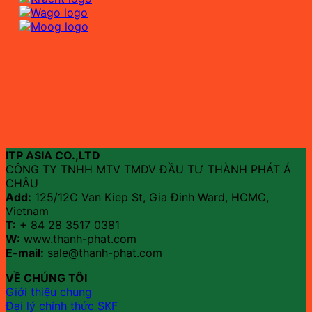
ITP ASIA CO.,LTD
CÔNG TY TNHH MTV TMDV ĐẦU TƯ THÀNH PHÁT Á
CHÂU
Add:
125/12C Van Kiep St, Gia Đinh Ward, HCMC,
Vietnam
T:
+ 84 28 3517 0381
W:
www.thanh-phat.com
E-mail:
sale@thanh-phat.com
VỀ CHÚNG TÔI
Giới thiệu chung
Đại lý chính thức SKF