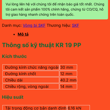
Vui lòng liên hệ với chúng tôi để nhận báo giá tốt nhất. Chúng
tôi cam kết sản phẩm 100% chính hãng, chứng từ CO/CQ, hỗ
trợ giao hàng nhanh chóng trên toàn quốc.
Danh mục:
Vòng bi SKF
Thương hiệu:
SKF
Mô tả
Thông số kỹ thuật KR 19 PP
Kích thước
Đường kính chức năng ngoài
30 mm
Đường kính chốt
12 mm
Chiều dài
40.2 mm
Chiều rộng, vòng ngoài
14
mm
Hiệu suất
Tải trọng động cơ bản danh định
6.16 kN