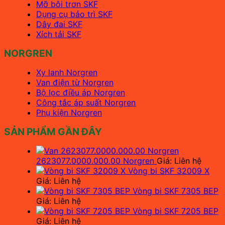
Mỡ bôi trơn SKF
Dụng cụ bảo trì SKF
Dây đai SKF
Xích tải SKF
NORGREN
Xy lanh Norgren
Van điện từ Norgren
Bộ lọc điều áp Norgren
Công tắc áp suất Norgren
Phụ kiện Norgren
SẢN PHẨM GẦN ĐÂY
2623077.0000.000.00 Norgren
Giá: Liên hệ
Vòng bi SKF 32009 X
Giá: Liên hệ
Vòng bi SKF 7305 BEP
Giá: Liên hệ
Vòng bi SKF 7205 BEP
Giá: Liên hệ