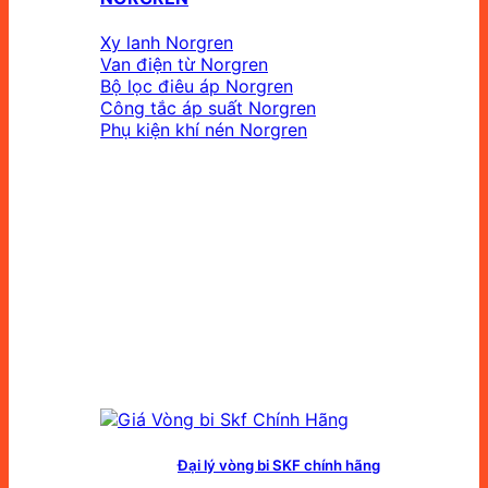
Xy lanh Norgren
Van điện từ Norgren
Bộ lọc điêu áp Norgren
Công tắc áp suất Norgren
Phụ kiện khí nén Norgren
Đại lý vòng bi SKF chính hãng