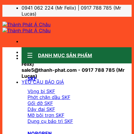
Bỏ
0941 062 224 (Mr Felix) | 0917 788 785 (Mr
qua
Lucas)
nội
dung
Sale support:
DANH MỤC SẢN PHẨM
sale10@thanh-phat.com - 0941 062 224 (Mr
Felix)
sale5@thanh-phat.com - 0917 788 785 (Mr
Lucas)
SKF
YÊU CẦU BÁO GIÁ
Vòng bi SKF
Phớt chặn dầu SKF
Gối đỡ SKF
Dây đai SKF
Mỡ bôi trơn SKF
Dụng cụ bảo trì SKF
NORGREN