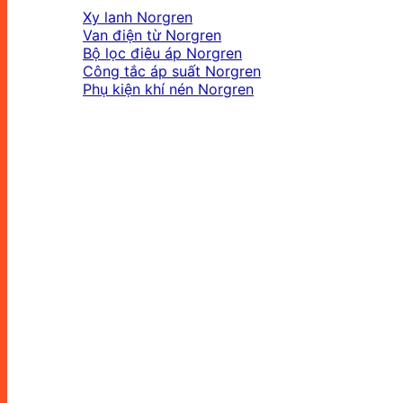
Xy lanh Norgren
Van điện từ Norgren
Bộ lọc điêu áp Norgren
Công tắc áp suất Norgren
Phụ kiện khí nén Norgren