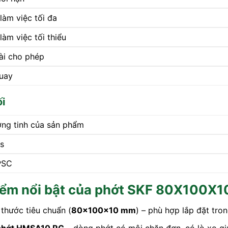
làm việc tối đa
làm việc tối thiểu
ài cho phép
uay
i
ợng tinh của sản phẩm
s
PSC
iểm nổi bật của phớt SKF 80X100X
 thước tiêu chuẩn (
80x100x10 mm
) – phù hợp lắp đặt tr