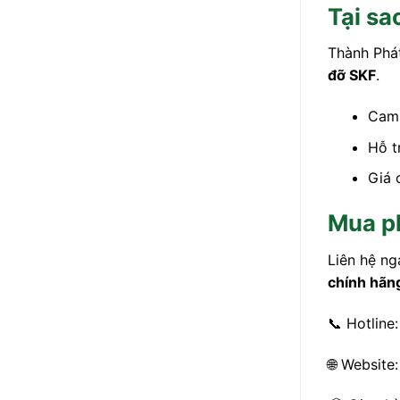
Tại sa
Thành Phá
đỡ SKF
.
Cam 
Hỗ t
Giá 
Mua p
Liên hệ n
chính hãn
📞 Hotline
🌐 Website