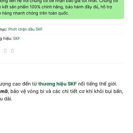
 lòng liên hệ với chúng tôi để nhận báo giá tốt nhất. Chúng tôi
 kết sản phẩm 100% chính hãng, bảo hành đầy đủ, hỗ trợ
o hàng nhanh chóng trên toàn quốc.
mục:
Phớt chặn dầu SKF
g hiệu:
SKF
lượng cao đến từ
thương hiệu SKF
nổi tiếng thế giới.
u mỡ
, bảo vệ vòng bi và các chi tiết cơ khí khỏi bụi bẩn,
u dài.