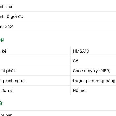
nh trục
nh lỗ gối đỡ
ng phớt
ng
t kế
HMSA10
Có
môi phớt
Cao su nytry (NBR)
ng kính ngoài
Được gia cường bằng 
 đơn vị
Hệ mét
ất
iới hạn