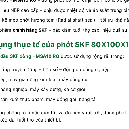
phớt HMSA10 RG
– dòng phớt có môi chặn đơn, có lò xo giú
 liệu NBR cao cấp – chịu được nhiệt độ và áp suất trung b
t kế mép phớt hướng tâm (Radial shaft seal) – tối ưu khả n
 phẩm
chính hãng SKF
– bảo đảm tuổi thọ cao, hiệu quả sử 
ụng thực tế của phớt SKF 80X100
 dầu SKF dòng HMSA10 RG
được sử dụng rộng rãi trong:
hống truyền động – hộp số – động cơ công nghiệp
ép, máy gia công kim loại, máy công cụ
nông nghiệp, máy xây dựng, xe cơ giới
sản xuất thực phẩm, máy đóng gói, băng tải
ng chống rò rỉ dầu cực tốt và độ bền vượt trội, dòng phớt
éo dài tuổi thọ của thiết bị.