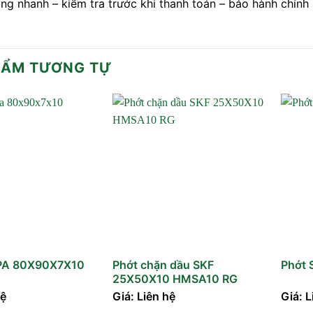
ng nhanh – kiểm tra trước khi thanh toán – bảo hành chính
HẨM TƯƠNG TỰ
 PA 80X90X7X10
Phớt chặn dầu SKF
Phớt 
25X50X10 HMSA10 RG
hệ
Giá: Liên hệ
Giá: L