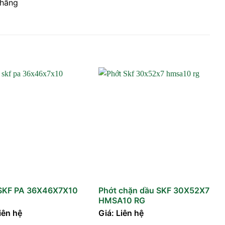
 hãng
SKF PA 36X46X7X10
Phớt chặn dầu SKF 30X52X7
HMSA10 RG
iên hệ
Giá: Liên hệ