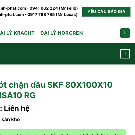
nh-phat.com - 0941 062 224 (Mr Felix)
YÊU CẦU BÁO GIÁ
h-phat.com - 0917 788 785 (Mr Lucas)
ẠI LÝ KRACHT
ĐẠI LÝ NORGREN
ớt chặn dầu SKF 80X100X10
SA10 RG
: Liên hệ
 sẵn kho