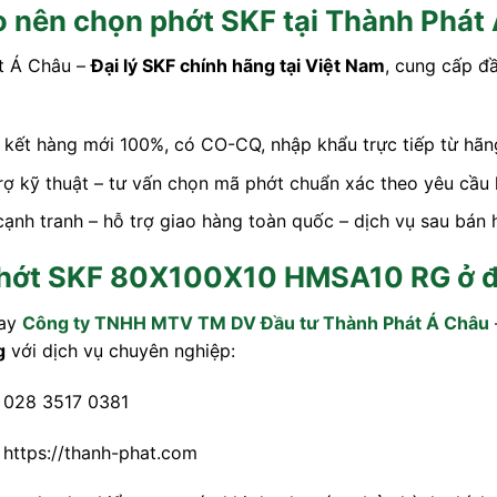
o nên chọn phớt SKF tại Thành Phát
t Á Châu –
Đại lý SKF chính hãng tại Việt Nam
, cung cấp đ
kết hàng mới 100%, có CO-CQ, nhập khẩu trực tiếp từ hãn
rợ kỹ thuật – tư vấn chọn mã phớt chuẩn xác theo yêu cầu k
cạnh tranh – hỗ trợ giao hàng toàn quốc – dịch vụ sau bán
hớt SKF 80X100X10 HMSA10 RG ở đâ
gay
Công ty TNHH MTV TM DV Đầu tư Thành Phát Á Châu
g
với dịch vụ chuyên nghiệp:
: 028 3517 0381
: https://thanh-phat.com