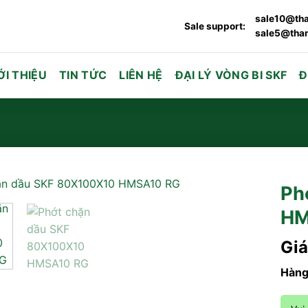
sale10@tha
Sale support:
sale5@than
ỚI THIỆU
TIN TỨC
LIÊN HỆ
ĐẠI LÝ VÒNG BI SKF
Đ
Ph
HM
Giá
Hàng