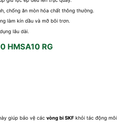
p giữ lực ép đều lên trục quay.
ình, chống ăn mòn hóa chất thông thường.
ăng làm kín dầu và mỡ bôi trơn.
dụng lâu dài.
X10 HMSA10 RG
 này giúp bảo vệ các
vòng bi SKF
khỏi tác động môi