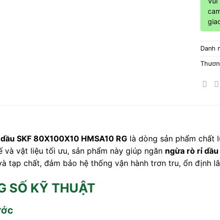
Vui
cam
gia
Danh 
Thươn
n dầu SKF 80X100X10 HMSA10 RG
là dòng sản phẩm chất 
kế và vật liệu tối ưu, sản phẩm này giúp ngăn
ngừa rò rỉ dầ
và tạp chất, đảm bảo hệ thống vận hành trơn tru, ổn định lâ
 SỐ KỸ THUẬT
ước