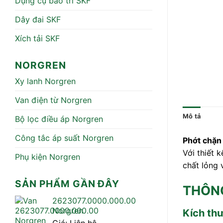
Dụng cụ bảo trì SKF
Dây đai SKF
Xích tải SKF
NORGREN
Xy lanh Norgren
Van điện từ Norgren
Mô tả
Bộ lọc điều áp Norgren
Công tắc áp suất Norgren
Phớt chặ
Với thiết 
Phụ kiện Norgren
chất lỏng 
SẢN PHẨM GẦN ĐÂY
THÔNG
2623077.0000.000.00
Norgren
Kích th