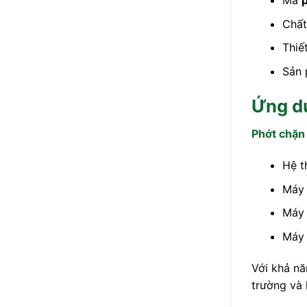
Mã
Chất
Thiế
Sản
Ứng d
Phớt chặn
Hệ t
Máy 
Máy 
Máy 
Với khả nă
trường và k