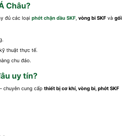
 Á Châu?
ầy đủ các loại
phớt chặn dầu SKF
,
vòng bi SKF
và
gối
g.
ỹ thuật thực tế.
 hàng chu đáo.
u uy tín?
– chuyên cung cấp
thiết bị cơ khí, vòng bi, phớt SKF