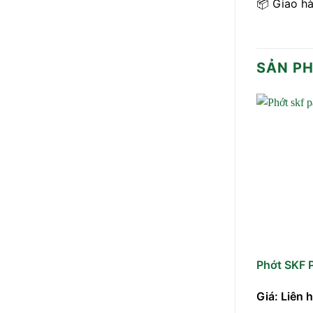
📦 Giao hà
SẢN P
Phớt SKF
Giá: Liên 