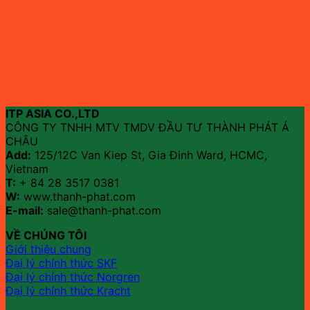
ITP ASIA CO.,LTD
CÔNG TY TNHH MTV TMDV ĐẦU TƯ THÀNH PHÁT Á
CHÂU
Add:
125/12C Van Kiep St, Gia Đinh Ward, HCMC,
Vietnam
T:
+ 84 28 3517 0381
W:
www.thanh-phat.com
E-mail:
sale@thanh-phat.com
VỀ CHÚNG TÔI
Giới thiệu chung
Đại lý chính thức SKF
Đại lý chính thức Norgren
Đại lý chính thức Kracht