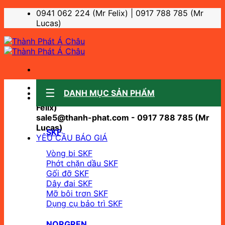
Bỏ
0941 062 224 (Mr Felix) | 0917 788 785 (Mr
qua
Lucas)
nội
dung
Sale support:
DANH MỤC SẢN PHẨM
sale10@thanh-phat.com - 0941 062 224 (Mr
Felix)
sale5@thanh-phat.com - 0917 788 785 (Mr
Lucas)
SKF
YÊU CẦU BÁO GIÁ
Vòng bi SKF
Phớt chặn dầu SKF
Gối đỡ SKF
Dây đai SKF
Mỡ bôi trơn SKF
Dụng cụ bảo trì SKF
NORGREN