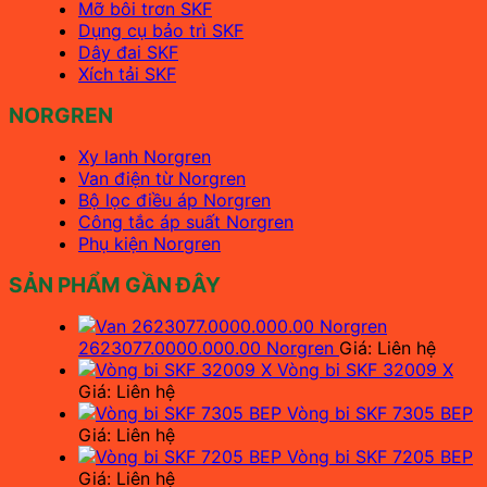
Mỡ bôi trơn SKF
Dụng cụ bảo trì SKF
Dây đai SKF
Xích tải SKF
NORGREN
Xy lanh Norgren
Van điện từ Norgren
Bộ lọc điều áp Norgren
Công tắc áp suất Norgren
Phụ kiện Norgren
SẢN PHẨM GẦN ĐÂY
2623077.0000.000.00 Norgren
Giá: Liên hệ
Vòng bi SKF 32009 X
Giá: Liên hệ
Vòng bi SKF 7305 BEP
Giá: Liên hệ
Vòng bi SKF 7205 BEP
Giá: Liên hệ