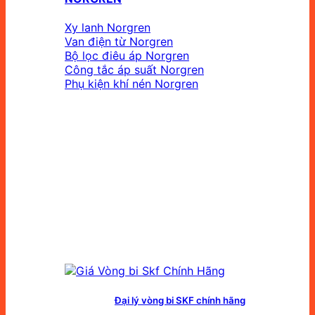
Xy lanh Norgren
Van điện từ Norgren
Bộ lọc điêu áp Norgren
Công tắc áp suất Norgren
Phụ kiện khí nén Norgren
Đại lý vòng bi SKF chính hãng