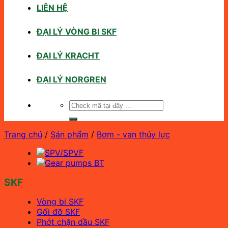
LIÊN HỆ
ĐẠI LÝ VÒNG BI SKF
ĐẠI LÝ KRACHT
ĐẠI LÝ NORGREN
Tìm
kiếm:
Trang chủ
/
Sản phẩm
/
Bơm - van thủy lực
SKF
Vòng bi SKF
Gối đỡ SKF
Phớt chặn dầu SKF