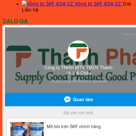
Vòng bi SKF 634-2Z
Giá:
Liên hệ
ZALO OA