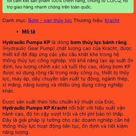
tôi cam kết sản phẩm 100% chính hãng, chứng từ CO/CQ, hỗ
trợ giao hàng nhanh chóng trên toàn quốc.
Danh mục:
Bơm - van thủy lực
Thương hiệu:
Kracht
Mô tả
Hydraulic Pumps KP
là dòng
bơm thủy lực bánh răng
(Hydraulic Gear Pump) chất lượng cao của Kracht, được
thiết kế để đáp ứng các yêu cầu khắt khe trong hệ
thống thủy lực công nghiệp. Với khả năng tạo áp suất ổn
định, lưu lượng chính xác và tuổi thọ cao, dòng bơm KP
được sử dụng rộng rãi trong máy công cụ, thiết bị thủy
lực, máy ép, dây chuyền sản xuất tự động, ngành thép,
xi măng, năng lượng và nhiều ứng dụng công nghiệp
khác.
Được sản xuất theo tiêu chuẩn kỹ thuật của Đức,
Hydraulic Pumps KP Kracht
nổi bật với hiệu suất vận
hành cao, độ tin cậy vượt trội và chi phí bảo trì thấp.
Đây là giải pháp lý tưởng cho các doanh nghiệp cần hệ
thống thủy lực hoạt động liên tục, ổn định và tiết kiệm
năng lượng.