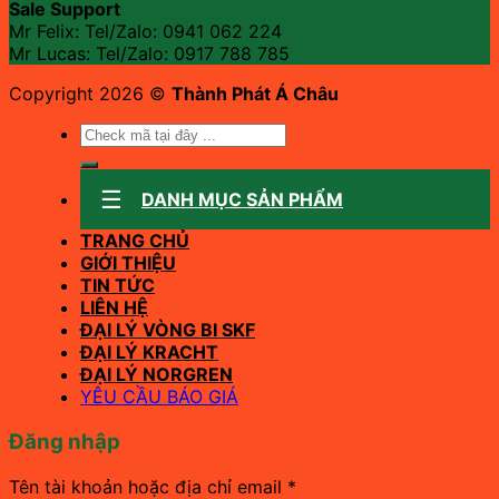
Sale Support
Mr Felix: Tel/Zalo:
0941 062 224
Mr Lucas: Tel/Zalo: 0917 788 785
Copyright 2026 ©
Thành Phát Á Châu
Tìm
kiếm:
DANH MỤC SẢN PHẨM
TRANG CHỦ
GIỚI THIỆU
TIN TỨC
LIÊN HỆ
ĐẠI LÝ VÒNG BI SKF
ĐẠI LÝ KRACHT
ĐẠI LÝ NORGREN
YÊU CẦU BÁO GIÁ
Đăng nhập
Bắt
Tên tài khoản hoặc địa chỉ email
*