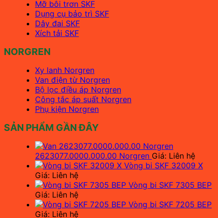
Mỡ bôi trơn SKF
Dụng cụ bảo trì SKF
Dây đai SKF
Xích tải SKF
NORGREN
Xy lanh Norgren
Van điện từ Norgren
Bộ lọc điều áp Norgren
Công tắc áp suất Norgren
Phụ kiện Norgren
SẢN PHẨM GẦN ĐÂY
2623077.0000.000.00 Norgren
Giá: Liên hệ
Vòng bi SKF 32009 X
Giá: Liên hệ
Vòng bi SKF 7305 BEP
Giá: Liên hệ
Vòng bi SKF 7205 BEP
Giá: Liên hệ