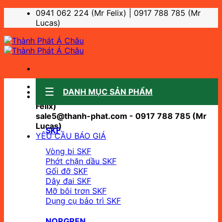
Bỏ
0941 062 224 (Mr Felix) | 0917 788 785 (Mr
qua
Lucas)
nội
dung
Sale support:
DANH MỤC SẢN PHẨM
sale10@thanh-phat.com - 0941 062 224 (Mr
Felix)
sale5@thanh-phat.com - 0917 788 785 (Mr
Lucas)
SKF
YÊU CẦU BÁO GIÁ
Vòng bi SKF
Phớt chặn dầu SKF
Gối đỡ SKF
Dây đai SKF
Mỡ bôi trơn SKF
Dụng cụ bảo trì SKF
NORGREN