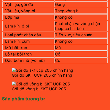
Vật liệu, gối đỡ
Gang
Vật liệu, vòng bi
Thép vòng bi
Lớp mạ
Không có
Phớt chặn và vòng chặn
Làm kín, ổ bi
thép cả hai bên
Loại phớt chắn dầu
Tiếp xúc, tiêu chuẩn
Làm kín, cụm
Không có
Mỡ bôi trơn
Mỡ
Lỗ tái bôi trơn
Có
Đầu bơm mỡ (vú mỡ)
Có
Gối đỡ SKF UCP 205 chính hãng
Gối đỡ vòng bi SKF UCP 205
Sản phẩm tương tự