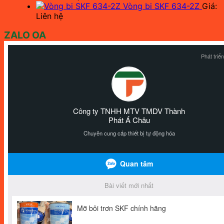
Vòng bi SKF 634-2Z
Giá:
Liên hệ
ZALO OA