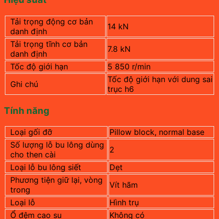
Tải trọng động cơ bản
14 kN
danh định
Tải trọng tĩnh cơ bản
7.8 kN
danh định
Tốc độ giới hạn
5 850 r/min
Tốc độ giới hạn với dung sai
Ghi chú
trục h6
Tính năng
Loại gối đỡ
Pillow block, normal base
Số lượng lỗ bu lông dùng
2
cho then cài
Loại lỗ bu lông siết
Dẹt
Phương tiện giữ lại, vòng
Vít hãm
trong
Loại lỗ
Hình trụ
Ổ đệm cao su
Không có