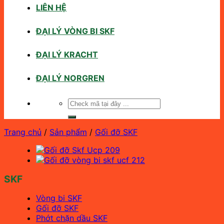
LIÊN HỆ
ĐẠI LÝ VÒNG BI SKF
ĐẠI LÝ KRACHT
ĐẠI LÝ NORGREN
Tìm
kiếm:
Trang chủ
/
Sản phẩm
/
Gối đỡ SKF
SKF
Vòng bi SKF
Gối đỡ SKF
Phớt chặn dầu SKF