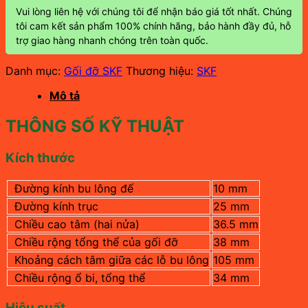
Vui lòng liên hệ với chúng tôi để nhận báo giá tốt nhất. Chúng
tôi cam kết sản phẩm 100% chính hãng, bảo hành đầy đủ, hỗ
trợ giao hàng nhanh chóng trên toàn quốc.
Danh mục:
Gối đỡ SKF
Thương hiệu:
SKF
Mô tả
THÔNG SỐ KỸ THUẬT
Kích thước
Đường kính bu lông đế
10 mm
Đường kính trục
25 mm
Chiều cao tâm (hai nửa)
36.5 mm
Chiều rộng tổng thể của gối đỡ
38 mm
Khoảng cách tâm giữa các lỗ bu lông
105 mm
Chiều rộng ổ bi, tổng thể
34 mm
Hiệu suất