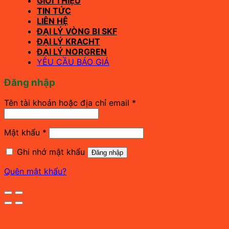
GIỚI THIỆU
TIN TỨC
LIÊN HỆ
ĐẠI LÝ VÒNG BI SKF
ĐẠI LÝ KRACHT
ĐẠI LÝ NORGREN
YÊU CẦU BÁO GIÁ
Đăng nhập
Bắt
Tên tài khoản hoặc địa chỉ email
*
buộc
Bắt
Mật khẩu
*
buộc
Ghi nhớ mật khẩu
Đăng nhập
Quên mật khẩu?