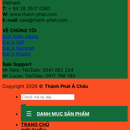
Vietnam
T:
+ 84 28 3517 0381
W:
www.thanh-phat.com
E-mail:
sale@thanh-phat.com
VỀ CHÚNG TÔI
Giới thiệu chung
Đại lý SKF
Đại lý Norgren
Đại lý Kracht
Sale Support
Mr Felix: Tel/Zalo:
0941 062 224
Mr Lucas: Tel/Zalo: 0917 788 785
Copyright 2026 ©
Thành Phát Á Châu
Tìm
kiếm:
DANH MỤC SẢN PHẨM
TRANG CHỦ