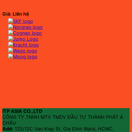
Giá: Liên hệ
ITP ASIA CO.,LTD
CÔNG TY TNHH MTV TMDV ĐẦU TƯ THÀNH PHÁT Á
CHÂU
Add:
125/12C Van Kiep St, Gia Đinh Ward, HCMC,