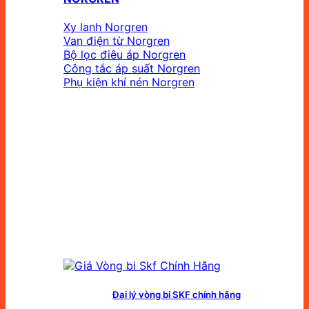
Xy lanh Norgren
Van điện từ Norgren
Bộ lọc điêu áp Norgren
Công tắc áp suất Norgren
Phụ kiện khí nén Norgren
Đại lý vòng bi SKF chính hãng