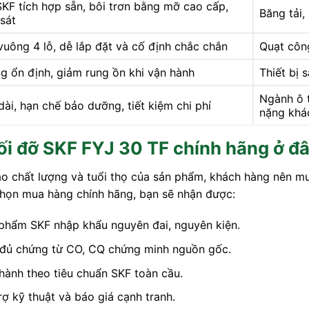
SKF tích hợp sẵn, bôi trơn bằng mỡ cao cấp,
Băng tải,
sát
vuông 4 lỗ, dễ lắp đặt và cố định chắc chắn
Quạt côn
g ổn định, giảm rung ồn khi vận hành
Thiết bị 
Ngành ô t
dài, hạn chế bảo dưỡng, tiết kiệm chi phí
nặng khá
i đỡ SKF FYJ 30 TF chính hãng ở đ
o chất lượng và tuổi thọ của sản phẩm, khách hàng nên 
chọn mua hàng chính hãng, bạn sẽ nhận được:
phẩm SKF nhập khẩu nguyên đai, nguyên kiện.
đủ chứng từ CO, CQ chứng minh nguồn gốc.
hành theo tiêu chuẩn SKF toàn cầu.
rợ kỹ thuật và báo giá cạnh tranh.