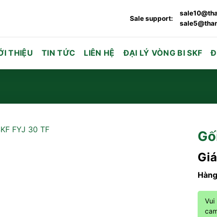
sale10@tha
Sale support:
sale5@than
ỚI THIỆU
TIN TỨC
LIÊN HỆ
ĐẠI LÝ VÒNG BI SKF
Đ
Gố
Giá
Hàng
Vui
cam