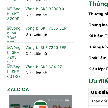
Giá: Liên hệ
Thông 
Vòng bi SKF 32009 X
Thương hi
Giá: Liên hệ
Chủng loại
Vòng bi SKF 7305 BEP
Giá: Liên hệ
Ký hiệu:
FY
Đường kín
Vòng bi SKF 7205 BEP
Giá: Liên hệ
Chất liệu:
Vòng bi SKF 634-2Z
Kiểu lắp:
B
Giá: Liên hệ
Ưu điể
ZALO OA
ƯU ĐIỂ
Thân gối