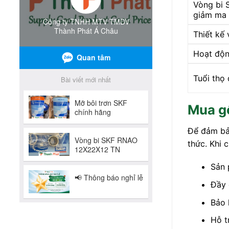
Vòng bi 
giảm ma 
Thiết kế 
Hoạt độn
Tuổi thọ 
Mua gố
Để đảm bả
thức. Khi 
Sản 
Đầy 
Bảo 
Hỗ t