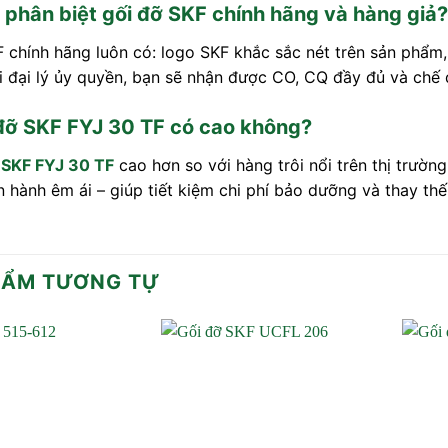
 phân biệt gối đỡ SKF chính hãng và hàng giả?
 chính hãng luôn có: logo SKF khắc sắc nét trên sản phẩm,
i đại lý ủy quyền, bạn sẽ nhận được CO, CQ đầy đủ và chế 
 đỡ SKF FYJ 30 TF có cao không?
ỡ SKF FYJ 30 TF
cao hơn so với hàng trôi nổi trên thị trườn
ận hành êm ái – giúp tiết kiệm chi phí bảo dưỡng và thay thế 
HẨM TƯƠNG TỰ