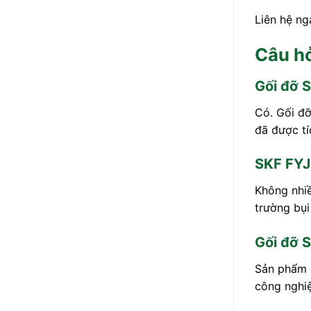
Liên hệ n
Câu hỏ
Gối đỡ 
Có. Gối đỡ
đã được tí
SKF FYJ
Không nhiề
trường bụi
Gối đỡ 
Sản phẩm đ
công nghiệ