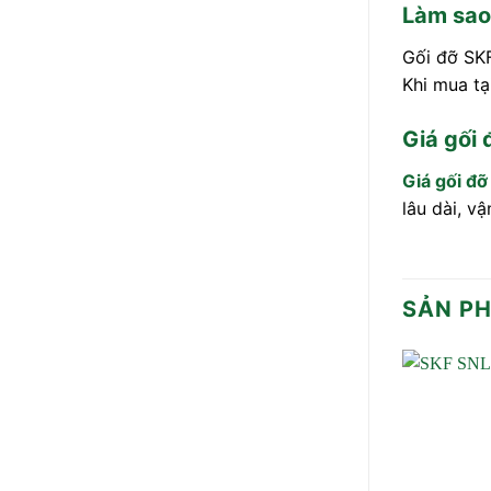
Làm sao
Gối đỡ SKF
Khi mua tạ
Giá gối
Giá gối đ
lâu dài, v
SẢN P