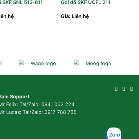
ỡ SKF SNL 513-611
Gối đỡ SKF UCFL 211
iên hệ
Giá: Liên hệ
Sale Support
Mr Felix: Tel/Zalo:
0941 062 224
Mr Lucas: Tel/Zalo: 0917 788 785