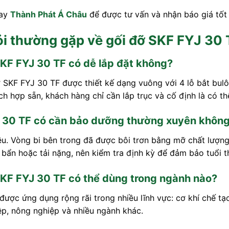
gay
Thành Phát Á Châu
để được tư vấn và nhận báo giá tốt 
i thường gặp về gối đỡ SKF FYJ 30 
SKF FYJ 30 TF có dễ lắp đặt không?
 SKF FYJ 30 TF được thiết kế dạng vuông với 4 lỗ bắt bulô
ch hợp sẵn, khách hàng chỉ cần lắp trục và cố định là có t
 30 TF có cần bảo dưỡng thường xuyên khôn
u. Vòng bi bên trong đã được bôi trơn bằng mỡ chất lượng 
 bẩn hoặc tải nặng, nên kiểm tra định kỳ để đảm bảo tuổi th
SKF FYJ 30 TF có thể dùng trong ngành nào?
ược ứng dụng rộng rãi trong nhiều lĩnh vực: cơ khí chế tạo
p, nông nghiệp và nhiều ngành khác.