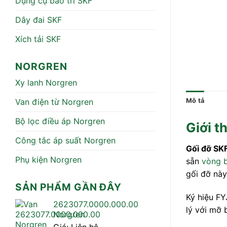
Dụng cụ bảo trì SKF
Dây đai SKF
Xích tải SKF
NORGREN
Xy lanh Norgren
Van điện từ Norgren
Mô tả
Bộ lọc điều áp Norgren
Giới t
Công tắc áp suất Norgren
Gối đỡ SK
Phụ kiện Norgren
sẵn
vòng b
gối đỡ này
SẢN PHẨM GẦN ĐÂY
Ký hiệu FY
2623077.0000.000.00
lý với mỡ 
Norgren