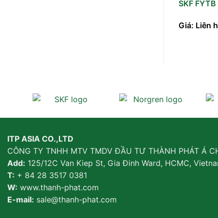
SKF FYTB
Giá: Liên 
ITP ASIA CO.,LTD
CÔNG TY TNHH MTV TMDV ĐẦU TƯ THÀNH PHÁT Á C
Add:
125/12C Van Kiep St, Gia Đinh Ward, HCMC, Vietn
T:
+ 84 28 3517 0381
W:
www.thanh-phat.com
E-mail:
sale@thanh-phat.com