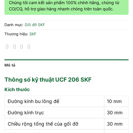
Chúng tôi cam kết sản phẩm 100% chính hãng, chứng từ
CO/CQ, hỗ trợ giao hàng nhanh chóng trên toàn quốc.
Danh mục:
Gối đỡ SKF
Thương hiệu:
SKF
Mô tả
Thông số kỹ thuật UCF 206 SKF
Kích thước
Đường kính bu lông đế
10 mm
Đường kính trục
30 mm
Chiều rộng tổng thể của gối đỡ
30 mm