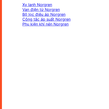
Xy lanh Norgren
Van điện từ Norgren
Bộ lọc điêu áp Norgren
Công tắc áp suất Norgren
Phụ kiện khí nén Norgren