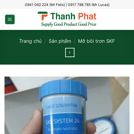
Bỏ
0941 062 224 (Mr Felix) | 0917 788 785 (Mr Lucas)
qua
nội
dung
Trang chủ
/
Sản phẩm
/
Mỡ bôi trơn SKF