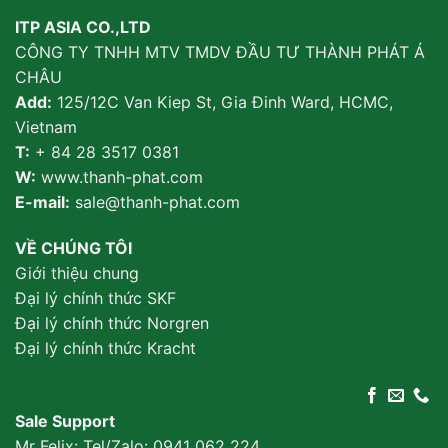
ITP ASIA CO.,LTD
CÔNG TY TNHH MTV TMDV ĐẦU TƯ THÀNH PHÁT Á
CHÂU
Add:
125/12C Van Kiep St, Gia Đinh Ward, HCMC,
Vietnam
T:
+ 84 28 3517 0381
W:
www.thanh-phat.com
E-mail:
sale@thanh-phat.com
VỀ CHÚNG TÔI
Giới thiệu chung
Đại lý chính thức SKF
Đại lý chính thức Norgren
Đại lý chính thức Kracht
Sale Support
Mr Felix: Tel/Zalo:
0941 062 224