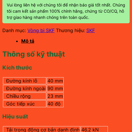
Vui lòng liên hệ với chúng tôi để nhận báo giá tốt nhất. Chúng
tôi cam kết sản phẩm 100% chính hãng, chứng từ CO/CQ, hỗ
trợ giao hàng nhanh chóng trên toàn quốc.
Danh mục:
Vòng bi SKF
Thương hiệu:
SKF
Mô tả
Thông số kỹ thuật
Kích thước
Đường kính lỗ
40 mm
Đường kính ngoài
90 mm
Chiều rộng
23 mm
Góc tiếp xúc
40 độ
Hiệu suất
Tải trọng động cơ bản danh định
46.2 kN