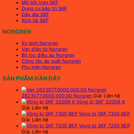
Mỡ bôi trơn SKF
Dụng cụ bảo trì SKF
Dây đai SKF
Xích tải SKF
NORGREN
Xy lanh Norgren
Van điện từ Norgren
Bộ lọc điều áp Norgren
Công tắc áp suất Norgren
Phụ kiện Norgren
SẢN PHẨM GẦN ĐÂY
2623077.0000.000.00 Norgren
Giá: Liên hệ
Vòng bi SKF 32009 X
Giá: Liên hệ
Vòng bi SKF 7305 BEP
Giá: Liên hệ
Vòng bi SKF 7205 BEP
Giá: Liên hệ