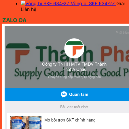
Vòng bi SKF 634-2Z
Giá:
Liên hệ
ZALO OA