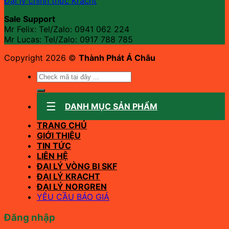
Đại lý chính thức Kracht
Sale Support
Mr Felix: Tel/Zalo:
0941 062 224
Mr Lucas: Tel/Zalo: 0917 788 785
Copyright 2026 ©
Thành Phát Á Châu
Tìm
kiếm:
DANH MỤC SẢN PHẨM
TRANG CHỦ
GIỚI THIỆU
TIN TỨC
LIÊN HỆ
ĐẠI LÝ VÒNG BI SKF
ĐẠI LÝ KRACHT
ĐẠI LÝ NORGREN
YÊU CẦU BÁO GIÁ
Đăng nhập