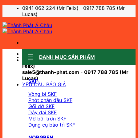
Bỏ
0941 062 224 (Mr Felix) | 0917 788 785 (Mr
qua
Lucas)
nội
dung
Sale support:
DANH MỤC SẢN PHẨM
sale10@thanh-phat.com - 0941 062 224 (Mr
Felix)
sale5@thanh-phat.com - 0917 788 785 (Mr
Lucas)
SKF
YÊU CẦU BÁO GIÁ
Vòng bi SKF
Phớt chặn dầu SKF
Gối đỡ SKF
Dây đai SKF
Mỡ bôi trơn SKF
Dụng cụ bảo trì SKF
NORGREN