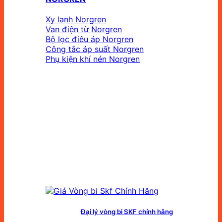
Xy lanh Norgren
Van điện từ Norgren
Bộ lọc điêu áp Norgren
Công tắc áp suất Norgren
Phụ kiện khí nén Norgren
Đại lý vòng bi SKF chính hãng