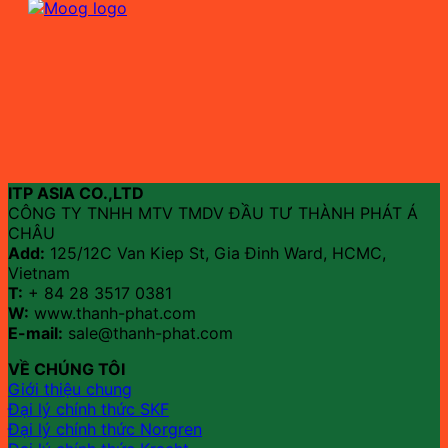
ITP ASIA CO.,LTD
CÔNG TY TNHH MTV TMDV ĐẦU TƯ THÀNH PHÁT Á
CHÂU
Add:
125/12C Van Kiep St, Gia Đinh Ward, HCMC,
Vietnam
T:
+ 84 28 3517 0381
W:
www.thanh-phat.com
E-mail:
sale@thanh-phat.com
VỀ CHÚNG TÔI
Giới thiệu chung
Đại lý chính thức SKF
Đại lý chính thức Norgren