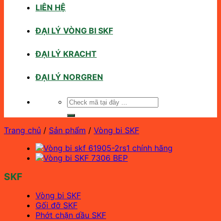
LIÊN HỆ
ĐẠI LÝ VÒNG BI SKF
ĐẠI LÝ KRACHT
ĐẠI LÝ NORGREN
Tìm
kiếm:
Trang chủ
/
Sản phẩm
/
Vòng bi SKF
SKF
Vòng bi SKF
Gối đỡ SKF
Phớt chặn dầu SKF