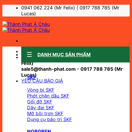
Bỏ
0941 062 224 (Mr Felix) | 0917 788 785 (Mr
qua
Lucas)
nội
dung
Sale support:
DANH MỤC SẢN PHẨM
sale10@thanh-phat.com - 0941 062 224 (Mr
Felix)
sale5@thanh-phat.com - 0917 788 785 (Mr
Lucas)
SKF
YÊU CẦU BÁO GIÁ
Vòng bi SKF
Phớt chặn dầu SKF
Gối đỡ SKF
Dây đai SKF
Mỡ bôi trơn SKF
Dụng cụ bảo trì SKF
NORGREN