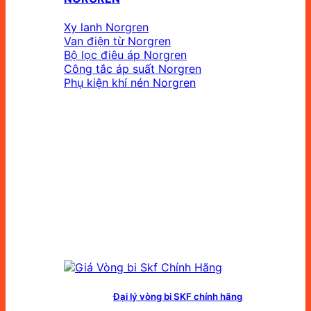
Xy lanh Norgren
Van điện từ Norgren
Bộ lọc điêu áp Norgren
Công tắc áp suất Norgren
Phụ kiện khí nén Norgren
Đại lý vòng bi SKF chính hãng