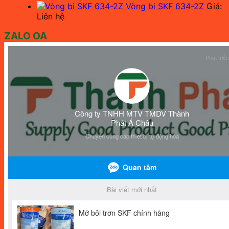
Vòng bi SKF 634-2Z
Giá:
Liên hệ
ZALO OA