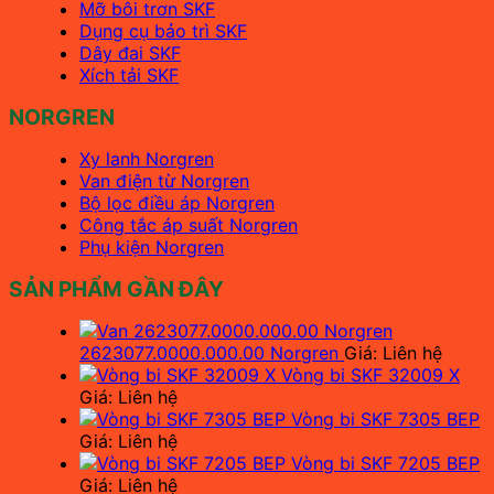
Mỡ bôi trơn SKF
Dụng cụ bảo trì SKF
Dây đai SKF
Xích tải SKF
NORGREN
Xy lanh Norgren
Van điện từ Norgren
Bộ lọc điều áp Norgren
Công tắc áp suất Norgren
Phụ kiện Norgren
SẢN PHẨM GẦN ĐÂY
2623077.0000.000.00 Norgren
Giá: Liên hệ
Vòng bi SKF 32009 X
Giá: Liên hệ
Vòng bi SKF 7305 BEP
Giá: Liên hệ
Vòng bi SKF 7205 BEP
Giá: Liên hệ