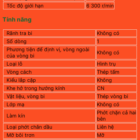
Tốc độ giới hạn
6 300 r/min
Tính năng
Rãnh tra bi
Không có
Số dòng
1
Phương tiện để định vị, vòng ngoài
Không có
của vòng bi
Loại lỗ
Hình trụ
Vòng cách
Thép tấm
Kiểu lắp cặp
Không
Khe hở trong hướng kính
CN
Vật liệu, vòng bi
Thép vòng bi
Lớp mạ
Không có
Phớt chặn cả hai
Làm kín
bên
Loại phớt chắn dầu
Liên hệ
Mỡ bôi trơn
Mỡ