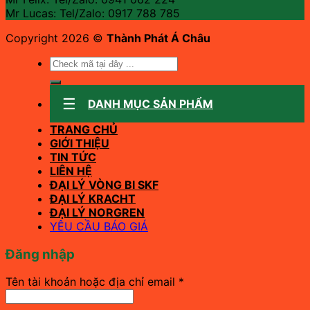
Mr Lucas: Tel/Zalo: 0917 788 785
Copyright 2026 ©
Thành Phát Á Châu
Tìm
kiếm:
DANH MỤC SẢN PHẨM
TRANG CHỦ
GIỚI THIỆU
TIN TỨC
LIÊN HỆ
ĐẠI LÝ VÒNG BI SKF
ĐẠI LÝ KRACHT
ĐẠI LÝ NORGREN
YÊU CẦU BÁO GIÁ
Đăng nhập
Bắt
Tên tài khoản hoặc địa chỉ email
*
buộc