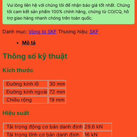
Vui lòng liên hệ với chúng tôi để nhận báo giá tốt nhất. Chúng
tôi cam kết sản phẩm 100% chính hãng, chứng từ CO/CQ, hỗ
trợ giao hàng nhanh chóng trên toàn quốc.
Danh mục:
Vòng bi SKF
Thương hiệu:
SKF
Mô tả
Thông số kỹ thuật
Kích thước
Đường kính lỗ
30 mm
Đường kính ngoài
72 mm
Chiều rộng
19 mm
Hiệu suất
Tải trọng động cơ bản danh định
29.6 kN
Tải trọng tĩnh cơ bản danh định
16 kN