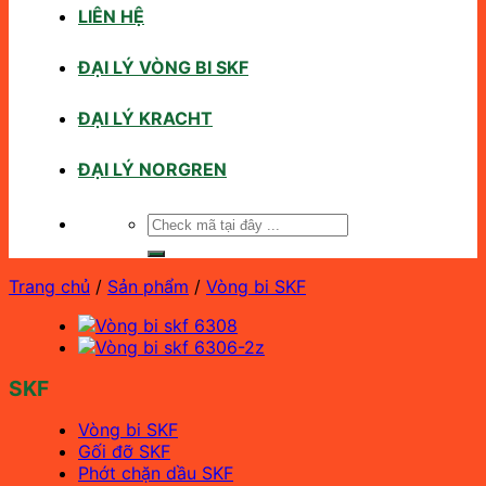
LIÊN HỆ
ĐẠI LÝ VÒNG BI SKF
ĐẠI LÝ KRACHT
ĐẠI LÝ NORGREN
Tìm
kiếm:
Trang chủ
/
Sản phẩm
/
Vòng bi SKF
SKF
Vòng bi SKF
Gối đỡ SKF
Phớt chặn dầu SKF