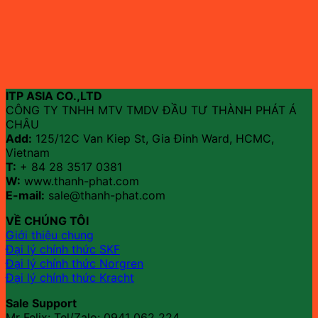
ITP ASIA CO.,LTD
CÔNG TY TNHH MTV TMDV ĐẦU TƯ THÀNH PHÁT Á
CHÂU
Add:
125/12C Van Kiep St, Gia Đinh Ward, HCMC,
Vietnam
T:
+ 84 28 3517 0381
W:
www.thanh-phat.com
E-mail:
sale@thanh-phat.com
VỀ CHÚNG TÔI
Giới thiệu chung
Đại lý chính thức SKF
Đại lý chính thức Norgren
Đại lý chính thức Kracht
Sale Support
Mr Felix: Tel/Zalo:
0941 062 224