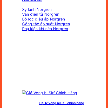
Xy lanh Norgren
Van điện từ Norgren
Bộ lọc điêu áp Norgren
Công tắc áp suất Norgren
Phụ kiện khí nén Norgren
Đại lý vòng bi SKF chính hãng