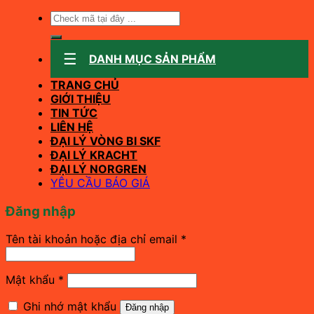
Tìm
kiếm:
DANH MỤC SẢN PHẨM
TRANG CHỦ
GIỚI THIỆU
TIN TỨC
LIÊN HỆ
ĐẠI LÝ VÒNG BI SKF
ĐẠI LÝ KRACHT
ĐẠI LÝ NORGREN
YÊU CẦU BÁO GIÁ
Đăng nhập
Bắt
Tên tài khoản hoặc địa chỉ email
*
buộc
Bắt
Mật khẩu
*
buộc
Ghi nhớ mật khẩu
Đăng nhập