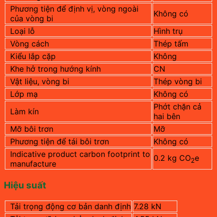
Phương tiện để định vị, vòng ngoài
Không có
của vòng bi
Loại lỗ
Hình trụ
Vòng cách
Thép tấm
Kiểu lắp cặp
Không
Khe hở trong hướng kính
CN
Vật liệu, vòng bi
Thép vòng bi
Lớp mạ
Không có
Phớt chặn cả
Làm kín
hai bên
Mỡ bôi trơn
Mỡ
Phương tiện để tái bôi trơn
Không có
Indicative product carbon footprint to
0.2 kg CO
e
2
manufacture
Hiệu suất
Tải trọng động cơ bản danh định
7.28 kN