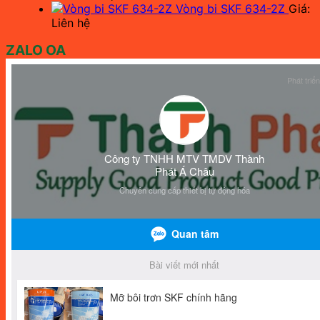
Vòng bi SKF 634-2Z
Giá:
Liên hệ
ZALO OA