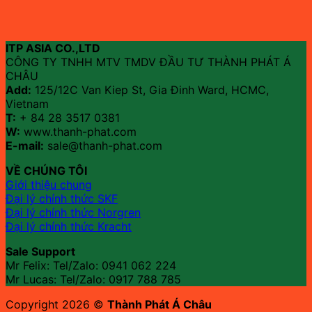
ITP ASIA CO.,LTD
CÔNG TY TNHH MTV TMDV ĐẦU TƯ THÀNH PHÁT Á
CHÂU
Add:
125/12C Van Kiep St, Gia Đinh Ward, HCMC,
Vietnam
T:
+ 84 28 3517 0381
W:
www.thanh-phat.com
E-mail:
sale@thanh-phat.com
VỀ CHÚNG TÔI
Giới thiệu chung
Đại lý chính thức SKF
Đại lý chính thức Norgren
Đại lý chính thức Kracht
Sale Support
Mr Felix: Tel/Zalo:
0941 062 224
Mr Lucas: Tel/Zalo: 0917 788 785
Copyright 2026 ©
Thành Phát Á Châu