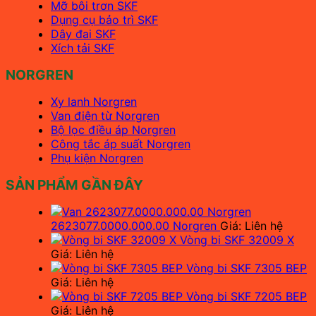
Mỡ bôi trơn SKF
Dụng cụ bảo trì SKF
Dây đai SKF
Xích tải SKF
NORGREN
Xy lanh Norgren
Van điện từ Norgren
Bộ lọc điều áp Norgren
Công tắc áp suất Norgren
Phụ kiện Norgren
SẢN PHẨM GẦN ĐÂY
2623077.0000.000.00 Norgren
Giá: Liên hệ
Vòng bi SKF 32009 X
Giá: Liên hệ
Vòng bi SKF 7305 BEP
Giá: Liên hệ
Vòng bi SKF 7205 BEP
Giá: Liên hệ