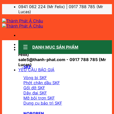
Bỏ
0941 062 224 (Mr Felix) | 0917 788 785 (Mr
qua
Lucas)
nội
dung
Sale support:
DANH MỤC SẢN PHẨM
sale10@thanh-phat.com - 0941 062 224 (Mr
Felix)
sale5@thanh-phat.com - 0917 788 785 (Mr
Lucas)
SKF
YÊU CẦU BÁO GIÁ
Vòng bi SKF
Phớt chặn dầu SKF
Gối đỡ SKF
Dây đai SKF
Mỡ bôi trơn SKF
Dụng cụ bảo trì SKF
NORGREN