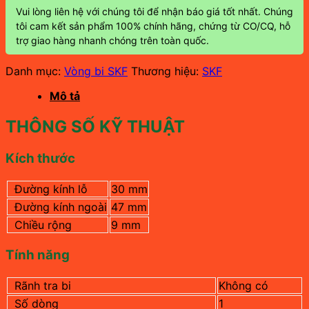
Vui lòng liên hệ với chúng tôi để nhận báo giá tốt nhất. Chúng
tôi cam kết sản phẩm 100% chính hãng, chứng từ CO/CQ, hỗ
trợ giao hàng nhanh chóng trên toàn quốc.
Danh mục:
Vòng bi SKF
Thương hiệu:
SKF
Mô tả
THÔNG SỐ KỸ THUẬT
Kích thước
Đường kính lỗ
30 mm
Đường kính ngoài
47 mm
Chiều rộng
9 mm
Tính năng
Rãnh tra bi
Không có
Số dòng
1