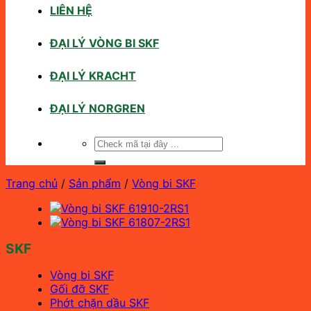
LIÊN HỆ
ĐẠI LÝ VÒNG BI SKF
ĐẠI LÝ KRACHT
ĐẠI LÝ NORGREN
Tìm
kiếm:
Trang chủ
/
Sản phẩm
/
Vòng bi SKF
SKF
Vòng bi SKF
Gối đỡ SKF
Phớt chặn dầu SKF