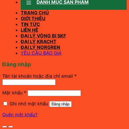
DANH MỤC SẢN PHẨM
TRANG CHỦ
GIỚI THIỆU
TIN TỨC
LIÊN HỆ
ĐẠI LÝ VÒNG BI SKF
ĐẠI LÝ KRACHT
ĐẠI LÝ NORGREN
YÊU CẦU BÁO GIÁ
Đăng nhập
Bắt
Tên tài khoản hoặc địa chỉ email
*
buộc
Bắt
Mật khẩu
*
buộc
Ghi nhớ mật khẩu
Đăng nhập
Quên mật khẩu?