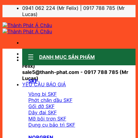
Bỏ
0941 062 224 (Mr Felix) | 0917 788 785 (Mr
qua
Lucas)
nội
dung
Sale support:
DANH MỤC SẢN PHẨM
sale10@thanh-phat.com - 0941 062 224 (Mr
Felix)
sale5@thanh-phat.com - 0917 788 785 (Mr
Lucas)
SKF
YÊU CẦU BÁO GIÁ
Vòng bi SKF
Phớt chặn dầu SKF
Gối đỡ SKF
Dây đai SKF
Mỡ bôi trơn SKF
Dụng cụ bảo trì SKF
NORGREN