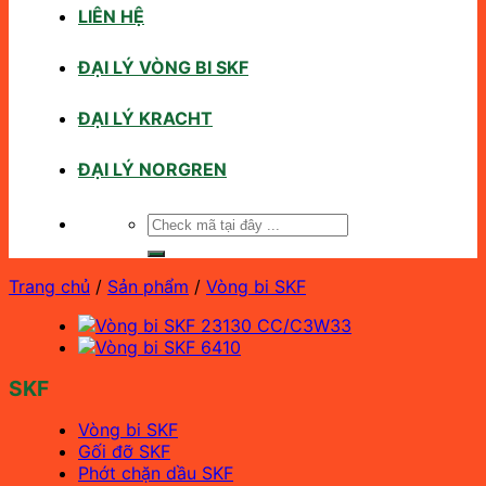
LIÊN HỆ
ĐẠI LÝ VÒNG BI SKF
ĐẠI LÝ KRACHT
ĐẠI LÝ NORGREN
Tìm
kiếm:
Trang chủ
/
Sản phẩm
/
Vòng bi SKF
SKF
Vòng bi SKF
Gối đỡ SKF
Phớt chặn dầu SKF