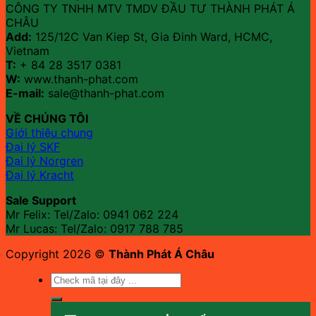
CÔNG TY TNHH MTV TMDV ĐẦU TƯ THÀNH PHÁT Á
CHÂU
Add:
125/12C Van Kiep St, Gia Đinh Ward, HCMC,
Vietnam
T:
+ 84 28 3517 0381
W:
www.thanh-phat.com
E-mail:
sale@thanh-phat.com
VỀ CHÚNG TÔI
Giới thiệu chung
Đại lý SKF
Đại lý Norgren
Đại lý Kracht
Sale Support
Mr Felix: Tel/Zalo:
0941 062 224
Mr Lucas: Tel/Zalo: 0917 788 785
Copyright 2026 ©
Thành Phát Á Châu
Tìm
kiếm: