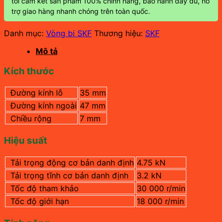
tôi cam kết sản phẩm 100% chính hãng, bảo hành đầy đủ, hỗ
trợ giao hàng nhanh chóng trên toàn quốc.
Danh mục:
Vòng bi SKF
Thương hiệu:
SKF
Mô tả
Kích thước
Đường kính lỗ
35 mm
Đường kính ngoài
47 mm
Chiều rộng
7 mm
Hiệu suất
Tải trọng động cơ bản danh định
4.75 kN
Tải trọng tĩnh cơ bản danh định
3.2 kN
Tốc độ tham khảo
30 000 r/min
Tốc độ giới hạn
18 000
r/min