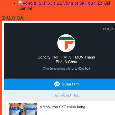
Vòng bi SKF 634-2Z
Giá:
Liên hệ
ZALO OA