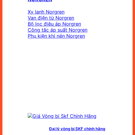
Xy lanh Norgren
Van điện từ Norgren
Bộ lọc điêu áp Norgren
Công tắc áp suất Norgren
Phụ kiện khí nén Norgren
Đại lý vòng bi SKF chính hãng