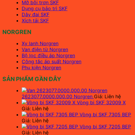
Mỡ bôi trơn SKF
Dụng cụ bảo trì SKF
Dây đai SKF
Xích tải SKF
NORGREN
Xy lanh Norgren
Van điện từ Norgren
Bộ lọc điều áp Norgren
Công tắc áp suất Norgren
Phụ kiện Norgren
SẢN PHẨM GẦN ĐÂY
2623077.0000.000.00 Norgren
Giá: Liên hệ
Vòng bi SKF 32009 X
Giá: Liên hệ
Vòng bi SKF 7305 BEP
Giá: Liên hệ
Vòng bi SKF 7205 BEP
Giá: Liên hệ