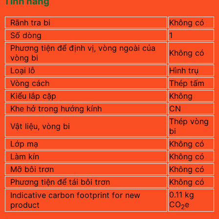
Tính năng
Rãnh tra bi
Không có
Số dòng
1
Phương tiện để định vị, vòng ngoài của
Không có
vòng bi
Loại lỗ
Hình trụ
Vòng cách
Thép tấm
Kiểu lắp cặp
Không
Khe hở trong hướng kính
CN
Thép vòng
Vật liệu, vòng bi
bi
Lớp mạ
Không có
Làm kín
Không có
Mỡ bôi trơn
Không có
Phương tiện để tái bôi trơn
Không có
0.11 kg
Indicative carbon footprint for new
CO
e
product
2