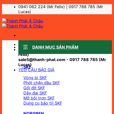
Bỏ
0941 062 224 (Mr Felix) | 0917 788 785 (Mr
qua
Lucas)
nội
dung
Sale support:
DANH MỤC SẢN PHẨM
sale10@thanh-phat.com - 0941 062 224 (Mr
Felix)
sale5@thanh-phat.com - 0917 788 785 (Mr
Lucas)
SKF
YÊU CẦU BÁO GIÁ
Vòng bi SKF
Phớt chặn dầu SKF
Gối đỡ SKF
Dây đai SKF
Mỡ bôi trơn SKF
Dụng cụ bảo trì SKF
NORGREN