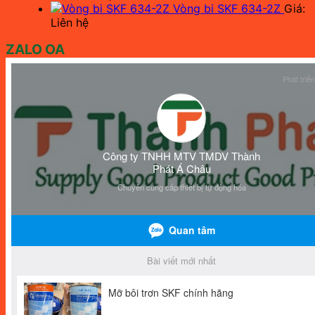
Vòng bi SKF 634-2Z
Giá:
Liên hệ
ZALO OA