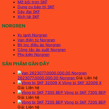
Mỡ bôi trơn SKF
Dụng cụ bảo trì SKF
Dây đai SKF
Xích tải SKF
NORGREN
Xy lanh Norgren
Van điện từ Norgren
Bộ lọc điều áp Norgren
Công tắc áp suất Norgren
Phụ kiện Norgren
SẢN PHẨM GẦN ĐÂY
2623077.0000.000.00 Norgren
Giá: Liên hệ
Vòng bi SKF 32009 X
Giá: Liên hệ
Vòng bi SKF 7305 BEP
Giá: Liên hệ
Vòng bi SKF 7205 BEP
Giá: Liên hệ