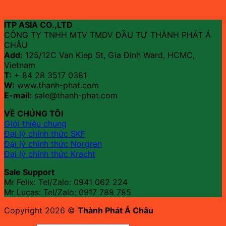
ITP ASIA CO.,LTD
CÔNG TY TNHH MTV TMDV ĐẦU TƯ THÀNH PHÁT Á
CHÂU
Add:
125/12C Van Kiep St, Gia Đinh Ward, HCMC,
Vietnam
T:
+ 84 28 3517 0381
W:
www.thanh-phat.com
E-mail:
sale@thanh-phat.com
VỀ CHÚNG TÔI
Giới thiệu chung
Đại lý chính thức SKF
Đại lý chính thức Norgren
Đại lý chính thức Kracht
Sale Support
Mr Felix: Tel/Zalo:
0941 062 224
Mr Lucas: Tel/Zalo: 0917 788 785
Copyright 2026 ©
Thành Phát Á Châu