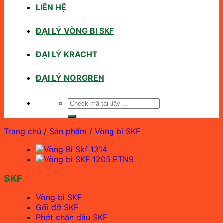
LIÊN HỆ
ĐẠI LÝ VÒNG BI SKF
ĐẠI LÝ KRACHT
ĐẠI LÝ NORGREN
Tìm
kiếm:
Trang chủ
/
Sản phẩm
/
Vòng bi SKF
SKF
Vòng bi SKF
Gối đỡ SKF
Phớt chặn dầu SKF