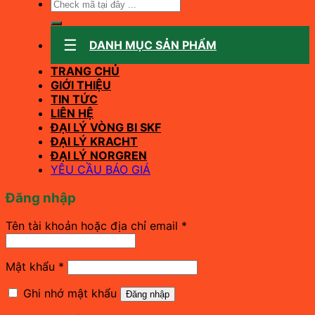
Tìm
kiếm:
DANH MỤC SẢN PHẨM
TRANG CHỦ
GIỚI THIỆU
TIN TỨC
LIÊN HỆ
ĐẠI LÝ VÒNG BI SKF
ĐẠI LÝ KRACHT
ĐẠI LÝ NORGREN
YÊU CẦU BÁO GIÁ
Đăng nhập
Bắt
Tên tài khoản hoặc địa chỉ email
*
buộc
Bắt
Mật khẩu
*
buộc
Ghi nhớ mật khẩu
Đăng nhập