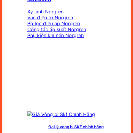
Xy lanh Norgren
Van điện từ Norgren
Bộ lọc điêu áp Norgren
Công tắc áp suất Norgren
Phụ kiện khí nén Norgren
Đại lý vòng bi SKF chính hãng