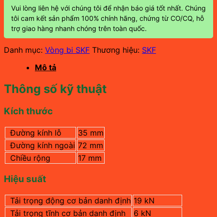
Vui lòng liên hệ với chúng tôi để nhận báo giá tốt nhất. Chúng
tôi cam kết sản phẩm 100% chính hãng, chứng từ CO/CQ, hỗ
trợ giao hàng nhanh chóng trên toàn quốc.
Danh mục:
Vòng bi SKF
Thương hiệu:
SKF
Mô tả
Thông số kỹ thuật
Kích thước
Đường kính lỗ
35 mm
Đường kính ngoài
72 mm
Chiều rộng
17 mm
Hiệu suất
Tải trọng động cơ bản danh định
19 kN
Tải trọng tĩnh cơ bản danh định
6 kN