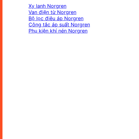
Xy lanh Norgren
Van điện từ Norgren
Bộ lọc điêu áp Norgren
Công tắc áp suất Norgren
Phụ kiện khí nén Norgren