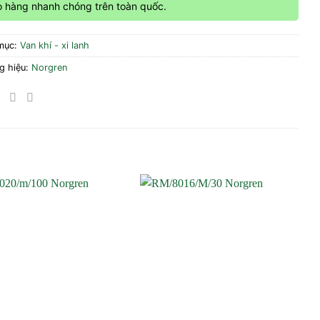
o hàng nhanh chóng trên toàn quốc.
mục:
Van khí - xi lanh
g hiệu:
Norgren