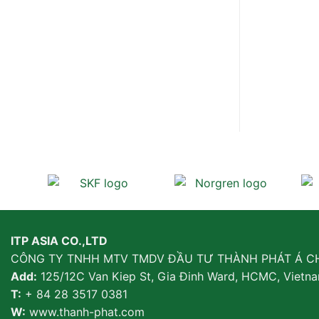
ITP ASIA CO.,LTD
CÔNG TY TNHH MTV TMDV ĐẦU TƯ THÀNH PHÁT Á C
Add:
125/12C Van Kiep St, Gia Đinh Ward, HCMC, Vietn
T:
+ 84 28 3517 0381
W:
www.thanh-phat.com