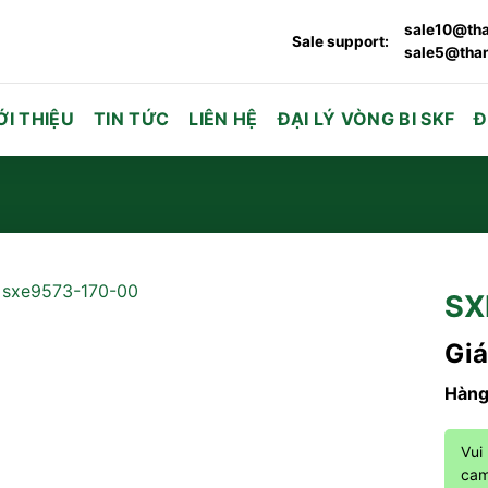
sale10@tha
Sale support:
sale5@than
ỚI THIỆU
TIN TỨC
LIÊN HỆ
ĐẠI LÝ VÒNG BI SKF
Đ
SX
Giá
Hàng
Vui
cam