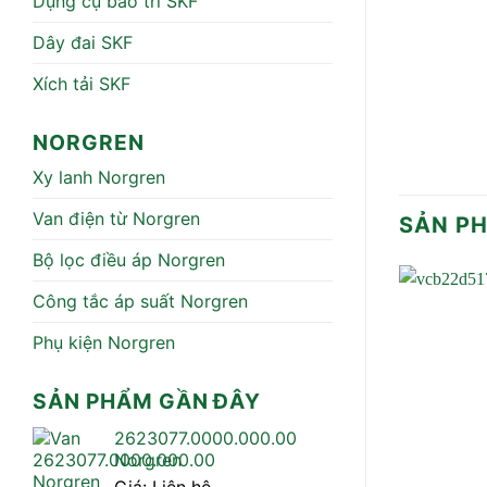
Dụng cụ bảo trì SKF
Dây đai SKF
Xích tải SKF
NORGREN
Xy lanh Norgren
Van điện từ Norgren
SẢN P
Bộ lọc điều áp Norgren
Công tắc áp suất Norgren
Phụ kiện Norgren
SẢN PHẨM GẦN ĐÂY
2623077.0000.000.00
Norgren