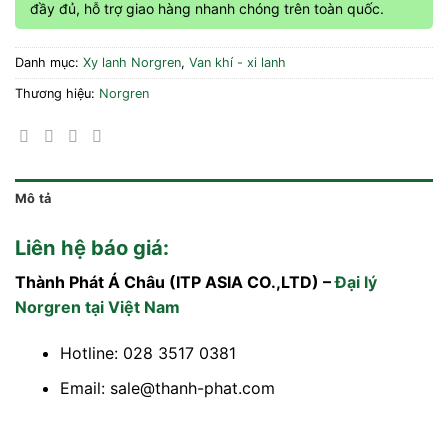
đầy đủ, hỗ trợ giao hàng nhanh chóng trên toàn quốc.
Danh mục:
Xy lanh Norgren
,
Van khí - xi lanh
Thương hiệu:
Norgren
Mô tả
Liên hệ báo giá:
Thành Phát Á Châu (ITP ASIA CO.,LTD) –
Đại lý
Norgren tại Việt Nam
Hotline: 028 3517 0381
Email: sale@thanh-phat.com