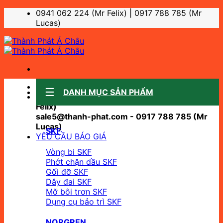
Bỏ
0941 062 224 (Mr Felix) | 0917 788 785 (Mr
qua
Lucas)
nội
dung
Sale support:
DANH MỤC SẢN PHẨM
sale10@thanh-phat.com - 0941 062 224 (Mr
Felix)
sale5@thanh-phat.com - 0917 788 785 (Mr
Lucas)
SKF
YÊU CẦU BÁO GIÁ
Vòng bi SKF
Phớt chặn dầu SKF
Gối đỡ SKF
Dây đai SKF
Mỡ bôi trơn SKF
Dụng cụ bảo trì SKF
NORGREN