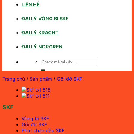
LIÊN HỆ
ĐẠI LÝ VÒNG BI SKF
ĐẠI LÝ KRACHT
ĐẠI LÝ NORGREN
Tìm
kiếm:
Trang chủ
/
Sản phẩm
/
Gối đỡ SKF
SKF
Vòng bi SKF
Gối đỡ SKF
Phớt chặn dầu SKF