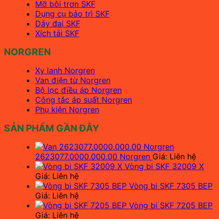
Mỡ bôi trơn SKF
Dụng cụ bảo trì SKF
Dây đai SKF
Xích tải SKF
NORGREN
Xy lanh Norgren
Van điện từ Norgren
Bộ lọc điều áp Norgren
Công tắc áp suất Norgren
Phụ kiện Norgren
SẢN PHẨM GẦN ĐÂY
2623077.0000.000.00 Norgren
Giá: Liên hệ
Vòng bi SKF 32009 X
Giá: Liên hệ
Vòng bi SKF 7305 BEP
Giá: Liên hệ
Vòng bi SKF 7205 BEP
Giá: Liên hệ