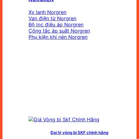
Xy lanh Norgren
Van điện từ Norgren
Bộ lọc điêu áp Norgren
Công tắc áp suất Norgren
Phụ kiện khí nén Norgren
Đại lý vòng bi SKF chính hãng