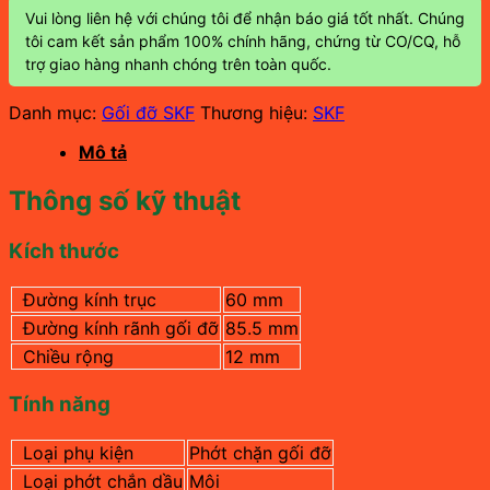
Vui lòng liên hệ với chúng tôi để nhận báo giá tốt nhất. Chúng
tôi cam kết sản phẩm 100% chính hãng, chứng từ CO/CQ, hỗ
trợ giao hàng nhanh chóng trên toàn quốc.
Danh mục:
Gối đỡ SKF
Thương hiệu:
SKF
Mô tả
Thông số kỹ thuật
Kích thước
Đường kính trục
60 mm
Đường kính rãnh gối đỡ
85.5 mm
Chiều rộng
12 mm
Tính năng
Loại phụ kiện
Phớt chặn gối đỡ
Loại phớt chắn dầu
Môi