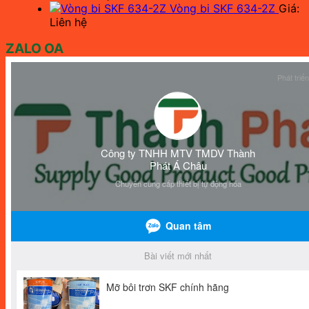
Vòng bi SKF 634-2Z
Giá:
Liên hệ
ZALO OA