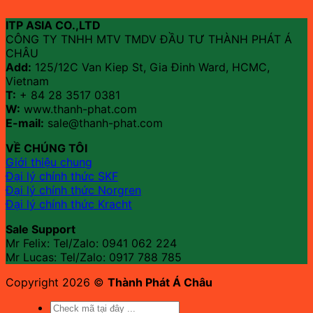
ITP ASIA CO.,LTD
CÔNG TY TNHH MTV TMDV ĐẦU TƯ THÀNH PHÁT Á
CHÂU
Add:
125/12C Van Kiep St, Gia Đinh Ward, HCMC,
Vietnam
T:
+ 84 28 3517 0381
W:
www.thanh-phat.com
E-mail:
sale@thanh-phat.com
VỀ CHÚNG TÔI
Giới thiệu chung
Đại lý chính thức SKF
Đại lý chính thức Norgren
Đại lý chính thức Kracht
Sale Support
Mr Felix: Tel/Zalo:
0941 062 224
Mr Lucas: Tel/Zalo: 0917 788 785
Copyright 2026 ©
Thành Phát Á Châu
Tìm