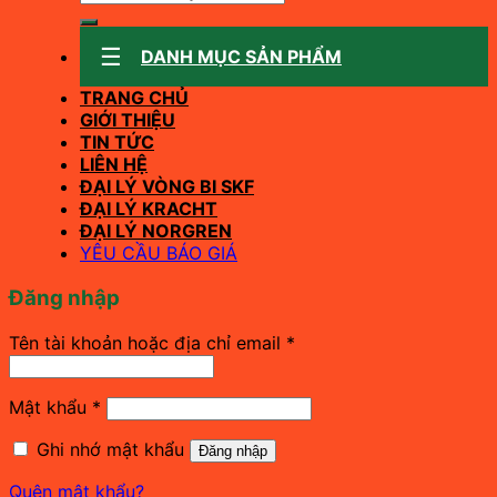
kiếm:
DANH MỤC SẢN PHẨM
TRANG CHỦ
GIỚI THIỆU
TIN TỨC
LIÊN HỆ
ĐẠI LÝ VÒNG BI SKF
ĐẠI LÝ KRACHT
ĐẠI LÝ NORGREN
YÊU CẦU BÁO GIÁ
Đăng nhập
Bắt
Tên tài khoản hoặc địa chỉ email
*
buộc
Bắt
Mật khẩu
*
buộc
Ghi nhớ mật khẩu
Đăng nhập
Quên mật khẩu?