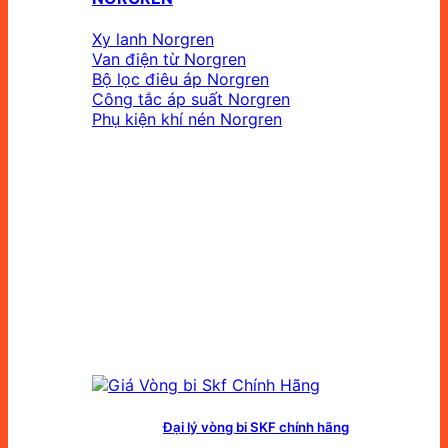
Xy lanh Norgren
Van điện từ Norgren
Bộ lọc điêu áp Norgren
Công tắc áp suất Norgren
Phụ kiện khí nén Norgren
Đại lý vòng bi SKF chính hãng