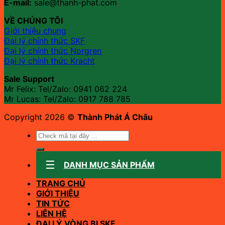
E-mail:
sale@thanh-phat.com
VỀ CHÚNG TÔI
Giới thiệu chung
Đại lý chính thức SKF
Đại lý chính thức Norgren
Đại lý chính thức Kracht
Sale Support
Mr Felix: Tel/Zalo:
0941 062 224
Mr Lucas: Tel/Zalo: 0917 788 785
Copyright 2026 ©
Thành Phát Á Châu
Tìm
kiếm:
DANH MỤC SẢN PHẨM
TRANG CHỦ
GIỚI THIỆU
TIN TỨC
LIÊN HỆ
ĐẠI LÝ VÒNG BI SKF