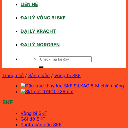
LIÊN HỆ
ĐẠI LÝ VÒNG BI SKF
ĐẠI LÝ KRACHT
ĐẠI LÝ NORGREN
Tìm
kiếm:
Trang chủ
/
Sản phẩm
/
Vòng bi SKF
SKF
Vòng bi SKF
Gối đỡ SKF
Phớt chặn dầu SKF