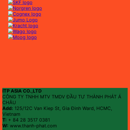
ITP ASIA CO.,LTD
CÔNG TY TNHH MTV TMDV ĐẦU TƯ THÀNH PHÁT Á
CHÂU
Add:
125/12C Van Kiep St, Gia Đinh Ward, HCMC,
Vietnam
T:
+ 84 28 3517 0381
W:
www.thanh-phat.com