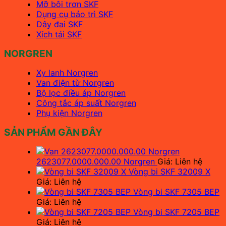
Mỡ bôi trơn SKF
Dụng cụ bảo trì SKF
Dây đai SKF
Xích tải SKF
NORGREN
Xy lanh Norgren
Van điện từ Norgren
Bộ lọc điều áp Norgren
Công tắc áp suất Norgren
Phụ kiện Norgren
SẢN PHẨM GẦN ĐÂY
2623077.0000.000.00 Norgren
Giá: Liên hệ
Vòng bi SKF 32009 X
Giá: Liên hệ
Vòng bi SKF 7305 BEP
Giá: Liên hệ
Vòng bi SKF 7205 BEP
Giá: Liên hệ