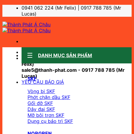
Bỏ
0941 062 224 (Mr Felix) | 0917 788 785 (Mr
qua
Lucas)
nội
dung
Sale support:
DANH MỤC SẢN PHẨM
sale10@thanh-phat.com - 0941 062 224 (Mr
Felix)
sale5@thanh-phat.com - 0917 788 785 (Mr
Lucas)
SKF
YÊU CẦU BÁO GIÁ
Vòng bi SKF
Phớt chặn dầu SKF
Gối đỡ SKF
Dây đai SKF
Mỡ bôi trơn SKF
Dụng cụ bảo trì SKF
NORGREN