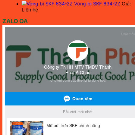
Vòng bi SKF 634-2Z
Giá:
Liên hệ
ZALO OA