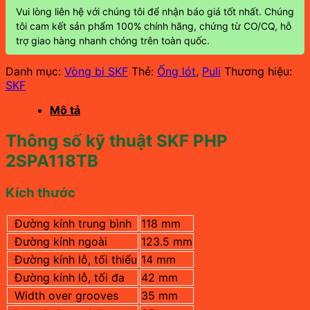
Vui lòng liên hệ với chúng tôi để nhận báo giá tốt nhất. Chúng
tôi cam kết sản phẩm 100% chính hãng, chứng từ CO/CQ, hỗ
trợ giao hàng nhanh chóng trên toàn quốc.
Danh mục:
Vòng bi SKF
Thẻ:
Ống lót
,
Puli
Thương hiệu:
SKF
Mô tả
Thông số kỹ thuật SKF PHP
2SPA118TB
Kích thước
Đường kính trung bình
118 mm
Đường kính ngoài
123.5 mm
Đường kính lỗ, tối thiểu
14 mm
Đường kính lỗ, tối đa
42 mm
Width over grooves
35 mm