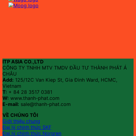
ITP ASIA CO.,LTD
CÔNG TY TNHH MTV TMDV ĐẦU TƯ THÀNH PHÁT Á
CHÂU
Add:
125/12C Van Kiep St, Gia Đinh Ward, HCMC,
Vietnam
T:
+ 84 28 3517 0381
W:
www.thanh-phat.com
E-mail:
sale@thanh-phat.com
VỀ CHÚNG TÔI
Giới thiệu chung
Đại lý chính thức SKF
Đại lý chính thức Norgren