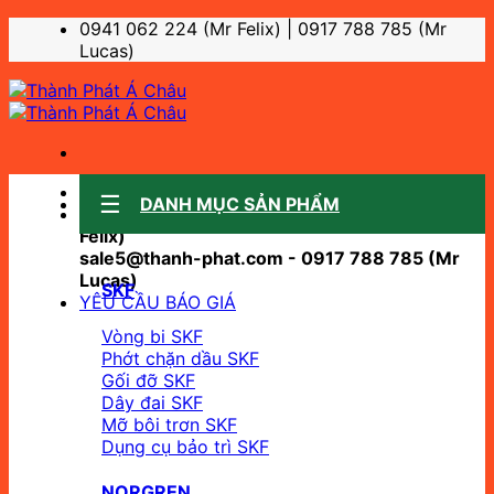
Bỏ
0941 062 224 (Mr Felix) | 0917 788 785 (Mr
qua
Lucas)
nội
dung
Sale support:
DANH MỤC SẢN PHẨM
sale10@thanh-phat.com - 0941 062 224 (Mr
Felix)
sale5@thanh-phat.com - 0917 788 785 (Mr
Lucas)
SKF
YÊU CẦU BÁO GIÁ
Vòng bi SKF
Phớt chặn dầu SKF
Gối đỡ SKF
Dây đai SKF
Mỡ bôi trơn SKF
Dụng cụ bảo trì SKF
NORGREN