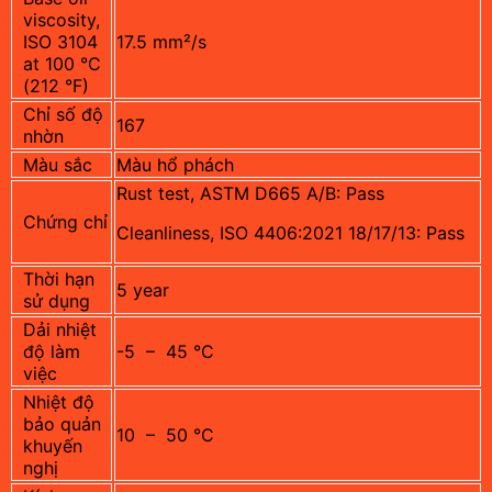
viscosity,
ISO 3104
17.5 mm²/s
at 100 °C
(212 °F)
Chỉ số độ
167
nhờn
Màu sắc
Màu hổ phách
Rust test, ASTM D665 A/B: Pass
Chứng chỉ
Cleanliness, ISO 4406:2021 18/17/13: Pass
Thời hạn
5 year
sử dụng
Dải nhiệt
độ làm
-5 – 45 °C
việc
Nhiệt độ
bảo quản
10 – 50 °C
khuyến
nghị