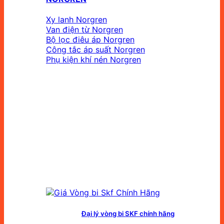
Xy lanh Norgren
Van điện từ Norgren
Bộ lọc điêu áp Norgren
Công tắc áp suất Norgren
Phụ kiện khí nén Norgren
Đại lý vòng bi SKF chính hãng