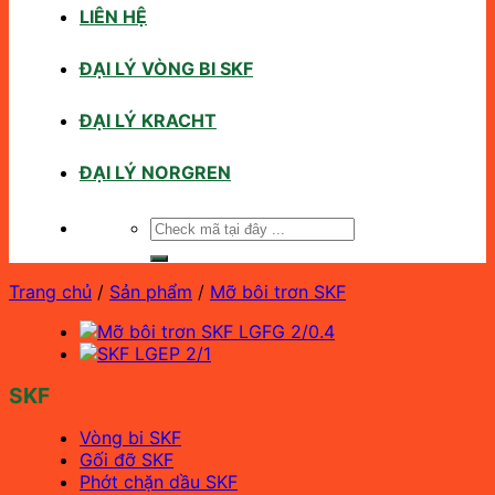
LIÊN HỆ
ĐẠI LÝ VÒNG BI SKF
ĐẠI LÝ KRACHT
ĐẠI LÝ NORGREN
Tìm
kiếm:
Trang chủ
/
Sản phẩm
/
Mỡ bôi trơn SKF
SKF
Vòng bi SKF
Gối đỡ SKF
Phớt chặn dầu SKF