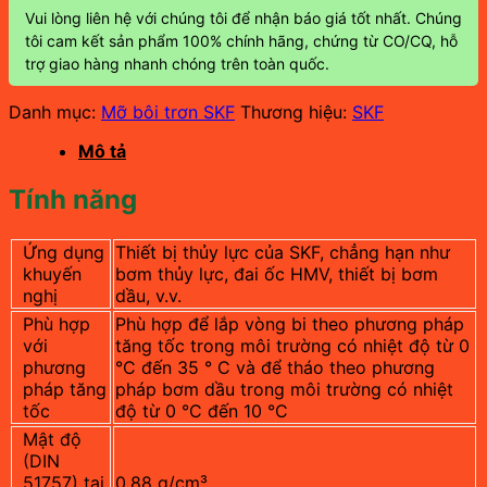
Vui lòng liên hệ với chúng tôi để nhận báo giá tốt nhất. Chúng
tôi cam kết sản phẩm 100% chính hãng, chứng từ CO/CQ, hỗ
trợ giao hàng nhanh chóng trên toàn quốc.
Danh mục:
Mỡ bôi trơn SKF
Thương hiệu:
SKF
Mô tả
Tính năng
Ứng dụng
Thiết bị thủy lực của SKF, chẳng hạn như
khuyến
bơm thủy lực, đai ốc HMV, thiết bị bơm
nghị
dầu, v.v.
Phù hợp
Phù hợp để lắp vòng bi theo phương pháp
với
tăng tốc trong môi trường có nhiệt độ từ 0
phương
°C đến 35 ° C và để tháo theo phương
pháp tăng
pháp bơm dầu trong môi trường có nhiệt
tốc
độ từ 0 °C đến 10 °C
Mật độ
(DIN
51757) tại
0.88 g/cm³