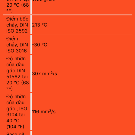
20 °C (68
ºF)
Điểm bốc
cháy, DIN
213 °C
ISO 2592
Điểm
chảy, DIN
-30 °C
ISO 3016
Độ nhờn
của dầu
gốc DIN
307 mm²/s
51562 tại
20 °C (68
°F)
Độ nhờn
của dầu
gốc , ISO
116 mm²/s
3104 tại
40 °C
(104 °F)
Base oil