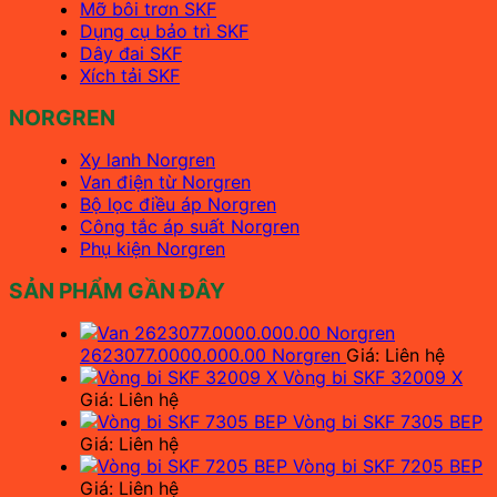
Mỡ bôi trơn SKF
Dụng cụ bảo trì SKF
Dây đai SKF
Xích tải SKF
NORGREN
Xy lanh Norgren
Van điện từ Norgren
Bộ lọc điều áp Norgren
Công tắc áp suất Norgren
Phụ kiện Norgren
SẢN PHẨM GẦN ĐÂY
2623077.0000.000.00 Norgren
Giá: Liên hệ
Vòng bi SKF 32009 X
Giá: Liên hệ
Vòng bi SKF 7305 BEP
Giá: Liên hệ
Vòng bi SKF 7205 BEP
Giá: Liên hệ