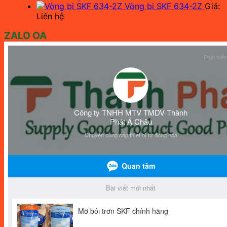
Vòng bi SKF 634-2Z
Giá:
Liên hệ
ZALO OA