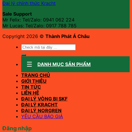
Đại lý chính thức Kracht
Sale Support
Mr Felix: Tel/Zalo:
0941 062 224
Mr Lucas: Tel/Zalo: 0917 788 785
Copyright 2026 ©
Thành Phát Á Châu
Tìm
kiếm:
DANH MỤC SẢN PHẨM
TRANG CHỦ
GIỚI THIỆU
TIN TỨC
LIÊN HỆ
ĐẠI LÝ VÒNG BI SKF
ĐẠI LÝ KRACHT
ĐẠI LÝ NORGREN
YÊU CẦU BÁO GIÁ
Đăng nhập