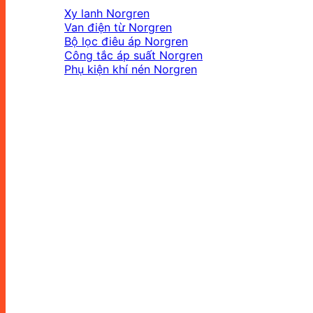
Xy lanh Norgren
Van điện từ Norgren
Bộ lọc điêu áp Norgren
Công tắc áp suất Norgren
Phụ kiện khí nén Norgren