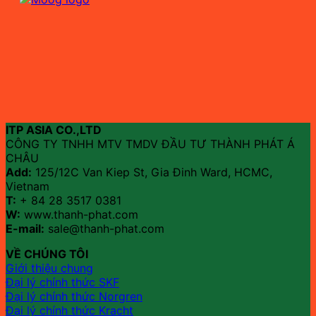
ITP ASIA CO.,LTD
CÔNG TY TNHH MTV TMDV ĐẦU TƯ THÀNH PHÁT Á
CHÂU
Add:
125/12C Van Kiep St, Gia Đinh Ward, HCMC,
Vietnam
T:
+ 84 28 3517 0381
W:
www.thanh-phat.com
E-mail:
sale@thanh-phat.com
VỀ CHÚNG TÔI
Giới thiệu chung
Đại lý chính thức SKF
Đại lý chính thức Norgren
Đại lý chính thức Kracht