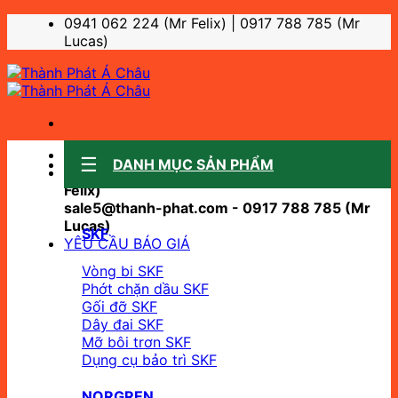
Bỏ
0941 062 224 (Mr Felix) | 0917 788 785 (Mr
qua
Lucas)
nội
dung
Sale support:
DANH MỤC SẢN PHẨM
sale10@thanh-phat.com - 0941 062 224 (Mr
Felix)
sale5@thanh-phat.com - 0917 788 785 (Mr
Lucas)
SKF
YÊU CẦU BÁO GIÁ
Vòng bi SKF
Phớt chặn dầu SKF
Gối đỡ SKF
Dây đai SKF
Mỡ bôi trơn SKF
Dụng cụ bảo trì SKF
NORGREN