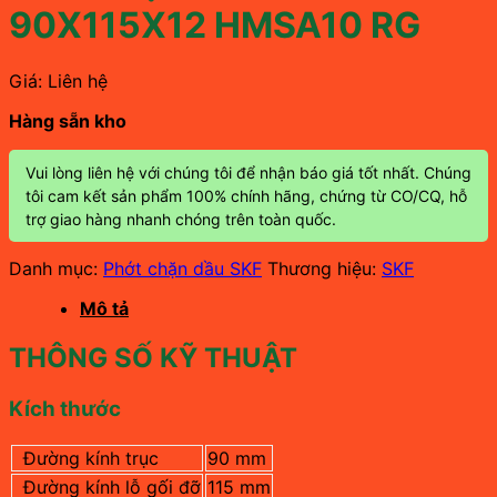
90X115X12 HMSA10 RG
Giá: Liên hệ
Hàng sẵn kho
Vui lòng liên hệ với chúng tôi để nhận báo giá tốt nhất. Chúng
tôi cam kết sản phẩm 100% chính hãng, chứng từ CO/CQ, hỗ
trợ giao hàng nhanh chóng trên toàn quốc.
Danh mục:
Phớt chặn dầu SKF
Thương hiệu:
SKF
Mô tả
THÔNG SỐ KỸ THUẬT
Kích thước
Đường kính trục
90 mm
Đường kính lỗ gối đỡ
115 mm