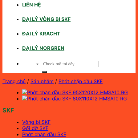
LIÊN HỆ
ĐẠI LÝ VÒNG BI SKF
ĐẠI LÝ KRACHT
ĐẠI LÝ NORGREN
Tìm
kiếm:
Trang chủ
/
Sản phẩm
/
Phớt chặn dầu SKF
SKF
Vòng bi SKF
Gối đỡ SKF
Phớt chặn dầu SKF