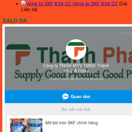
Vòng bi SKF 634-2Z
Giá:
Liên hệ
ZALO OA