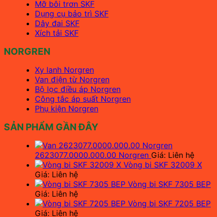
Mỡ bôi trơn SKF
Dụng cụ bảo trì SKF
Dây đai SKF
Xích tải SKF
NORGREN
Xy lanh Norgren
Van điện từ Norgren
Bộ lọc điều áp Norgren
Công tắc áp suất Norgren
Phụ kiện Norgren
SẢN PHẨM GẦN ĐÂY
2623077.0000.000.00 Norgren
Giá: Liên hệ
Vòng bi SKF 32009 X
Giá: Liên hệ
Vòng bi SKF 7305 BEP
Giá: Liên hệ
Vòng bi SKF 7205 BEP
Giá: Liên hệ