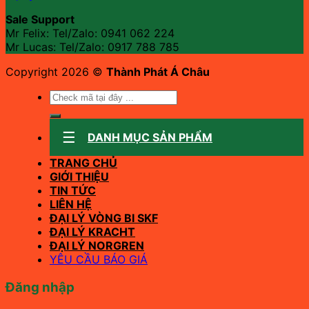
Sale Support
Mr Felix: Tel/Zalo:
0941 062 224
Mr Lucas: Tel/Zalo: 0917 788 785
Copyright 2026 ©
Thành Phát Á Châu
Tìm
kiếm:
DANH MỤC SẢN PHẨM
TRANG CHỦ
GIỚI THIỆU
TIN TỨC
LIÊN HỆ
ĐẠI LÝ VÒNG BI SKF
ĐẠI LÝ KRACHT
ĐẠI LÝ NORGREN
YÊU CẦU BÁO GIÁ
Đăng nhập