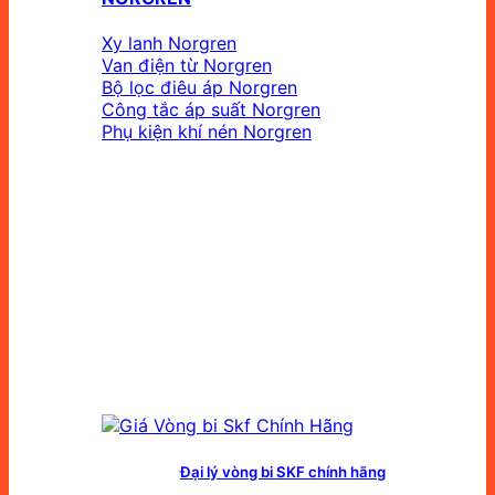
Xy lanh Norgren
Van điện từ Norgren
Bộ lọc điêu áp Norgren
Công tắc áp suất Norgren
Phụ kiện khí nén Norgren
Đại lý vòng bi SKF chính hãng