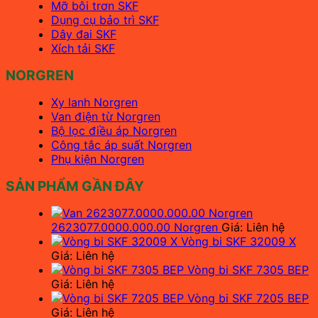
Mỡ bôi trơn SKF
Dụng cụ bảo trì SKF
Dây đai SKF
Xích tải SKF
NORGREN
Xy lanh Norgren
Van điện từ Norgren
Bộ lọc điều áp Norgren
Công tắc áp suất Norgren
Phụ kiện Norgren
SẢN PHẨM GẦN ĐÂY
2623077.0000.000.00 Norgren
Giá: Liên hệ
Vòng bi SKF 32009 X
Giá: Liên hệ
Vòng bi SKF 7305 BEP
Giá: Liên hệ
Vòng bi SKF 7205 BEP
Giá: Liên hệ