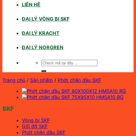
LIÊN HỆ
ĐẠI LÝ VÒNG BI SKF
ĐẠI LÝ KRACHT
ĐẠI LÝ NORGREN
Tìm
kiếm:
Trang chủ
/
Sản phẩm
/
Phớt chặn dầu SKF
SKF
Vòng bi SKF
Gối đỡ SKF
Phớt chặn dầu SKF