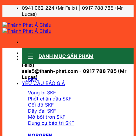
Bỏ
0941 062 224 (Mr Felix) | 0917 788 785 (Mr
qua
Lucas)
nội
dung
Sale support:
DANH MỤC SẢN PHẨM
sale10@thanh-phat.com - 0941 062 224 (Mr
Felix)
sale5@thanh-phat.com - 0917 788 785 (Mr
Lucas)
SKF
YÊU CẦU BÁO GIÁ
Vòng bi SKF
Phớt chặn dầu SKF
Gối đỡ SKF
Dây đai SKF
Mỡ bôi trơn SKF
Dụng cụ bảo trì SKF
NORGREN