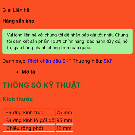
Giá: Liên hệ
Hàng sẵn kho
Vui lòng liên hệ với chúng tôi để nhận báo giá tốt nhất. Chúng
tôi cam kết sản phẩm 100% chính hãng, bảo hành đầy đủ, hỗ
trợ giao hàng nhanh chóng trên toàn quốc.
Danh mục:
Phớt chặn dầu SKF
Thương hiệu:
SKF
Mô tả
THÔNG SỐ KỸ THUẬT
Kích thước
Đường kính trục
75 mm
Đường kính lỗ gối đỡ
95 mm
Chiều rộng phớt
12 mm