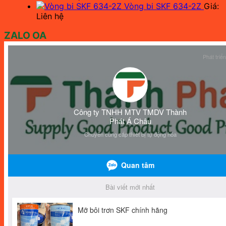
Vòng bi SKF 634-2Z
Giá:
Liên hệ
ZALO OA