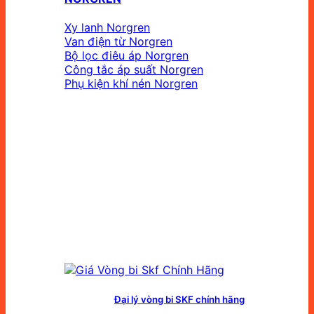
Xy lanh Norgren
Van điện từ Norgren
Bộ lọc điêu áp Norgren
Công tắc áp suất Norgren
Phụ kiện khí nén Norgren
Đại lý vòng bi SKF chính hãng