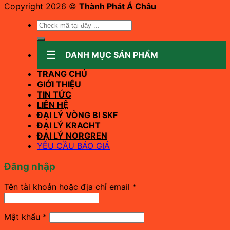
Copyright 2026 ©
Thành Phát Á Châu
Tìm
kiếm:
DANH MỤC SẢN PHẨM
TRANG CHỦ
GIỚI THIỆU
TIN TỨC
LIÊN HỆ
ĐẠI LÝ VÒNG BI SKF
ĐẠI LÝ KRACHT
ĐẠI LÝ NORGREN
YÊU CẦU BÁO GIÁ
Đăng nhập
Bắt
Tên tài khoản hoặc địa chỉ email
*
buộc
Bắt
Mật khẩu
*
buộc