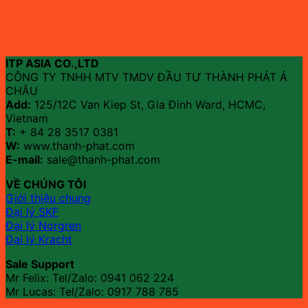
ITP ASIA CO.,LTD
CÔNG TY TNHH MTV TMDV ĐẦU TƯ THÀNH PHÁT Á
CHÂU
Add:
125/12C Van Kiep St, Gia Đinh Ward, HCMC,
Vietnam
T:
+ 84 28 3517 0381
W:
www.thanh-phat.com
E-mail:
sale@thanh-phat.com
VỀ CHÚNG TÔI
Giới thiệu chung
Đại lý SKF
Đại lý Norgren
Đại lý Kracht
Sale Support
Mr Felix: Tel/Zalo:
0941 062 224
Mr Lucas: Tel/Zalo: 0917 788 785