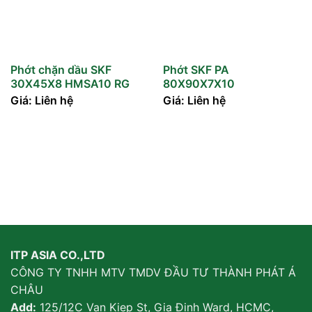
Phớt chặn dầu SKF
Phớt SKF PA
30X45X8 HMSA10 RG
80X90X7X10
Giá: Liên hệ
Giá: Liên hệ
ITP ASIA CO.,LTD
CÔNG TY TNHH MTV TMDV ĐẦU TƯ THÀNH PHÁT Á
CHÂU
Add:
125/12C Van Kiep St, Gia Đinh Ward, HCMC,