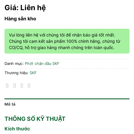
Giá: Liên hệ
Hàng sẵn kho
Vui lòng liên hệ với chúng tôi để nhận báo giá tốt nhất.
Chúng tôi cam kết sản phẩm 100% chính hãng, chứng từ
CO/CQ, hỗ trợ giao hàng nhanh chóng trên toàn quốc.
Danh mục:
Phớt chặn dầu SKF
Thương hiệu:
SKF
Mô tả
THÔNG SỐ KỸ THUẬT
Kích thước