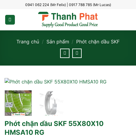
Bỏ
0941 062 224 (Mr Felix) | 0917 788 785 (Mr Lucas)
qua
nội
dung
Trang chủ
/
Sản phẩm
/
Phớt chặn dầu SKF
Phớt chặn dầu SKF 55X80X10
HMSA10 RG