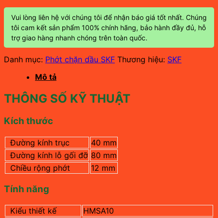
Vui lòng liên hệ với chúng tôi để nhận báo giá tốt nhất. Chúng
tôi cam kết sản phẩm 100% chính hãng, bảo hành đầy đủ, hỗ
trợ giao hàng nhanh chóng trên toàn quốc.
Danh mục:
Phớt chặn dầu SKF
Thương hiệu:
SKF
Mô tả
THÔNG SỐ KỸ THUẬT
Kích thước
Đường kính trục
40 mm
Đường kính lỗ gối đỡ
80 mm
Chiều rộng phớt
12 mm
Tính năng
Kiểu thiết kế
HMSA10