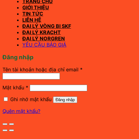
TRANG CHỦ
GIỚI THIỆU
TIN TỨC
LIÊN HỆ
ĐẠI LÝ VÒNG BI SKF
ĐẠI LÝ KRACHT
ĐẠI LÝ NORGREN
YÊU CẦU BÁO GIÁ
Đăng nhập
Bắt
Tên tài khoản hoặc địa chỉ email
*
buộc
Bắt
Mật khẩu
*
buộc
Ghi nhớ mật khẩu
Đăng nhập
Quên mật khẩu?