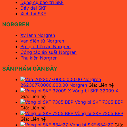
Dụng cụ bảo trì SKF
Dây đai SKF
Xích tải SKF
NORGREN
Xy lanh Norgren
Van điện từ Norgren
Bộ lọc điều áp Norgren
Công tắc áp suất Norgren
Phụ kiện Norgren
SẢN PHẨM GẦN ĐÂY
2623077.0000.000.00 Norgren
Giá: Liên hệ
Vòng bi SKF 32009 X
Giá: Liên hệ
Vòng bi SKF 7305 BEP
Giá: Liên hệ
Vòng bi SKF 7205 BEP
Giá: Liên hệ
Vòng bi SKF 634-2Z
Giá: