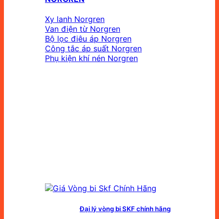
Xy lanh Norgren
Van điện từ Norgren
Bộ lọc điêu áp Norgren
Công tắc áp suất Norgren
Phụ kiện khí nén Norgren
Đại lý vòng bi SKF chính hãng