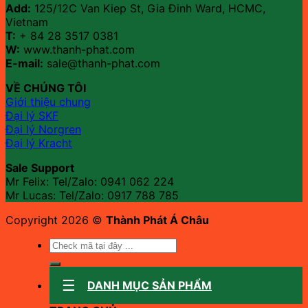
Add:
125/12C Van Kiep St, Gia Đinh Ward, HCMC,
Vietnam
T:
+ 84 28 3517 0381
W:
www.thanh-phat.com
E-mail:
sale@thanh-phat.com
VỀ CHÚNG TÔI
Giới thiệu chung
Đại lý SKF
Đại lý Norgren
Đại lý Kracht
Sale Support
Mr Felix: Tel/Zalo:
0941 062 224
Mr Lucas: Tel/Zalo: 0917 788 785
Copyright 2026 ©
Thành Phát Á Châu
Tìm
kiếm:
DANH MỤC SẢN PHẨM