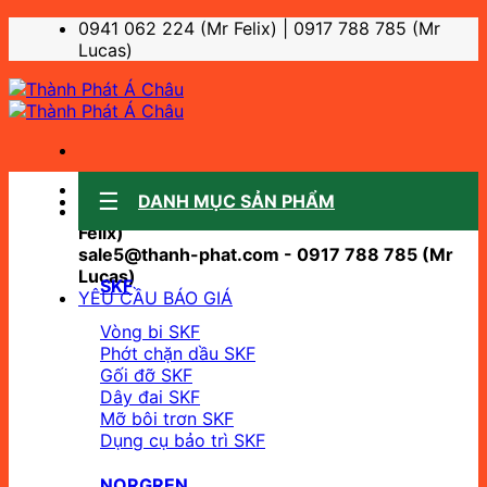
Bỏ
0941 062 224 (Mr Felix) | 0917 788 785 (Mr
qua
Lucas)
nội
dung
Sale support:
DANH MỤC SẢN PHẨM
sale10@thanh-phat.com - 0941 062 224 (Mr
Felix)
sale5@thanh-phat.com - 0917 788 785 (Mr
Lucas)
SKF
YÊU CẦU BÁO GIÁ
Vòng bi SKF
Phớt chặn dầu SKF
Gối đỡ SKF
Dây đai SKF
Mỡ bôi trơn SKF
Dụng cụ bảo trì SKF
NORGREN