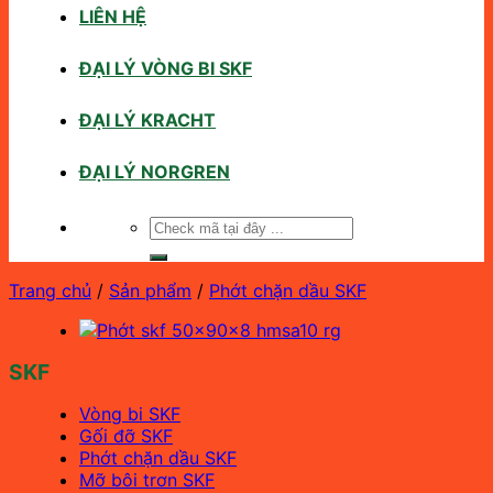
LIÊN HỆ
ĐẠI LÝ VÒNG BI SKF
ĐẠI LÝ KRACHT
ĐẠI LÝ NORGREN
Tìm
kiếm:
Trang chủ
/
Sản phẩm
/
Phớt chặn dầu SKF
SKF
Vòng bi SKF
Gối đỡ SKF
Phớt chặn dầu SKF
Mỡ bôi trơn SKF