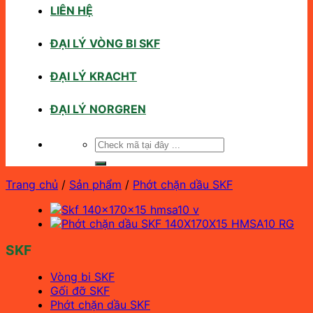
LIÊN HỆ
ĐẠI LÝ VÒNG BI SKF
ĐẠI LÝ KRACHT
ĐẠI LÝ NORGREN
Tìm
kiếm:
Trang chủ
/
Sản phẩm
/
Phớt chặn dầu SKF
SKF
Vòng bi SKF
Gối đỡ SKF
Phớt chặn dầu SKF