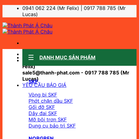
Bỏ
0941 062 224 (Mr Felix) | 0917 788 785 (Mr
qua
Lucas)
nội
dung
Sale support:
DANH MỤC SẢN PHẨM
sale10@thanh-phat.com - 0941 062 224 (Mr
Felix)
sale5@thanh-phat.com - 0917 788 785 (Mr
Lucas)
SKF
YÊU CẦU BÁO GIÁ
Vòng bi SKF
Phớt chặn dầu SKF
Gối đỡ SKF
Dây đai SKF
Mỡ bôi trơn SKF
Dụng cụ bảo trì SKF
NORGREN