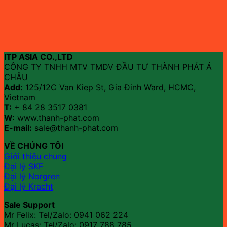
ITP ASIA CO.,LTD
CÔNG TY TNHH MTV TMDV ĐẦU TƯ THÀNH PHÁT Á
CHÂU
Add:
125/12C Van Kiep St, Gia Đinh Ward, HCMC,
Vietnam
T:
+ 84 28 3517 0381
W:
www.thanh-phat.com
E-mail:
sale@thanh-phat.com
VỀ CHÚNG TÔI
Giới thiệu chung
Đại lý SKF
Đại lý Norgren
Đại lý Kracht
Sale Support
Mr Felix: Tel/Zalo:
0941 062 224
Mr Lucas: Tel/Zalo: 0917 788 785