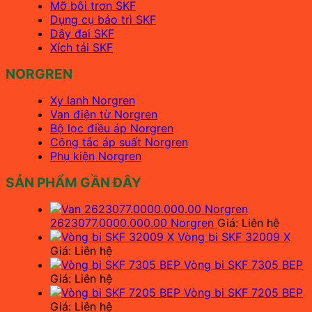
Mỡ bôi trơn SKF
Dụng cụ bảo trì SKF
Dây đai SKF
Xích tải SKF
NORGREN
Xy lanh Norgren
Van điện từ Norgren
Bộ lọc điều áp Norgren
Công tắc áp suất Norgren
Phụ kiện Norgren
SẢN PHẨM GẦN ĐÂY
2623077.0000.000.00 Norgren
Giá: Liên hệ
Vòng bi SKF 32009 X
Giá: Liên hệ
Vòng bi SKF 7305 BEP
Giá: Liên hệ
Vòng bi SKF 7205 BEP
Giá: Liên hệ