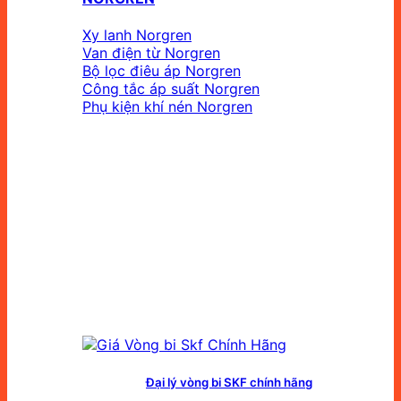
Xy lanh Norgren
Van điện từ Norgren
Bộ lọc điêu áp Norgren
Công tắc áp suất Norgren
Phụ kiện khí nén Norgren
Đại lý vòng bi SKF chính hãng