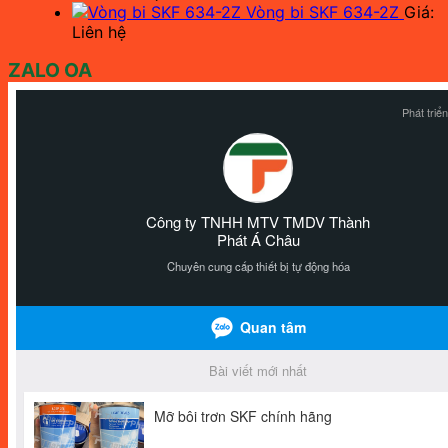
Vòng bi SKF 634-2Z
Giá:
Liên hệ
ZALO OA