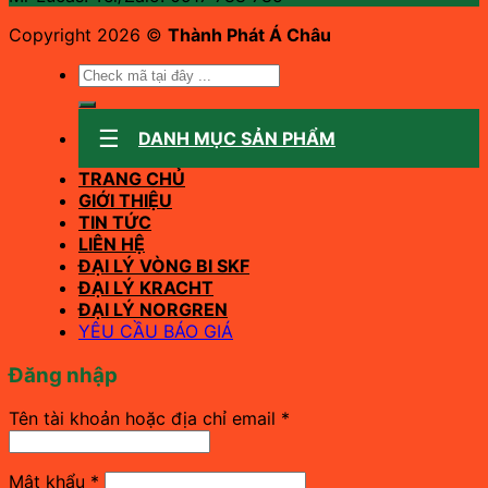
Copyright 2026 ©
Thành Phát Á Châu
Tìm
kiếm:
DANH MỤC SẢN PHẨM
TRANG CHỦ
GIỚI THIỆU
TIN TỨC
LIÊN HỆ
ĐẠI LÝ VÒNG BI SKF
ĐẠI LÝ KRACHT
ĐẠI LÝ NORGREN
YÊU CẦU BÁO GIÁ
Đăng nhập
Bắt
Tên tài khoản hoặc địa chỉ email
*
buộc
Bắt
Mật khẩu
*