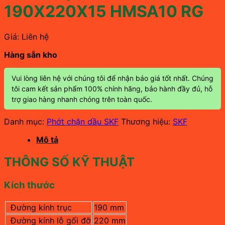
190X220X15 HMSA10 RG
Giá: Liên hệ
Hàng sẵn kho
Vui lòng liên hệ với chúng tôi để nhận báo giá tốt nhất. Chúng
tôi cam kết sản phẩm 100% chính hãng, bảo hành đầy đủ, hỗ
trợ giao hàng nhanh chóng trên toàn quốc.
Danh mục:
Phớt chặn dầu SKF
Thương hiệu:
SKF
Mô tả
THÔNG SỐ KỸ THUẬT
Kích thước
Đường kính trục
190 mm
Đường kính lỗ gối đỡ
220 mm