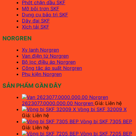
Phớt chặn dầu SKF
Mỡ bôi trơn SKF
Dụng cụ bảo trì SKF
Dây đai SKF
Xích tải SKF
NORGREN
Xy lanh Norgren
Van điện từ Norgren
Bộ lọc điều áp Norgren
Công tắc áp suất Norgren
Phụ kiện Norgren
SẢN PHẨM GẦN ĐÂY
2623077.0000.000.00 Norgren
Giá: Liên hệ
Vòng bi SKF 32009 X
Giá: Liên hệ
Vòng bi SKF 7305 BEP
Giá: Liên hệ
Vòng bi SKF 7205 BEP