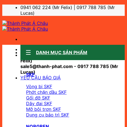
Bỏ
0941 062 224 (Mr Felix) | 0917 788 785 (Mr
qua
Lucas)
nội
dung
Sale support:
DANH MỤC SẢN PHẨM
sale10@thanh-phat.com - 0941 062 224 (Mr
Felix)
sale5@thanh-phat.com - 0917 788 785 (Mr
Lucas)
SKF
YÊU CẦU BÁO GIÁ
Vòng bi SKF
Phớt chặn dầu SKF
Gối đỡ SKF
Dây đai SKF
Mỡ bôi trơn SKF
Dụng cụ bảo trì SKF
NORGREN