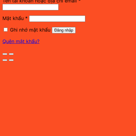
Bắt
Tên tài khoản hoặc địa chỉ email
*
buộc
Bắt
Mật khẩu
*
buộc
Ghi nhớ mật khẩu
Đăng nhập
Quên mật khẩu?