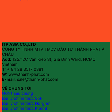
ITP ASIA CO.,LTD
CÔNG TY TNHH MTV TMDV ĐẦU TƯ THÀNH PHÁT Á
CHÂU
Add:
125/12C Van Kiep St, Gia Đinh Ward, HCMC,
Vietnam
T:
+ 84 28 3517 0381
W:
www.thanh-phat.com
E-mail:
sale@thanh-phat.com
VỀ CHÚNG TÔI
Giới thiệu chung
Đại lý chính thức SKF
Đại lý chính thức Norgren
Đại lý chính thức Kracht