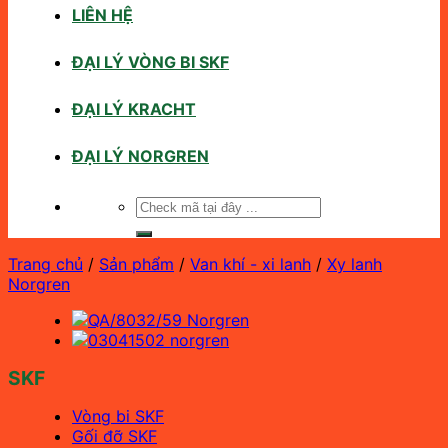
LIÊN HỆ
ĐẠI LÝ VÒNG BI SKF
ĐẠI LÝ KRACHT
ĐẠI LÝ NORGREN
Tìm
kiếm:
Trang chủ
/
Sản phẩm
/
Van khí - xi lanh
/
Xy lanh
Norgren
SKF
Vòng bi SKF
Gối đỡ SKF