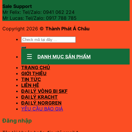
Sale Support
Mr Felix: Tel/Zalo:
0941 062 224
Mr Lucas: Tel/Zalo: 0917 788 785
Copyright 2026 ©
Thành Phát Á Châu
Tìm
kiếm:
DANH MỤC SẢN PHẨM
TRANG CHỦ
GIỚI THIỆU
TIN TỨC
LIÊN HỆ
ĐẠI LÝ VÒNG BI SKF
ĐẠI LÝ KRACHT
ĐẠI LÝ NORGREN
YÊU CẦU BÁO GIÁ
Đăng nhập