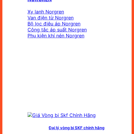
Xy lanh Norgren
Van điện từ Norgren
Bộ lọc điêu áp Norgren
Công tắc áp suất Norgren
Phụ kiện khí nén Norgren
Đại lý vòng bi SKF chính hãng