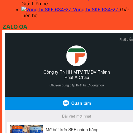
Giá: Liên hệ
Vòng bi SKF 634-2Z
Giá:
Liên hệ
ZALO OA