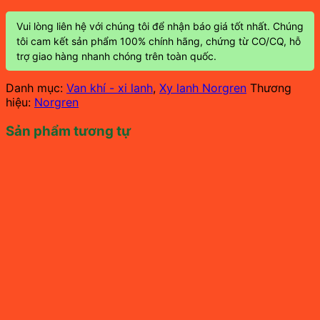
Vui lòng liên hệ với chúng tôi để nhận báo giá tốt nhất. Chúng
tôi cam kết sản phẩm 100% chính hãng, chứng từ CO/CQ, hỗ
trợ giao hàng nhanh chóng trên toàn quốc.
Danh mục:
Van khí - xi lanh
,
Xy lanh Norgren
Thương
hiệu:
Norgren
Sản phẩm tương tự