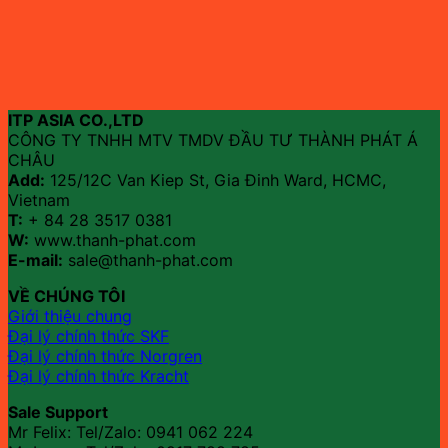
ITP ASIA CO.,LTD
CÔNG TY TNHH MTV TMDV ĐẦU TƯ THÀNH PHÁT Á
CHÂU
Add:
125/12C Van Kiep St, Gia Đinh Ward, HCMC,
Vietnam
T:
+ 84 28 3517 0381
W:
www.thanh-phat.com
E-mail:
sale@thanh-phat.com
VỀ CHÚNG TÔI
Giới thiệu chung
Đại lý chính thức SKF
Đại lý chính thức Norgren
Đại lý chính thức Kracht
Sale Support
Mr Felix: Tel/Zalo:
0941 062 224