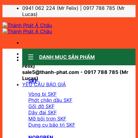
Bỏ
0941 062 224 (Mr Felix) | 0917 788 785 (Mr
qua
Lucas)
nội
dung
Sale support:
DANH MỤC SẢN PHẨM
sale10@thanh-phat.com - 0941 062 224 (Mr
Felix)
sale5@thanh-phat.com - 0917 788 785 (Mr
Lucas)
SKF
YÊU CẦU BÁO GIÁ
Vòng bi SKF
Phớt chặn dầu SKF
Gối đỡ SKF
Dây đai SKF
Mỡ bôi trơn SKF
Dụng cụ bảo trì SKF
NORGREN