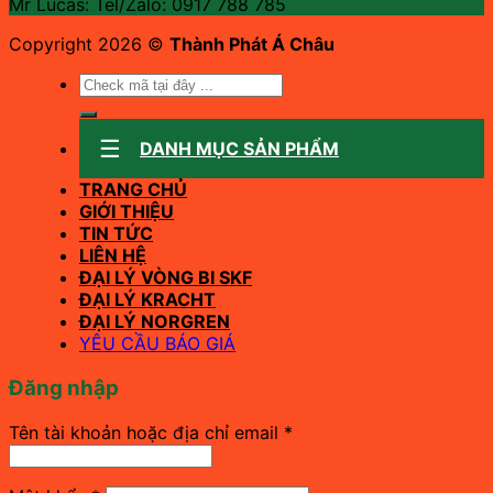
Mr Lucas: Tel/Zalo: 0917 788 785
Copyright 2026 ©
Thành Phát Á Châu
Tìm
kiếm:
DANH MỤC SẢN PHẨM
TRANG CHỦ
GIỚI THIỆU
TIN TỨC
LIÊN HỆ
ĐẠI LÝ VÒNG BI SKF
ĐẠI LÝ KRACHT
ĐẠI LÝ NORGREN
YÊU CẦU BÁO GIÁ
Đăng nhập
Bắt
Tên tài khoản hoặc địa chỉ email
*
buộc