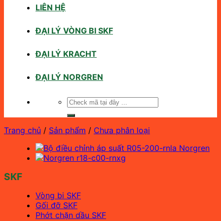
LIÊN HỆ
ĐẠI LÝ VÒNG BI SKF
ĐẠI LÝ KRACHT
ĐẠI LÝ NORGREN
Tìm
kiếm:
Trang chủ
/
Sản phẩm
/
Chưa phân loại
SKF
Vòng bi SKF
Gối đỡ SKF
Phớt chặn dầu SKF