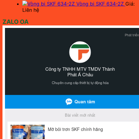
Vòng bi SKF 634-2Z
Giá:
Liên hệ
ZALO OA