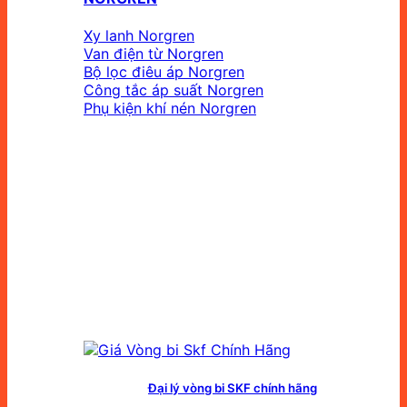
Xy lanh Norgren
Van điện từ Norgren
Bộ lọc điêu áp Norgren
Công tắc áp suất Norgren
Phụ kiện khí nén Norgren
Đại lý vòng bi SKF chính hãng