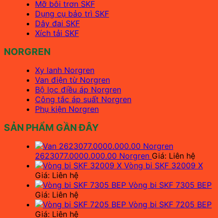
Mỡ bôi trơn SKF
Dụng cụ bảo trì SKF
Dây đai SKF
Xích tải SKF
NORGREN
Xy lanh Norgren
Van điện từ Norgren
Bộ lọc điều áp Norgren
Công tắc áp suất Norgren
Phụ kiện Norgren
SẢN PHẨM GẦN ĐÂY
2623077.0000.000.00 Norgren
Giá: Liên hệ
Vòng bi SKF 32009 X
Giá: Liên hệ
Vòng bi SKF 7305 BEP
Giá: Liên hệ
Vòng bi SKF 7205 BEP
Giá: Liên hệ