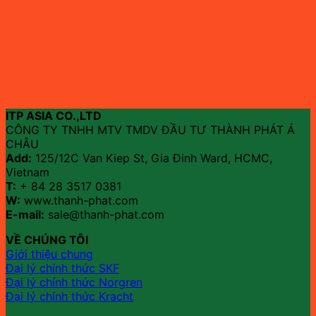
ITP ASIA CO.,LTD
CÔNG TY TNHH MTV TMDV ĐẦU TƯ THÀNH PHÁT Á
CHÂU
Add:
125/12C Van Kiep St, Gia Đinh Ward, HCMC,
Vietnam
T:
+ 84 28 3517 0381
W:
www.thanh-phat.com
E-mail:
sale@thanh-phat.com
VỀ CHÚNG TÔI
Giới thiệu chung
Đại lý chính thức SKF
Đại lý chính thức Norgren
Đại lý chính thức Kracht