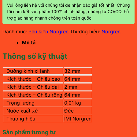
Vui lòng liên hệ với chúng tôi để nhận báo giá tốt nhất. Chúng
tôi cam kết sản phẩm 100% chính hãng, chứng từ CO/CQ, hỗ
trợ giao hàng nhanh chóng trên toàn quốc.
Danh mục:
Phụ kiện Norgren
Thương hiệu:
Norgren
Mô tả
Thông số kỹ thuật
Đường kính xi lanh
32 mm
Kích thước – Chiều cao
64 mm
Kích thước – Chiều dài
2 mm
Kích thước – Chiều rộng
64 mm
Trọng lượng
0,01 kg
Nước xuất xứ
Đức
Thương hiệu
IMI Norgren
Sản phẩm tương tự