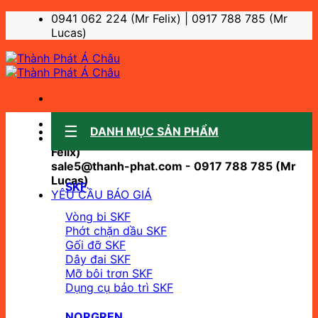
Bỏ
0941 062 224 (Mr Felix) | 0917 788 785 (Mr
qua
Lucas)
nội
dung
Sale support:
DANH MỤC SẢN PHẨM
sale10@thanh-phat.com - 0941 062 224 (Mr
Felix)
sale5@thanh-phat.com - 0917 788 785 (Mr
Lucas)
SKF
YÊU CẦU BÁO GIÁ
Vòng bi SKF
Phớt chặn dầu SKF
Gối đỡ SKF
Dây đai SKF
Mỡ bôi trơn SKF
Dụng cụ bảo trì SKF
NORGREN