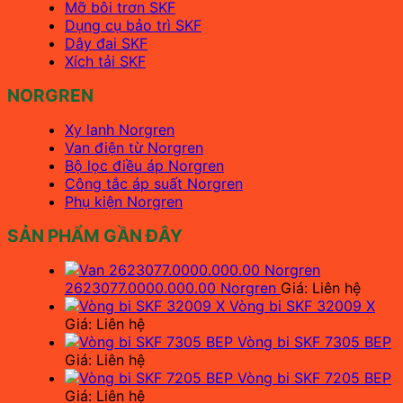
Mỡ bôi trơn SKF
Dụng cụ bảo trì SKF
Dây đai SKF
Xích tải SKF
NORGREN
Xy lanh Norgren
Van điện từ Norgren
Bộ lọc điều áp Norgren
Công tắc áp suất Norgren
Phụ kiện Norgren
SẢN PHẨM GẦN ĐÂY
2623077.0000.000.00 Norgren
Giá: Liên hệ
Vòng bi SKF 32009 X
Giá: Liên hệ
Vòng bi SKF 7305 BEP
Giá: Liên hệ
Vòng bi SKF 7205 BEP
Giá: Liên hệ