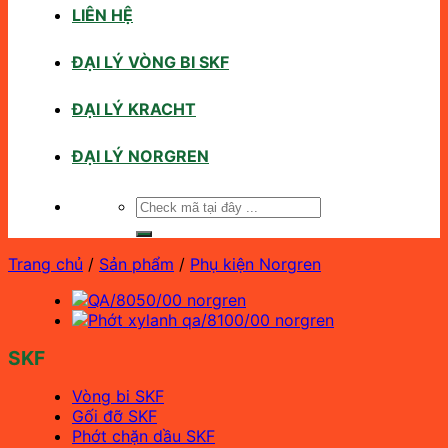
LIÊN HỆ
ĐẠI LÝ VÒNG BI SKF
ĐẠI LÝ KRACHT
ĐẠI LÝ NORGREN
Tìm
kiếm:
Trang chủ
/
Sản phẩm
/
Phụ kiện Norgren
SKF
Vòng bi SKF
Gối đỡ SKF
Phớt chặn dầu SKF