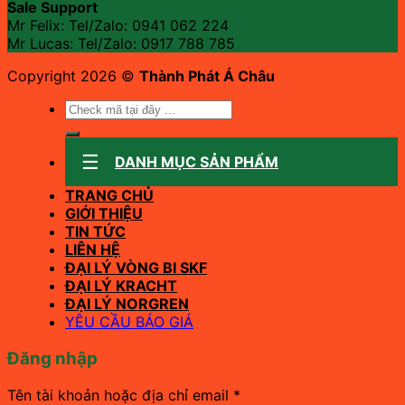
Sale Support
Mr Felix: Tel/Zalo:
0941 062 224
Mr Lucas: Tel/Zalo: 0917 788 785
Copyright 2026 ©
Thành Phát Á Châu
Tìm
kiếm:
DANH MỤC SẢN PHẨM
TRANG CHỦ
GIỚI THIỆU
TIN TỨC
LIÊN HỆ
ĐẠI LÝ VÒNG BI SKF
ĐẠI LÝ KRACHT
ĐẠI LÝ NORGREN
YÊU CẦU BÁO GIÁ
Đăng nhập
Bắt
Tên tài khoản hoặc địa chỉ email
*