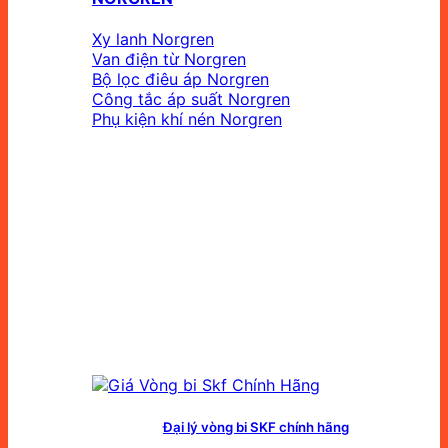
Xy lanh Norgren
Van điện từ Norgren
Bộ lọc điêu áp Norgren
Công tắc áp suất Norgren
Phụ kiện khí nén Norgren
Đại lý vòng bi SKF chính hãng