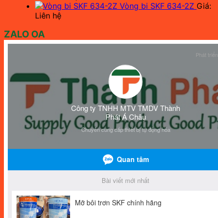
Vòng bi SKF 634-2Z
Giá:
Liên hệ
ZALO OA