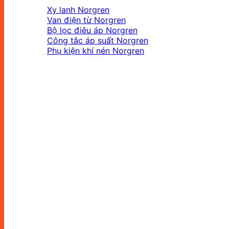
Xy lanh Norgren
Van điện từ Norgren
Bộ lọc điêu áp Norgren
Công tắc áp suất Norgren
Phụ kiện khí nén Norgren